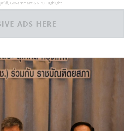
ลนิธิ,
Government & NPO,
Highlight,
IVE ADS HERE