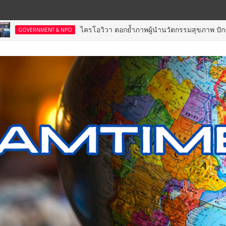
ไครโอวิวา ตอกย้ำภาพผู้นำนวัตกรรมสุขภาพ ปักธงดันไทยสู่ “Gl
 & NPO