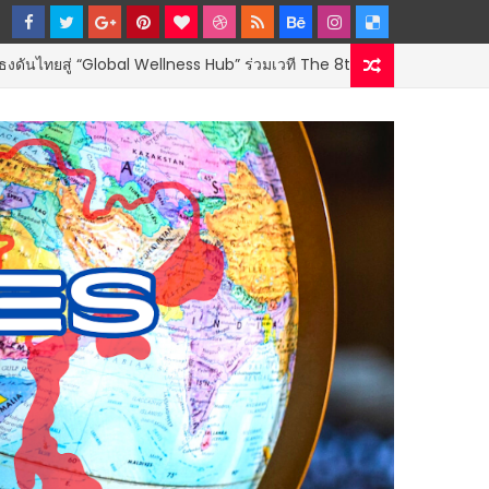
obal Wellness Hub” ร่วมเวที The 8th SMART
GOVERNMENT & 