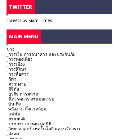
TWITTER
Tweets by Siam Times
MAIN MENU
ข่าว
_การเงิน การธนาคาร และประกันภัย
_การท่องเที่ยว
_การเมือง
_การศึกษา
_การสื่อสาร
_กีฬา
_ความงาม
_ดิจิทัล
_ธุรกิจ การตลาด
_นิทรรศการ งานมหกรรม
_บันเทิง
_พลังงาน สิ่งแวดล้อม
_แฟชั่น
_ยานยนต์
_ราชการ สมาคม มูลนิธิ
_วิทยาศาสตร์ เทคโนโลยี และนวัตกรรม
_สังคม
_สุขภาพ