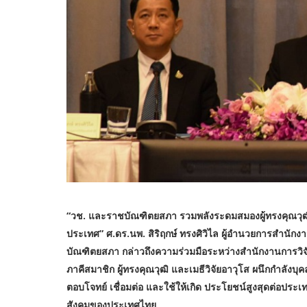
“วช. และราชบัณฑิตยสภา รวมพลังระดมสมองผู้ทรงคุณวุฒิ
ประเทศ”
ศ.ดร.นพ. สิริฤกษ์ ทรงศิวิไล ผู้อำนวยการสำนักง
บัณฑิตยสภา กล่าวถึงความร่วมมือระหว่างสำนักงานการว
ภาคีสมาชิก ผู้ทรงคุณวุฒิ และเมธีวิจัยอาวุโส ผนึกกำลังบ
ตอบโจทย์ เชื่อมต่อ และใช้ให้เกิด ประโยชน์สูงสุดต่อประ
สังคมของประเทศไทย