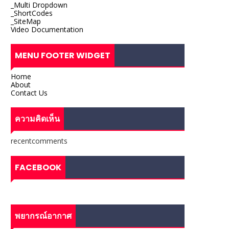
_Multi Dropdown
_ShortCodes
_SiteMap
Video Documentation
MENU FOOTER WIDGET
Home
About
Contact Us
ความคิดเห็น
recentcomments
FACEBOOK
พยากรณ์อากาศ