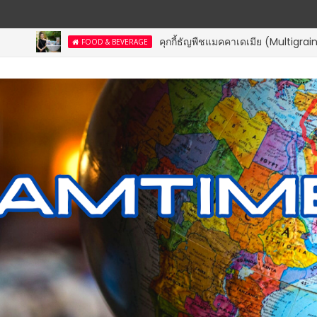
คุกกี้ธัญพืชแมคคาเดเมีย (Multigrain Macad
FOOD & BEVERAGE