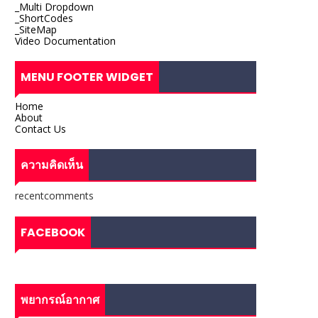
_Multi Dropdown
_ShortCodes
_SiteMap
Video Documentation
MENU FOOTER WIDGET
Home
About
Contact Us
ความคิดเห็น
recentcomments
FACEBOOK
พยากรณ์อากาศ