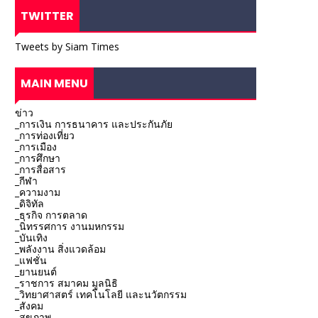
TWITTER
Tweets by Siam Times
MAIN MENU
ข่าว
_การเงิน การธนาคาร และประกันภัย
_การท่องเที่ยว
_การเมือง
_การศึกษา
_การสื่อสาร
_กีฬา
_ความงาม
_ดิจิทัล
_ธุรกิจ การตลาด
_นิทรรศการ งานมหกรรม
_บันเทิง
_พลังงาน สิ่งแวดล้อม
_แฟชั่น
_ยานยนต์
_ราชการ สมาคม มูลนิธิ
_วิทยาศาสตร์ เทคโนโลยี และนวัตกรรม
_สังคม
_สุขภาพ