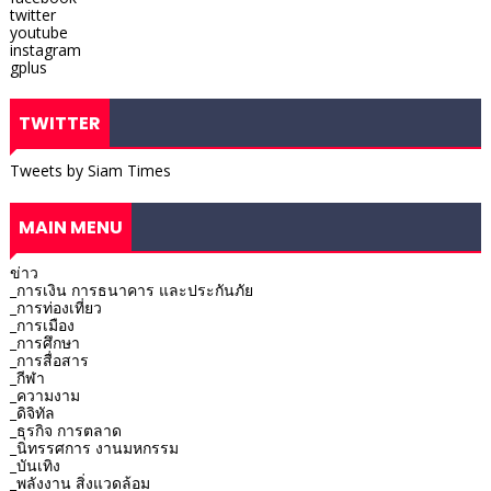
twitter
youtube
instagram
gplus
TWITTER
Tweets by Siam Times
MAIN MENU
ข่าว
_การเงิน การธนาคาร และประกันภัย
_การท่องเที่ยว
_การเมือง
_การศึกษา
_การสื่อสาร
_กีฬา
_ความงาม
_ดิจิทัล
_ธุรกิจ การตลาด
_นิทรรศการ งานมหกรรม
_บันเทิง
_พลังงาน สิ่งแวดล้อม