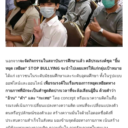
นอกจาก
จะจัดกิจกรรมในสถาบันการศึกษาแล้ว คลิปรณรงค์ชุด "ยิ้ม
หยุด เหยียด" STOP BULLYING จะนำไปเผยแพร่ให้แก่กลุ่มเป้าหมาย
ได้แก่ เยาวชนในระดับมัธยมศึกษาและระดับอุดมศึกษา ทั้งในรูปแบบ
ออฟไลน์และออนไลน์
เพื่อรณรงค์ในเรื่องของการหยุดเหยียดทาง
กายภาพที่มักจะเป็นคำพูดติดปากเวลาที่จะล้อเลียนผู้อื่น ด้วยคำว่า
"อ้วน" "ดำ" และ "กะเทย"
โดย concept หรือแนวความคิดในสื่อ
รณรงค์เน้นการเปลี่ยนแปลงทางความคิด แทนที่จะเปลี่ยนแปลงตัว
ตนหรือรูปลักษณ์ของตัวเอง สร้างความมั่นใจด้วยไอดอลชื่อดังที่
ประสบความสำเร็จในสังคม มองข้ามจุดด้อยทางกายภาพ เน้นสร้าง
ภูมิต้านทานทางความคิด ความมั่นใจ การรักเคารพในตนเอง