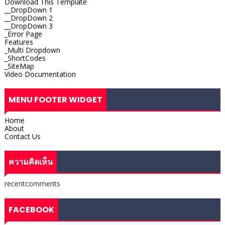
Download This Template
__DropDown 1
__DropDown 2
__DropDown 3
_Error Page
Features
_Multi Dropdown
_ShortCodes
_SiteMap
Video Documentation
MENU FOOTER WIDGET
Home
About
Contact Us
ความคิดเห็น
recentcomments
FACEBOOK