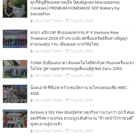
คุกกี้ธัญพืชแมคคาเดเมีย (Multigrain Macadamia
Cookies) PREMIUM HOMEMADE SDP Bakery by
SandyPloi
Jaba Siam Times
Aug 07, 2026
สกสว. ผนึก DIP คิกออฟมหกรรม IP X Venture Rise
Thailand 2026 สร้างระบบนิเวศเชื่อมทรัพย์สินทางปัญญา
ผ่านกองทุน ววน. เพิ่มคุณค่างานวิจัยไทย
Jaba Siam Times
Aug 06, 2026
TCMA จับมือแคนาดา ดันเทคโนโลยีดักจับคาร์บอนเครื่องแรก
ในไทย ปูทางอุตสาหกรรมปูนซีเมนต์สู่ Net Zero 2050
Jaba Siam Times
Aug 06, 2026
น็อคเอาท์ ซีพีเอฟ คว้าแชมป์สภามวยโลกแห่งเอเชีย WBC
ASIA
Jaba Siam Times
Aug 05, 2026
AirAsia X SEE FAH พันธมิตรทางธุรกิจยาวนานกว่า 20 ปี ต่อย
อดเสิร์ฟความอร่อย ยกเมนูระดับตำนาน "ข้าวหน้าไก่ราชวงศ์"
พุ่งทะยานสู่น่านฟ้า
Jaba Siam Times
Aug 05, 2026