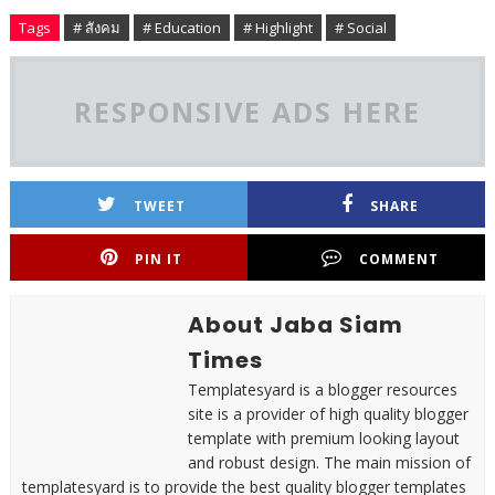
Tags
# สังคม
# Education
# Highlight
# Social
RESPONSIVE ADS HERE
TWEET
SHARE
PIN IT
COMMENT
About Jaba Siam
Times
Templatesyard is a blogger resources
site is a provider of high quality blogger
template with premium looking layout
and robust design. The main mission of
templatesyard is to provide the best quality blogger templates