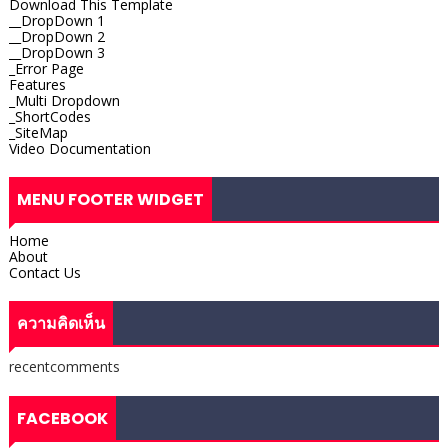
Download This Template
__DropDown 1
__DropDown 2
__DropDown 3
_Error Page
Features
_Multi Dropdown
_ShortCodes
_SiteMap
Video Documentation
MENU FOOTER WIDGET
Home
About
Contact Us
ความคิดเห็น
recentcomments
FACEBOOK