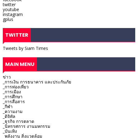
twitter
youtube
instagram
gplus
TWITTER
Tweets by Siam Times
MAIN MENU
ข่าว
_การเงิน การธนาคาร และประกันภัย
_การท่องเที่ยว
_การเมือง
_การศึกษา
_การสื่อสาร
_กีฬา
_ความงาม
_ดิจิทัล
_ธุรกิจ การตลาด
_นิทรรศการ งานมหกรรม
_บันเทิง
_พลังงาน สิ่งแวดล้อม