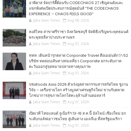
อาดิดาส จัดปาร์ตี้ต้อนรับ CODECHAOS 27 เชิญคนดังและ
แขกพิเศษเปิดประสบการณ์สุดมันส์ “THE CODECHAOS
EXPERIENCE – CHAOS FEELS GOOD”
Jaba Siam Times
Aug 08, 2026
หงส์ไทย สาขาศรีราชา จังหวัดชลบุรี จัดพิธีเจริญพระพุทธมนต์
พระพุทธลีลาปางประทานพร
Jaba Siam Times
Aug 07, 2026
ททท. เดินหน้ารุกตลาด Corporate Travel ดึงเอเย่นต์กว่า 52
บริษัท ทดสอบเส้นทางท่องเที่ยว Corporate ยกระดับภาค
ตะวันออกสู่จุดหมายปลายทางคุณภาพ
Jaba Siam Times
Aug 07, 2026
Vitafoods Asia 2026 ตัวเร่งอุตสาหกรรมสารสกัดไทย ชูงาน
วิจัย – เครือข่ายโลก สร้างมูลค่าเศรษฐกิจใหม่ ขานรับตลาด
โภชนาการสุขภาพโลกโตทะลุล้านล้านดอลลาร์
Jaba Siam Times
Aug 07, 2026
เปิดเวที ไทยแลนด์ จูเนียร์ฯ 13-16 ส.ค.นี้ อัลไพน์ เชียงใหม่ ยก
ระดับกอล์ฟเยาวชนไทย สู่เส้นทาง เอเจจีเอ ที่สหรัฐอเมริกา
Jaba Siam Times
Aug 07, 2026