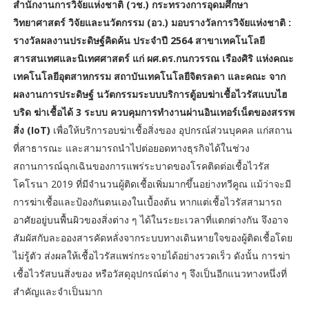
สำนักงานการวิจัยแห่งชาติ (วช.) กระทรวงการอุดมศึกษา
วิทยาศาสตร์ วิจัยและนวัตกรรม (อว.) มอบรางวัลการวิจัยแห่งชาติ :
รางวัลผลงานประดิษฐ์คิดค้น ประจำปี 2564 สาขาเทคโนโลยี
สารสนเทศและนิเทศศาสตร์ แก่ ผศ.ดร.กนกวรรณ เรืองศิริ แห่งคณะ
เทคโนโลยีอุตสาหกรรม สถาบันเทคโนโลยีจิตรลดา และคณะ จาก
ผลงานการประดิษฐ์ นวัตกรรมระบบบริการตู้อบฆ่าเชื้อไวรัสแบบไฮ
บริด ฆ่าเชื้อได้ 3 ระบบ ควบคุมการทำงานผ่านอินเทอร์เน็ตของสรรพ
สิ่ง (IoT)
เพื่อให้บริการอบฆ่าเชื้อสิ่งของ อุปกรณ์ส่วนบุคคล แก่สถาน
ที่สาธารณะ และสามารถนำไปต่อยอดทางธุรกิจได้ในช่วง
สถานการณ์ฉุกเฉินของการแพร่ระบาดของโรคติดต่อเชื้อไวรัส
โคโรนา 2019 ที่มีจำนวนผู้ติดเชื้อเพิ่มมากขึ้นอย่างทวีคูณ แม้ว่าจะมี
การฆ่าเชื้อและป้องกันตนเองในเบื้องต้น หากแต่เชื้อไวรัสสามารถ
อาศัยอยู่บนพื้นผิวของสิ่งต่าง ๆ ได้ในระยะเวลาที่แตกต่างกัน จึงอาจ
สัมผัสกับละอองสารคัดหลั่งจากระบบทางเดินหายใจของผู้ติดเชื้อโดย
ไม่รู้ตัว ส่งผลให้เชื้อไวรัสแพร่กระจายได้อย่างรวดเร็ว ดังนั้น การฆ่า
เชื้อไวรัสบนสิ่งของ หรือวัสดุอุปกรณ์ต่าง ๆ จึงเป็นอีกแนวทางหนึ่งที่
สำคัญและจำเป็นมาก