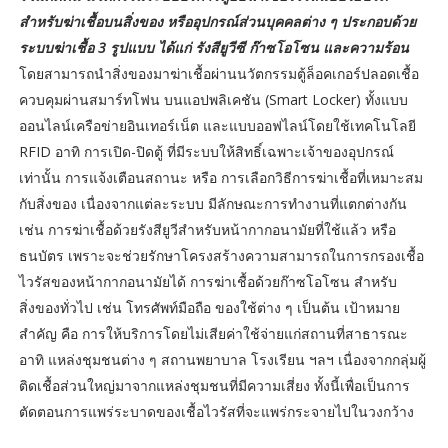
สำหรับฆ่าเชื้อบนสิ่งของ หรืออุปกรณ์ส่วนบุคคลต่าง ๆ ประกอบด้วย
ระบบฆ่าเชื้อ 3 รูปแบบ ได้แก่ รังสียูวีซี ก๊าซโอโซน และความร้อน
โดยสามารถนำสิ่งของมาฆ่าเชื้อผ่านนวัตกรรมตู้ล็อคเกอร์ปลอดเชื้อ
ควบคุมผ่านสมาร์ทโฟน บนแอปพลิเคชัน (Smart Locker) ทั้งแบบ
ออนไลน์เครือข่ายอินเทอร์เน็ต และแบบออฟไลน์โดยใช้เทคโนโลยี
RFID อาทิ การเปิด-ปิดตู้ ที่มีระบบให้สิทธิ์เฉพาะเจ้าของอุปกรณ์
เท่านั้น การแจ้งเตือนสถานะ หรือ การเลือกวิธีการฆ่าเชื้อที่เหมาะสม
กับสิ่งของ เนื่องจากแต่ละระบบ มีลักษณะการทำงานที่แตกต่างกัน
เช่น การฆ่าเชื้อด้วยรังสียูวีสำหรับหน้ากากอนามัยที่ใช้แล้ว หรือ
ธนบัตร เพราะจะช่วยรักษาโครงสร้างความสามารถในการกรองเชื้อ
ไวรัสของหน้ากากอนามัยได้ การฆ่าเชื้อด้วยก๊าซโอโซน สำหรับ
สิ่งของทั่วไป เช่น โทรศัพท์มือถือ ของใช้ต่าง ๆ เป็นต้น เป้าหมาย
สำคัญ คือ การให้บริการโดยไม่เสียค่าใช้จ่ายแก่สถานที่สาธารณะ
อาทิ แหล่งชุมชนต่าง ๆ สถานพยาบาล โรงเรียน ฯลฯ เนื่องจากกลุ่มผู้
ติดเชื้อส่วนใหญ่มาจากแหล่งชุมชนที่มีความเสี่ยง ทั้งนี้เพื่อเป็นการ
ตัดตอนการแพร่ระบาดของเชื้อไวรัสที่จะแพร่กระจายไปในวงกว้าง