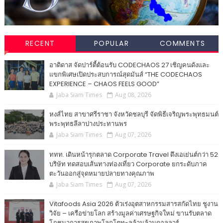
RECENT
POPULAR
COMMENTS
อาดิดาส จัดปาร์ตี้ต้อนรับ CODECHAOS 27 เชิญคนดังและ
แขกพิเศษเปิดประสบการณ์สุดมันส์ “THE CODECHAOS
EXPERIENCE – CHAOS FEELS GOOD”
Jaba Siam Times
Aug 08, 2026
หงส์ไทย สาขาศรีราชา จังหวัดชลบุรี จัดพิธีเจริญพระพุทธมนต์
พระพุทธลีลาปางประทานพร
Jaba Siam Times
Aug 07, 2026
ททท. เดินหน้ารุกตลาด Corporate Travel ดึงเอเย่นต์กว่า 52
บริษัท ทดสอบเส้นทางท่องเที่ยว Corporate ยกระดับภาค
ตะวันออกสู่จุดหมายปลายทางคุณภาพ
Jaba Siam Times
Aug 07, 2026
Vitafoods Asia 2026 ตัวเร่งอุตสาหกรรมสารสกัดไทย ชูงาน
วิจัย – เครือข่ายโลก สร้างมูลค่าเศรษฐกิจใหม่ ขานรับตลาด
โภชนาการสุขภาพโลกโตทะลุล้านล้านดอลลาร์