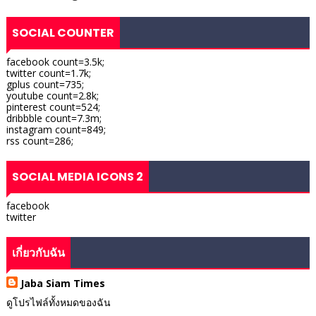
SOCIAL COUNTER
facebook count=3.5k;
twitter count=1.7k;
gplus count=735;
youtube count=2.8k;
pinterest count=524;
dribbble count=7.3m;
instagram count=849;
rss count=286;
SOCIAL MEDIA ICONS 2
facebook
twitter
เกี่ยวกับฉัน
Jaba Siam Times
ดูโปรไฟล์ทั้งหมดของฉัน