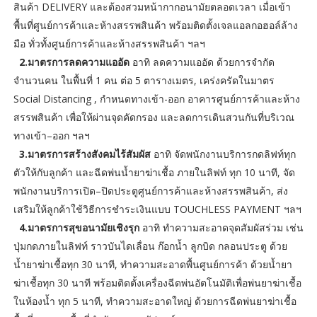
สินค้า DELIVERY และต้องสวมหน้ากากอนามัยตลอดเวลา เมื่อเข้า
พื้นที่ศูนย์การค้าและห้างสรรพสินค้า พร้อมติดตั้งเจลแอลกอฮอล์ล้าง
มือ ทั่วทั้งศูนย์การค้าและห้างสรรพสินค้า ฯลฯ
2.มาตรการลดความแออัด
อาทิ ลดความแออัด ด้วยการจำกัด
จำนวนคน ในพื้นที่ 1 คน ต่อ 5 ตารางเมตร, เคร่งครัดในมาตร
Social Distancing , กำหนดทางเข้า-ออก อาคารศูนย์การค้าและห้าง
สรรพสินค้า เพื่อให้ผ่านจุดคัดกรอง และลดการเดินสวนกันที่บริเวณ
ทางเข้า–ออก ฯลฯ
3.มาตรการสร้างสังคมไร้สัมผัส
อาทิ จัดพนักงานบริการกดลิฟท์ทุก
ตัวให้กับลูกค้า และฉีดพ่นน้ำยาฆ่าเชื้อ ภายในลิฟท์ ทุก 10 นาที, จัด
พนักงานบริการเปิด–ปิดประตูศูนย์การค้าและห้างสรรพสินค้า, ส่ง
เสริมให้ลูกค้าใช้วิธีการชำระเงินแบบ TOUCHLESS PAYMENT ฯลฯ
4.มาตรการสุขอนามัยเชิงรุก
อาทิ ทำความสะอาดจุดสัมผัสร่วม เช่น
ปุ่มกดภายในลิฟท์ ราวบันไดเลื่อน ก๊อกน้ำ ลูกบิด กลอนประตู ด้วย
น้ำยาฆ่าเชื้อทุก 30 นาที, ทำความสะอาดพื้นศูนย์การค้า ด้วยน้ำยา
ฆ่าเชื้อทุก 30 นาที พร้อมติดตั้งเครื่องฉีดพ่นอัตโนมัติเพื่อพ่นยาฆ่าเชื้อ
ในห้องน้ำ ทุก 5 นาที, ทำความสะอาดใหญ่ ด้วยการฉีดพ่นยาฆ่าเชื้อ