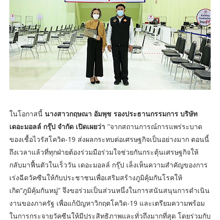
ในโอกาสนี้
นางสาวกฤษณา อัมพุช รองประธานกรรมการ บริษัท
เดอะมอลล์ กรุ๊ป จำกัด เปิดเผยว่า
"จากสถานการณ์การแพร่ระบาด
ของเชื้อไวรัสโควิด-19 ส่งผลกระทบต่อเศรษฐกิจเป็นอย่างมาก ตอนนี้
ถึงเวลาแล้วที่ทุกฝ่ายต้องร่วมมือร่วมใจช่วยกันกระตุ้นเศรษฐกิจให้
กลับมาฟื้นตัวในเร็ววัน เดอะมอลล์ กรุ๊ป เล็งเห็นความสำคัญของการ
เร่งฉีดวัคซีนให้กับประชาชนเพื่อเสริมสร้างภูมิคุ้มกันโรคให้
เกิด“ภูมิคุ้มกันหมู่” จึงขอร่วมเป็นส่วนหนึ่งในการสนันสนุนการดำเนิน
งานของภาครัฐ เพื่อแก้ปัญหาวิกฤตโควิด-19 และเตรียมความพร้อม
ในการกระจายวัคซีนให้มีประสิทธิภาพและทั่วถึงมากที่สุด โดยร่วมกับ