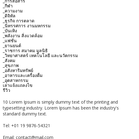
_การสื่อสาร
_กีฬา
_ความงาม
_ดิจิทัล
_ธุรกิจ การตลาด
_นิทรรศการ งานมหกรรม
_บันเทิง
_พลังงาน สิ่งแวดล้อม
_แฟชั่น
_ยานยนต์
_ราชการ สมาคม มูลนิธิ
_วิทยาศาสตร์ เทคโนโลยี และนวัตกรรม
_สังคม
_สุขภาพ
_อสังหาริมทรัพย์
_อาหารและเครื่องดื่ม
_อุตสาหกรรม
เล่าแจ้งแถลงไข
รีวิว
10 Lorem Ipsum is simply dummy text of the printing and
typesetting industry. Lorem Ipsum has been the industry's
standard dummy text.
Tel: +01 19 9876-54321
Email: contact@mail.com