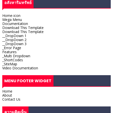
อสังหาริมทรัพย์
Home-icon
Mega Menu
Documentation
Download This Template
Download This Template
__DropDown 1
__DropDown 2
__DropDown 3
_Error Page
Features
_Multi Dropdown
_ShortCodes
_SiteMap
Video Documentation
MENU FOOTER WIDGET
Home
About
Contact Us
ความคิดเห็น