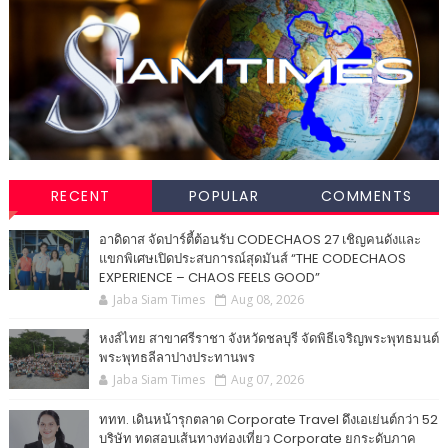
RECENT
POPULAR
COMMENTS
อาดิดาส จัดปาร์ตี้ต้อนรับ CODECHAOS 27 เชิญคนดังและ
แขกพิเศษเปิดประสบการณ์สุดมันส์ “THE CODECHAOS
EXPERIENCE – CHAOS FEELS GOOD”
Jaba Siam Times
Aug 08, 2026
หงส์ไทย สาขาศรีราชา จังหวัดชลบุรี จัดพิธีเจริญพระพุทธมนต์
พระพุทธลีลาปางประทานพร
Jaba Siam Times
Aug 07, 2026
ททท. เดินหน้ารุกตลาด Corporate Travel ดึงเอเย่นต์กว่า 52
บริษัท ทดสอบเส้นทางท่องเที่ยว Corporate ยกระดับภาค