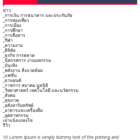
ข่าว
_การเงิน การธนาคาร และประกันภัย
_การท่องเที่ยว
_การเมือง
_การศึกษา
_การสื่อสาร
_กีฬา
_ความงาม
_ดิจิทัล
_ธุรกิจ การตลาด
_นิทรรศการ งานมหกรรม
_บันเทิง
_พลังงาน สิ่งแวดล้อม
_แฟชั่น
_ยานยนต์
_ราชการ สมาคม มูลนิธิ
_วิทยาศาสตร์ เทคโนโลยี และนวัตกรรม
_สังคม
_สุขภาพ
_อสังหาริมทรัพย์
_อาหารและเครื่องดื่ม
_อุตสาหกรรม
เล่าแจ้งแถลงไข
รีวิว
10 Lorem Ipsum is simply dummy text of the printing and