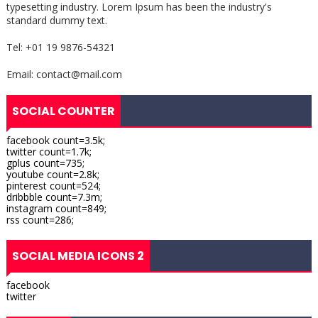
typesetting industry. Lorem Ipsum has been the industry's
standard dummy text.
Tel: +01 19 9876-54321
Email: contact@mail.com
SOCIAL COUNTER
facebook count=3.5k;
twitter count=1.7k;
gplus count=735;
youtube count=2.8k;
pinterest count=524;
dribbble count=7.3m;
instagram count=849;
rss count=286;
SOCIAL MEDIA ICONS 2
facebook
twitter