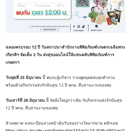
ฉลองครบรอบ 12 ปี วันสถาปนาสำนักงานพิพิธภัณฑ์เกษตรเฉลิมพระ
เกียรติฯ จัดเต็ม 2 วัน ส่งสุขออนไลน์ให้แฟนคลับพิพิธภัณฑ์การ
เกษตรฯ
วันพุธที่ 23 มิถุนายน
นี้ พบปะผู้บริหาร ร่วมพูดคุยตอบทุกคำถาม
พร้อมด้วยกิจกรรมส่งรักปันสุข 12 ปี พกฉ. สืบสานงานของพ่อ
วันเสาร์ที่ 26 มิถุนายน
นี้ จัดยิ่งใหญ่กว่าเดิม กับกิจกรรมส่งรักปันสุข
12 ปี พกฉ. สืบสานงานของพ่อ
ห้ามพลาด ลงทะเบียนล่วงหน้าลุ้นรับของรางวัลมากมาย คลิกเลย
https://docs.google.com/forms/d/e/1FAIpQLSd_JlQBuY8DCecO