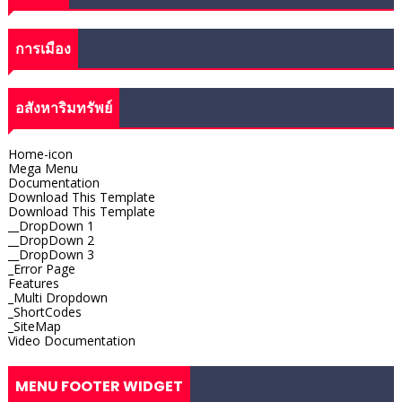
การเมือง
อสังหาริมทรัพย์
Home-icon
Mega Menu
Documentation
Download This Template
Download This Template
__DropDown 1
__DropDown 2
__DropDown 3
_Error Page
Features
_Multi Dropdown
_ShortCodes
_SiteMap
Video Documentation
MENU FOOTER WIDGET