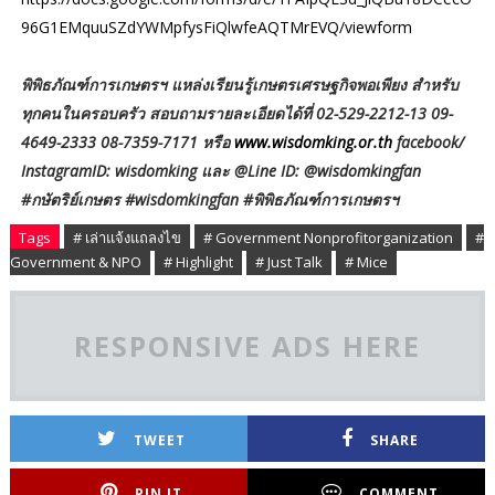
96G1EMquuSZdYWMpfysFiQlwfeAQTMrEVQ/viewform
พิพิธภัณฑ์การเกษตรฯ แหล่งเรียนรู้เกษตรเศรษฐกิจพอเพียง สำหรับ
ทุกคนในครอบครัว สอบถามรายละเอียดได้ที่ 02-529-2212-13 09-
4649-2333 08-7359-7171 หรือ
www.wisdomking.or.th
facebook/
InstagramID: wisdomking และ @Line ID: @wisdomkingfan
#กษัตริย์เกษตร #wisdomkingfan #พิพิธภัณฑ์การเกษตรฯ
Tags
# เล่าแจ้งแถลงไข
# Government Nonprofitorganization
#
Government & NPO
# Highlight
# Just Talk
# Mice
RESPONSIVE ADS HERE
TWEET
SHARE
PIN IT
COMMENT