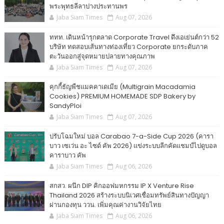
พระพุทธลีลาปางประทานพร
Jaba Siam Times
Aug 07, 2026
ททท. เดินหน้ารุกตลาด Corporate Travel ดึงเอเย่นต์กว่า 52
บริษัท ทดสอบเส้นทางท่องเที่ยว Corporate ยกระดับภาค
ตะวันออกสู่จุดหมายปลายทางคุณภาพ
Jaba Siam Times
Aug 07, 2026
คุกกี้ธัญพืชแมคคาเดเมีย (Multigrain Macadamia
Cookies) PREMIUM HOMEMADE SDP Bakery by
SandyPloi
Jaba Siam Times
Aug 07, 2026
ปรับโฉมใหม่ บอล Carabao 7-a-Side Cup 2026 (คารา
บาว เซเว่น อะ ไซด์ คัพ 2026) แข่งระบบลีกคัดแชมป์ไปดูบอล
คาราบาว คัพ
Jaba Siam Times
Aug 06, 2026
สกสว. ผนึก DIP คิกออฟมหกรรม IP X Venture Rise
Thailand 2026 สร้างระบบนิเวศเชื่อมทรัพย์สินทางปัญญา
ผ่านกองทุน ววน. เพิ่มคุณค่างานวิจัยไทย
Jaba Siam Times
Aug 06, 2026