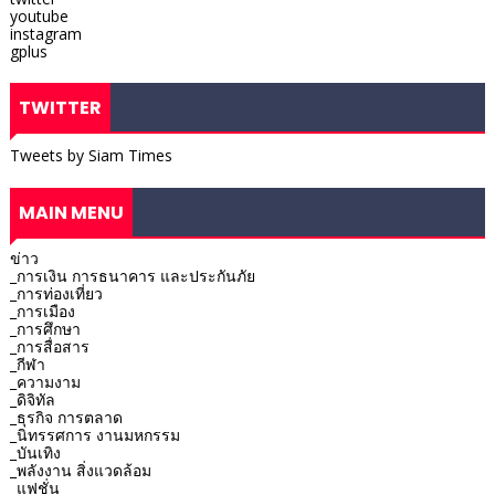
youtube
instagram
gplus
TWITTER
Tweets by Siam Times
MAIN MENU
ข่าว
_การเงิน การธนาคาร และประกันภัย
_การท่องเที่ยว
_การเมือง
_การศึกษา
_การสื่อสาร
_กีฬา
_ความงาม
_ดิจิทัล
_ธุรกิจ การตลาด
_นิทรรศการ งานมหกรรม
_บันเทิง
_พลังงาน สิ่งแวดล้อม
_แฟชั่น