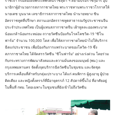
ราชเจ้า กรมสมเด็จพระเทพรัตนราชสุดา ฯ สยามบรมราชกุมารี อุป
นายิกาผู้อำนวยการสภากาชาดไทย พระราชทานพระราชวโรกาสให้
นายเตช บุนนาค เลขาธิการสภากาชาดไทย นำนายหยาง ซิน
อัครราชทูตที่ปรึกษา สถานเอกอัครราชทูตสาธารณรัฐประชาชนจีน
ประจำประเทศไทย เป็นผู้แทนสภากาชาดจีน เฝ้าทูลละอองพระบาท
น้อมเกล้าน้อมกระหม่อม ถวายวัคซีนป้องกันโรคโคชวิด-19 “ซิโน
ฟาร์ม” จำนวน 100,000 โดส เพื่อให้สภากาชาดไทยนำไปให้บริการ
ฉีดแก่ประชาชน เพื่อป้องกันการแพร่ระบาดของโควิด-19 ซึ่ง
สภากาชาดไทย ได้จัดสรรวัคซีน “ซิโนฟาร์ม” อย่างเร่งด่วน โดยร่วม
กับกระทรวงการพัฒนาสังคมและความมั่นคงของมนุษย์ (พม.) และ
กรุงเทพมหานคร จัดตั้งจุดบริการฉีดวัคซีนในชุมชน และจัดชุด
บริการเคลื่อนที่สำหรับกลุ่มเปราะบาง ได้แก่ คนพิการ ผู้สูงอายุ ผู้ป่วย
ติดเตียง และหญิงตั้งครรภ์ที่มีอายุครรภ์ 12 สัปดาห์ขึ้นไป ที่อาศัยอยู่
ในพื้นที่ กทม. โดยเฉพาะในชุมชนที่ยังเข้าไม่ถึงวัคซีน