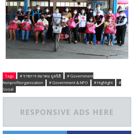
Tags
# ราชการ สมาคม มูลนิธิ
# Government
Nonprofitorganization
# Government & NPO
# Highlight
#
Social
RESPONSIVE ADS HERE