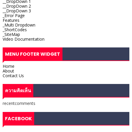
__DropDown 1
__DropDown 2
__DropDown 3
_Error Page
Features
_Multi Dropdown
_ShortCodes
_SiteMap
Video Documentation
MENU FOOTER WIDGET
Home
About
Contact Us
ความคิดเห็น
recentcomments
FACEBOOK