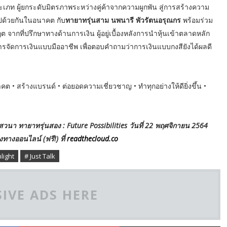
ประเภท ผู้ยกระดับมิตรภาพระหว่างคู่ค้าจากความผูกพัน สู่การสร้างความ
ตไปด้วยกันในอนาคต กับ
ทายาทรุ่นสาม นพนารี พัวรัตนอรุณกร
พร้อมร่วม
จากที่ปรึกษาทางด้านการเงิน ผู้อยู่เบื้องหลังการนำหุ้นเข้าตลาดหลัก
ารจัดการเงินแบบมืออาชีพ เพื่อตอบคำถามว่าการเงินแบบกงสียังได้ผลดี
 • สร้างแบรนด์ • ต่อยอดความเชี่ยวชาญ • ทําทุกอย่างให้ดียิ่งขึ้น •
นา ทายาทรุ่นสอง : Future Possibilities วันที่ 22 พฤศจิกายน 2564
ทางออนไลน์ (ฟรี!) ที่
readthecloud.co
light
# Just Talk
IVE ADS HERE