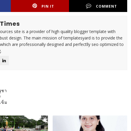
PIN IT
COMMENT
 Times
urces site is a provider of high quality blogger template with
ust design. The main mission of templatesyard is to provide the
 which are professionally designed and perfectlly seo optimized to
.
พูชา
0
เข็ม