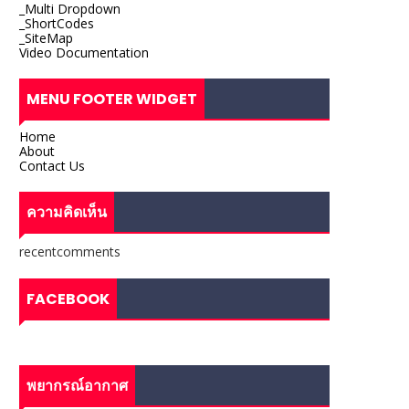
_Multi Dropdown
_ShortCodes
_SiteMap
Video Documentation
MENU FOOTER WIDGET
Home
About
Contact Us
ความคิดเห็น
recentcomments
FACEBOOK
พยากรณ์อากาศ