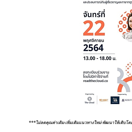
***ไม่ลดคุณค่าเดิม-เพิ่มเติมแนวทางใหม่-พัฒนาให้เติบโตอยู่