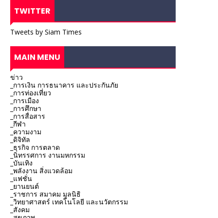
TWITTER
Tweets by Siam Times
MAIN MENU
ข่าว
_การเงิน การธนาคาร และประกันภัย
_การท่องเที่ยว
_การเมือง
_การศึกษา
_การสื่อสาร
_กีฬา
_ความงาม
_ดิจิทัล
_ธุรกิจ การตลาด
_นิทรรศการ งานมหกรรม
_บันเทิง
_พลังงาน สิ่งแวดล้อม
_แฟชั่น
_ยานยนต์
_ราชการ สมาคม มูลนิธิ
_วิทยาศาสตร์ เทคโนโลยี และนวัตกรรม
_สังคม
_สุขภาพ