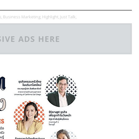
ข,
Business Marketing,
Highlight,
Just Talk,
IVE ADS HERE