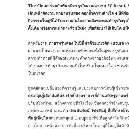
The Cloud ร่วมกับพันธมิตรธุรกิจภาคเอกชน SC Asset
เดินหน้าจัดงาน ทายาทรุ่นสอง ตอกย้ำความสำเร็จ 4 ปีที่ก่อตั้ง
กิจกรรมใหญ่ที่ได้รับความสนใจจากพลังของคนทำธุรกิจรุ่นใ
ดั้งเดิม พร้อมหาแนวทางร่วมใหม่ๆ เพื่อพัฒนาให้เติบโต แม้
สำหรับ
งาน ทายาทรุ่นสอง ในปีนี้มาด้วยแนวคิด Future P
ผ่านมาเป็นช่วงเวลาแห่งความท้าทายครั้งใหญ่ของธุรกิจค
ความท้าทายที่มีลักษณะเฉพาะตัวต่างจากธุรกิจอื่นๆ งานเส
ได้ ของการทำธุรกิจครอบครัวในบริบทใหม่ของโลก ชวนรับ
ในอนาคต
พูดคุยแลกเปลี่ยนองค์ความรู้และประสบการณ์กับผู้เชี่
ดร.กฤษฎ์เลิศ สัมพันธารักษ์ ศาตราจารย์ด้านเศรษฐศาสตร
บริบทโลกใหม่, สร้างความเข้าใจเรื่อง ข้อตกลงว่าจ้างกับร
องค์กรและพนักงาน กับ
ประทินรัตน์ วัชรสินธุ์ ที่ปรึกษา
พันธุ์เพ็ญโสภณ
กับกลยุทธ์ Disrupt ธุรกิจเพื่อลูกค้าในวัน
ก้าวไปข้างหน้าด้วยภารกิจที่จะบริหารโคคาสุกี้ให้อยู่ถึง 5