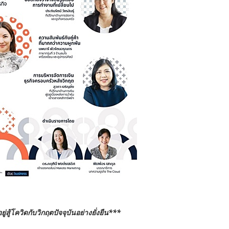
สู้โควิดกับวิกฤตปัจจุบันอย่างยั่งยืน***