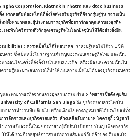
, Singha Corporation, Kiatnakin Phatra และ dtac business
 จากคอลัมน์ออนไลน์ที่ตั้งใจส่งเสริมธุรกิจที่ดีจากรุ่นสู่รุ่น กลายเป็น
หม่ทั้งทายาทและผู้ประกอบการธุรกิจที่อยากรักษาคุณค่าของธุรกิจ
จะเจอพิษโควิดรวมถึงวิกฤตเศรษฐกิจในโลกปัจจุบันให้ได้อย่างยั่งยืน
ossibilities : ความเป็นไปได้ในอนาคต
เราคงปฏิเสธไม่ได้ว่า 2 ปีที่
รอบครัว ซึ่งเป็นหนึ่งในรากฐานสำคัญของระบบเศรษฐกิจไทย และเป็น
วนาออนไลน์ครั้งนี้จึงตั้งใจนำเสนอแนวคิด เครื่องมือ และความเป็นไป
ความรู้และประสบการณ์ที่ทำให้เห็นความเป็นไปได้ของธุรกิจครอบครัว
ยวชาญและทายาทธุรกิจจากหลายอุตสาหกรรม ผ่าน
5 วิทยากรชื่อดัง คุยกับ
์ University of California San Diego
ถึง ธุรกิจครอบครัวไทยใน
ูปแบบการทำงานที่เปลี่ยนไป พร้อมเงื่อนไขทางกฎหมายที่ได้ประโยชน์ทั้ง
ด้านการจัดการและธุรกิจครอบครัว
,
ล้วงเคล็ดลับทายาท โคคาสุกี้ : นัฐธารี
หน้า การปรับตัวครั้งใหม่ของทายาทผู้ตัดสินใจปิดสาขาใหญ่ เพื่อพาธุรกิจ
00 ปีให้ได้ รวมถึงกลยุทธ์การสานต่อความสัมพันธ์กับคู่ค้าของ ร้านสมใจ