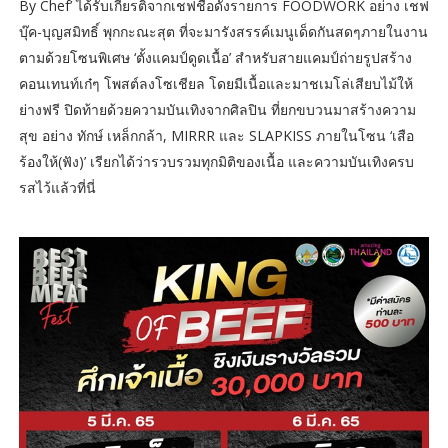
By Chef’ ได้รับเกียรติจากเชฟชื่อดังรายการ FOODWORK อย่าง เชฟ
บุ๊ค-บุญสมิทธิ์ พุกกะณะสุต ที่จะมารังสรรค์เมนูเด็ดกันสดๆภายในงาน
ตามด้วยโซนพิเศษ ‘ตั้งแคมป์ดูดเนื้อ’ สำหรับสายแคมป์ถ่ายรูปสร้าง
คอนเทนท์เก๋ๆ โพสต์ลงโซเชียล โดยมีเนื้อและมาชเมโล่เสียบไม้ให้
ย่างฟรี ปิดท้ายด้วยความบันเทิงจากศิลปิน ที่ยกขบวนมาสร้างความ
สุข อย่าง ทักษ์ เหล็กกล้า, MIRRR และ SLAPKISS ภายในโซน ‘เสือ
ร้องให้(ฟัง)’ เรียกได้ว่ารวบรวมทุกมิติของเนื้อ และความบันเทิงครบ
รสไว้แล้วที่นี่