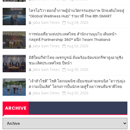
ไครโอวิวา ตอกย้ำภาพผู้นำนวัตกรรมสุขภาพ ปักธงดันไทยสู่
“Global Wellness Hub” ร่วมเวที The 8th SMART
Jaba Siam Times
Aug 04, 2026
การท่องเที่ยวแห่งประเทศไทย สำนักงานมุมไบ เดินหน้า
กลยุทธ์ Partnership 360° ผนึก Team Thailand
Jaba Siam Times
Aug 03, 2026
มิติใหม่กีฬาไทย เพชรบูรณ์ ลั่นพร้อมจัดแข่งกรีฑาสูงอายุชิง
ชนะเลิศประเทศไทย ปีหน้า
Jaba Siam Times
Aug 03, 2026
"เจ้าสัวโชติ" โชติ โสภณพนิช เยี่ยมชมค่ายเทนนิส "ดาวรุ่งมุ่ง
ความเป็นเลิศ" โครงการปั้นนักหวดสู่รั้วเยาวชนทีมชาติไทย
Jaba Siam Times
Aug 02, 2026
ARCHIVE