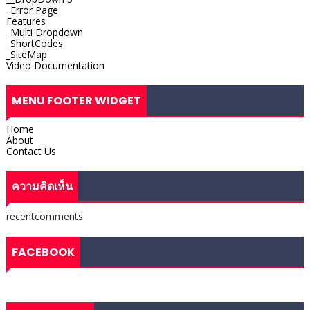
_Error Page
Features
_Multi Dropdown
_ShortCodes
_SiteMap
Video Documentation
MENU FOOTER WIDGET
Home
About
Contact Us
ความคิดเห็น
recentcomments
FACEBOOK