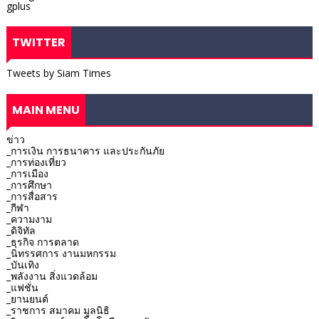
gplus
TWITTER
Tweets by Siam Times
MAIN MENU
ข่าว
_การเงิน การธนาคาร และประกันภัย
_การท่องเที่ยว
_การเมือง
_การศึกษา
_การสื่อสาร
_กีฬา
_ความงาม
_ดิจิทัล
_ธุรกิจ การตลาด
_นิทรรศการ งานมหกรรม
_บันเทิง
_พลังงาน สิ่งแวดล้อม
_แฟชั่น
_ยานยนต์
_ราชการ สมาคม มูลนิธิ