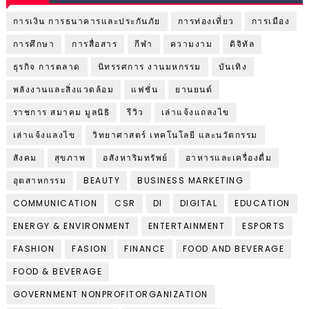
การเงิน การธนาคารและประกันภัย
การท่องเที่ยว
การเมือง
การศึกษา
การสื่อสาร
กีฬา
ความงาม
ดิจิทัล
ธุรกิจ การตลาด
นิทรรศการ งานมหกรรม
บันเทิง
พลังงานและสิ่งแวดล้อม
แฟชั่น
ยานยนต์
ราชการ สมาคม มูลนิธิ
รีวิว
เล่าแจ้งแถลงไข
เล่าแจ้งแลงไข
วิทยาศาสตร์ เทคโนโลยี และนวัตกรรม
สังคม
สุขภาพ
อสังหาริมทรัพย์
อาหารและเครื่องดื่ม
อุตสาหกรรม
BEAUTY
BUSINESS MARKETING
COMMUNICATION
CSR
DI
DIGITAL
EDUCATION
ENERGY & ENVIRONMENT
ENTERTAINMENT
ESPORTS
FASHION
FASION
FINANCE
FOOD AND BEVERAGE
FOOD & BEVERAGE
GOVERNMENT NONPROFITORGANIZATION