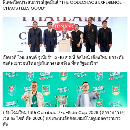
พิเศษเปิดประสบการณ์สุดมันส์ “THE CODECHAOS EXPERIENCE –
CHAOS FEELS GOOD”
เปิดเวที ไทยแลนด์ จูเนียร์ฯ 13-16 ส.ค.นี้ อัลไพน์ เชียงใหม่ ยกระดับ
กอล์ฟเยาวชนไทย สู่เส้นทาง เอเจจีเอ ที่สหรัฐอเมริกา
ปรับโฉมใหม่ บอล Carabao 7-a-Side Cup 2026 (คาราบาว เซ
เว่น อะ ไซด์ คัพ 2026) แข่งระบบลีกคัดแชมป์ไปดูบอลคาราบาว
คัพ