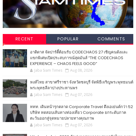
RECENT
POPULAR
COMMENTS
อาดิดาส จัดปาร์ตี้ต้อนรับ CODECHAOS 27 เชิญคนดังและ
แขกพิเศษเปิดประสบการณ์สุดมันส์ “THE CODECHAOS
EXPERIENCE – CHAOS FEELS GOOD”
Jaba Siam Times
Aug 08, 2026
หงส์ไทย สาขาศรีราชา จังหวัดชลบุรี จัดพิธีเจริญพระพุทธมนต์
พระพุทธลีลาปางประทานพร
Jaba Siam Times
Aug 07, 2026
ททท. เดินหน้ารุกตลาด Corporate Travel ดึงเอเย่นต์กว่า 52
บริษัท ทดสอบเส้นทางท่องเที่ยว Corporate ยกระดับภาค
ตะวันออกสู่จุดหมายปลายทางคุณภาพ
Jaba Siam Times
Aug 07, 2026