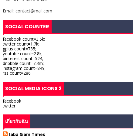
Email: contact@mail.com
SOCIAL COUNTER
facebook count=3.5k;
twitter count=1.7k;
gplus count=735;
youtube count=2.8k;
pinterest count=524;
dribbble count=7.3m;
instagram count=849;
rss count=286;
SOCIAL MEDIA ICONS 2
facebook
twitter
เกี่ยวกับฉัน
Jaba Siam Times