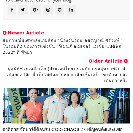
Newer Article
สัมภาษณ์พิเศษหลังเกมส์กับ "น้องวันออน-อชิรญาณ์ ศรีวงษ์ "
ในรอบที่2 ของการแข่งขัน “วีเมนส์ อเมเจอร์ เอเชีย-แปซิฟิก
2022” ที่ พัทยา
Older Article
มูลนิธิช่วยเหลือเด็ก (ประเทศไทย) ร่วมกับ กรมสุขภาพจิต นำ
เสนอผลวิจัย ชี้ เด็กเพศหลากหลายเสี่ยงซึมเศร้า-ฆ่าตัวตายสูง
เกินกว่าครึ่ง
อาดิดาส จัดปาร์ตี้ต้อนรับ CODECHAOS 27 เชิญคนดังและแขก