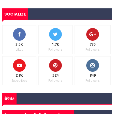
SOCIALIZE
3.5k
1.7k
735
Likes
Followers
Followers
2.8k
524
849
Subscribes
Followers
Followers
ดิจิทัล