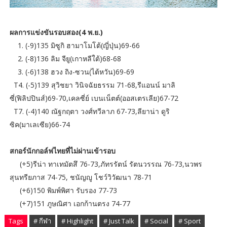
ผลการแข่งขันรอบสอง(4 พ.ย.)
1. (-9)135 มิซูกิ ฮามาโมโต้(ญี่ปุ่น)69-66
2. (-8)136 ลิม จียู(เกาหลีใต้)68-68
3. (-6)138 ฮวง ถิง-ซวน(ไต้หวัน)69-69
T4. (-5)139 สุวิชยา วินิจฉัยธรรม 71-68,รีแอนน์ มาลิ
ซี่(ฟิลิปปินส์)69-70,เคลซี่ย์ เบนเน็ตต์(ออสเตรเลีย)67-72
T7. (-4)140 ณัฐกฤตา วงศ์ทวีลาภ 67-73,ลียาน่า ดูริ
ซิค(มาเลเซีย)66-74
สกอร์นักกอล์ฟไทยที่ไม่ผ่านเข้ารอบ
(+5)รีน่า ทาเทมัตสึ 76-73,ภัทรรัตน์ รัตนวรรณ 76-73,นวพร
สุนทรียภาส 74-75, ชนัญญู โชว์วิวัฒนา 78-71
(+6)150 พิมพ์พิศา รับรอง 77-73
(+7)151 ภูษณิศา เอกก้านตรง 74-77
Tags
# กีฬา
# Highlight
# Just Talk
# Social
# Sport