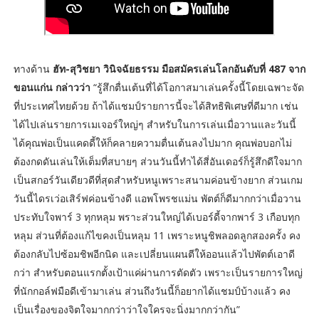
ทางด้าน
ฮัท-สุวิชยา วินิจฉัยธรรม มือสมัครเล่นโลกอันดับที่ 487 จาก
ขอนแก่น กล่าวว่า
“รู้สึกตื่นเต้นที่ได้โอกาสมาเล่นครั้งนี้โดยเฉพาะจัด
ที่ประเทศไทยด้วย ถ้าได้แชมป์รายการนี้จะได้สิทธิพิเศษที่ดีมาก เช่น
ได้ไปเล่นรายการเมเจอร์ใหญ่ๆ สำหรับในการเล่นเมื่อวานและวันนี้
ได้คุณพ่อเป็นแคดดี้ให้ก็คลายความตื่นเต้นลงไปมาก คุณพ่อบอกไม่
ต้องกดดันเล่นให้เต็มที่สบายๆ ส่วนวันนี้ทำได้สี่อันเดอร์ก็รู้สึกดีใจมาก
เป็นสกอร์วันเดียวดีที่สุดสำหรับหนูเพราะสนามค่อนข้างยาก ส่วนเกม
วันนี้ไดรเว่อเสิร์ฟค่อนข้างดี แอพโพรชแม่น พัตต์ก็ดีมากกว่าเมื่อวาน
ประทับใจพาร์ 3 ทุกหลุม พราะส่วนใหญ่ได้เบอร์ดี้จากพาร์ 3 เกือบทุก
หลุม ส่วนที่ต้องแก้ไขคงเป็นหลุม 11 เพราะหนูชิพลอดลูกสองครั้ง คง
ต้องกลับไปซ้อมชิพอีกนิด และเปลี่ยนแผนตีให้ออนแล้วไปพัตต์เอาดี
กว่า สำหรับตอนแรกตั้งเป้าแค่ผ่านการตัดตัว เพราะเป็นรายการใหญ่
ที่นักกอล์ฟมือดีเข้ามาเล่น ส่วนถึงวันนี้ก็อยากได้แชมป์บ้างแล้ว คง
เป็นเรื่องของจิตใจมากกว่าว่าใจใครจะนิ่งมากกว่ากัน”