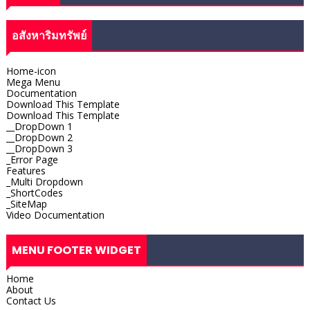
อสังหาริมทรัพย์
Home-icon
Mega Menu
Documentation
Download This Template
Download This Template
__DropDown 1
__DropDown 2
__DropDown 3
_Error Page
Features
_Multi Dropdown
_ShortCodes
_SiteMap
Video Documentation
MENU FOOTER WIDGET
Home
About
Contact Us