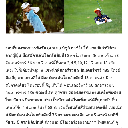
รอบที่สองของการชิงชัย (4 พ.ย.) มิซูกิ ฮาชิโมโต้ แชมป์เก่าปีก่อน
จากญี่ปุ่น มือสมัครเล่นโลกอันดับที่16
ฟอร์มเริ่มเข้าฝักหวดเข้ามา 6
อันเดอร์พาร์ 66 จาก 7 เบอร์ดี้ที่หลุม 3,4,5,10,12,17 และ 18 เสีย
เพียงโบกี้เดียวที่หลุม 8
แซงนำที่สกอร์รวม 9 อันเดอร์พาร์ 135
โดย
มี
ลิม จียู จากเกาหลีใต้ มือสมัครเล่นโลกอันดับที่ 13
ตามหลังเพียง
สโตรคเดียว โดยรอบนี้ จียู เก็บได้ 4 อันเดอร์พาร์ 68 สกอร์รวม 8
อันเดอร์พาร์ 136
ขณะที่ ฮัท-สุวิชยา วินิจฉัยธรรม ก้านเหล็กทีมชาติ
ไทย วัย 16 ปีจากขอนแก่น เป็นนักกอล์ฟไทยที่สกอร์ดีที่สุด
หลังเก็บ
เพิ่มได้อีก 4 อันเดอร์พาร์ 68 สองวัน
รั้งอันดับสี่ร่วมกับ เคลซี่ย์ เบนเน็ต
ต์ มือสมัครเล่นโลกอันดับที่ 76 จากออสเตรเลีย และ รีแอนน์ มาลิซี่
วัย 15 ปี จากฟิลิปปินส์
ดีกรีแชมป์โอเวอร์ออลรายการ ไทยแลนด์ จู