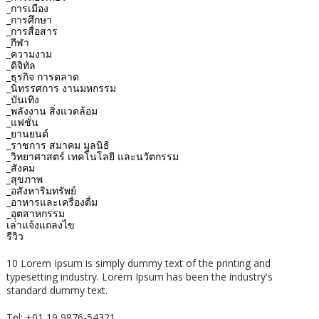
_การเมือง
_การศึกษา
_การสื่อสาร
_กีฬา
_ความงาม
_ดิจิทัล
_ธุรกิจ การตลาด
_นิทรรศการ งานมหกรรม
_บันเทิง
_พลังงาน สิ่งแวดล้อม
_แฟชั่น
_ยานยนต์
_ราชการ สมาคม มูลนิธิ
_วิทยาศาสตร์ เทคโนโลยี และนวัตกรรม
_สังคม
_สุขภาพ
_อสังหาริมทรัพย์
_อาหารและเครื่องดื่ม
_อุตสาหกรรม
เล่าแจ้งแถลงไข
รีวิว
10 Lorem Ipsum is simply dummy text of the printing and
typesetting industry. Lorem Ipsum has been the industry's
standard dummy text.
Tel: +01 19 9876-54321