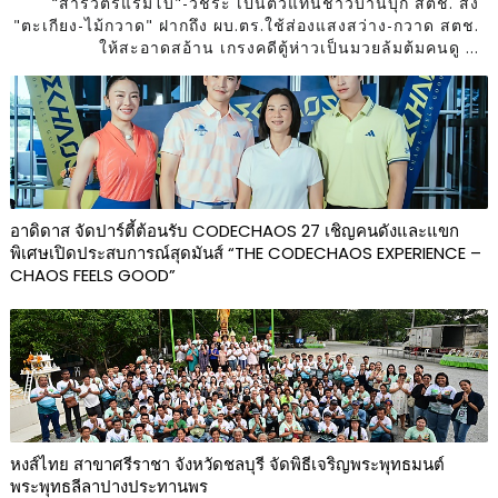
“สารวัตรแรมโบ้"-วัชระ เป็นตัวแทนชาวบ้านบุก สตช. ส่ง
"ตะเกียง-ไม้กวาด" ฝากถึง ผบ.ตร.ใช้ส่องแสงสว่าง-กวาด สตช.
ให้สะอาดสอ้าน เกรงคดีตู้ห่าวเป็นมวยล้มต้มคนดู ...
อาดิดาส จัดปาร์ตี้ต้อนรับ CODECHAOS 27 เชิญคนดังและแขก
พิเศษเปิดประสบการณ์สุดมันส์ “THE CODECHAOS EXPERIENCE –
CHAOS FEELS GOOD”
หงส์ไทย สาขาศรีราชา จังหวัดชลบุรี จัดพิธีเจริญพระพุทธมนต์
พระพุทธลีลาปางประทานพร