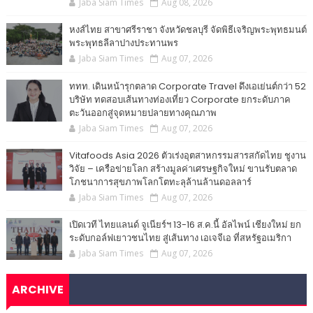
Jaba Siam Times
Aug 08, 2026
หงส์ไทย สาขาศรีราชา จังหวัดชลบุรี จัดพิธีเจริญพระพุทธมนต์
พระพุทธลีลาปางประทานพร
Jaba Siam Times
Aug 07, 2026
ททท. เดินหน้ารุกตลาด Corporate Travel ดึงเอเย่นต์กว่า 52
บริษัท ทดสอบเส้นทางท่องเที่ยว Corporate ยกระดับภาค
ตะวันออกสู่จุดหมายปลายทางคุณภาพ
Jaba Siam Times
Aug 07, 2026
Vitafoods Asia 2026 ตัวเร่งอุตสาหกรรมสารสกัดไทย ชูงาน
วิจัย – เครือข่ายโลก สร้างมูลค่าเศรษฐกิจใหม่ ขานรับตลาด
โภชนาการสุขภาพโลกโตทะลุล้านล้านดอลลาร์
Jaba Siam Times
Aug 07, 2026
เปิดเวที ไทยแลนด์ จูเนียร์ฯ 13-16 ส.ค.นี้ อัลไพน์ เชียงใหม่ ยก
ระดับกอล์ฟเยาวชนไทย สู่เส้นทาง เอเจจีเอ ที่สหรัฐอเมริกา
Jaba Siam Times
Aug 07, 2026
ARCHIVE