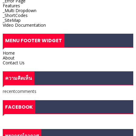
_Error Page
Features
_Multi Dropdown
_ShortCodes
_SiteMap
Video Documentation
MENU FOOTER WIDGET
Home
About
Contact Us
ความคิดเห็น
recentcomments
FACEBOOK
พยากรณ์อากาศ