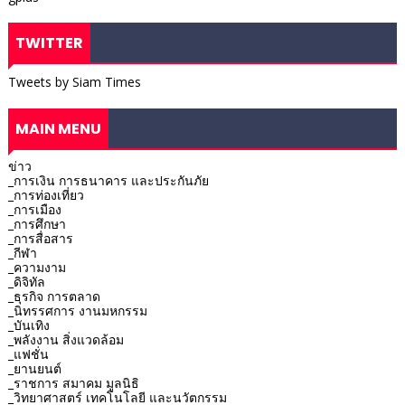
TWITTER
Tweets by Siam Times
MAIN MENU
ข่าว
_การเงิน การธนาคาร และประกันภัย
_การท่องเที่ยว
_การเมือง
_การศึกษา
_การสื่อสาร
_กีฬา
_ความงาม
_ดิจิทัล
_ธุรกิจ การตลาด
_นิทรรศการ งานมหกรรม
_บันเทิง
_พลังงาน สิ่งแวดล้อม
_แฟชั่น
_ยานยนต์
_ราชการ สมาคม มูลนิธิ
_วิทยาศาสตร์ เทคโนโลยี และนวัตกรรม