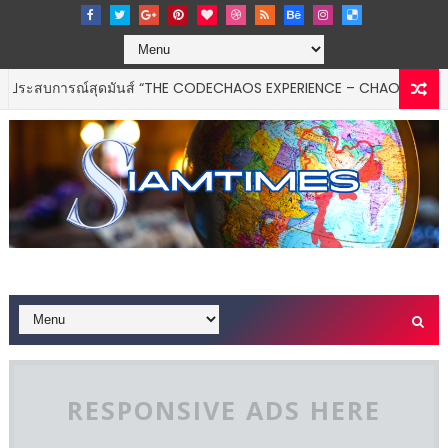
ณ์สุดมันส์ “THE CODECHAOS EXPERIENCE – CHAOS FEELS GOOD”
E
RESPONSIVE ADS HERE