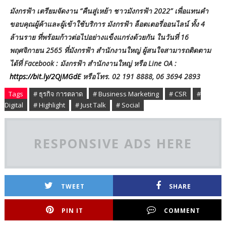
มังกรฟ้า เตรียมจัดงาน “คืนสู่เหย้า ชาวมังกรฟ้า 2022” เพื่อแทนคำ
ขอบคุณผู้ค้าและผู้เข้าใช้บริการ มังกรฟ้า ล็อตเตอรี่ออนไลน์ ทั้ง 4
ล้านราย ที่พร้อมก้าวต่อไปอย่างแข็งแกร่งด้วยกัน ในวันที่ 16
พฤศจิกายน 2565 ที่มังกรฟ้า สำนักงานใหญ่ ผู้สนใจสามารถติดตาม
ได้ที่ Facebook : มังกรฟ้า สำนักงานใหญ่ หรือ Line OA :
https://bit.ly/2QjMGdE
หรือโทร. 02 191 8888, 06 3694 2893
Tags
# ธุรกิจ การตลาด
# Business Marketing
# CSR
#
Digital
# Highlight
# Just Talk
# Social
RESPONSIVE ADS HERE
TWEET
SHARE
PIN IT
COMMENT