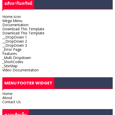
อสังหาริมทรัพย์
Home-icon
Mega Menu
Documentation
Download This Template
Download This Template
__DropDown 1
__DropDown 2
__DropDown 3
_Error Page
Features
_Multi Dropdown
_ShortCodes
_SiteMap
Video Documentation
MENU FOOTER WIDGET
Home
About
Contact Us
ความคิดเห็น