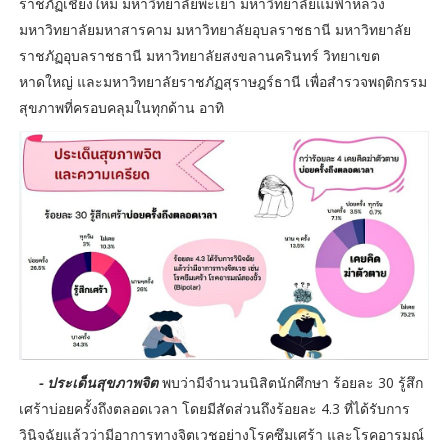
ราชภัฏเชียงใหม่ มหาวิทยาลัยพะเยา มหาวิทยาลัยแม่ฟ้าหลวง
มหาวิทยาลัยมหาสารคาม มหาวิทยาลัยอุบลราชธานี มหาวิทยาลัย
ราชภัฏอุบลราชธานี มหาวิทยาลัยสงขลานครินทร์ วิทยาเขต
หาดใหญ่ และมหาวิทยาลัยราชภัฏสุราษฎร์ธานี เพื่อสำรวจพฤติกรรม
สุขภาพที่ครอบคลุมในทุกด้าน อาทิ
- ประเด็นสุขภาพจิต
พบว่ามีจำนวนนิสิตนักศึกษา ร้อยละ 30 รู้สึก
เศร้าบ่อยครั้งถึงตลอดเวลา โดยมีสัดส่วนถึงร้อยละ 4.3 ที่ได้รับการ
วินิจฉัยแล้วว่ามีอาการทางจิตเวชอย่างโรคซึมเศร้า และโรคอารมณ์