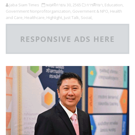
Jaba Siam Times
พฤศจิกายน 30, 2565
การศึกษา,
Education,
Government Nonprofitorganization,
Government & NPO,
Health
and Care,
Healthcare,
Highlight,
Just Talk,
Social,
RESPONSIVE ADS HERE