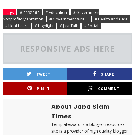
Tags
# การศึกษา
# Education
# Government
Nonprofitorganization
# Government & NPO
# Health and Care
# Healthcare
# Highlight
# Just Talk
# Social
RESPONSIVE ADS HERE
TWEET
SHARE
PIN IT
COMMENT
About Jaba Siam
Times
Templatesyard is a blogger resources
site is a provider of high quality blogger