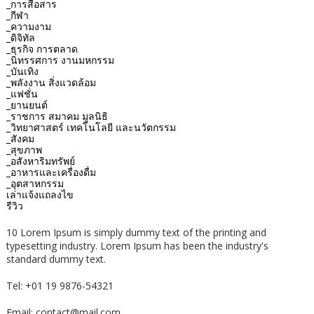
_การสื่อสาร
_กีฬา
_ความงาม
_ดิจิทัล
_ธุรกิจ การตลาด
_นิทรรศการ งานมหกรรม
_บันเทิง
_พลังงาน สิ่งแวดล้อม
_แฟชั่น
_ยานยนต์
_ราชการ สมาคม มูลนิธิ
_วิทยาศาสตร์ เทคโนโลยี และนวัตกรรม
_สังคม
_สุขภาพ
_อสังหาริมทรัพย์
_อาหารและเครื่องดื่ม
_อุตสาหกรรม
เล่าแจ้งแถลงไข
รีวิว
10 Lorem Ipsum is simply dummy text of the printing and
typesetting industry. Lorem Ipsum has been the industry's
standard dummy text.
Tel: +01 19 9876-54321
Email: contact@mail.com