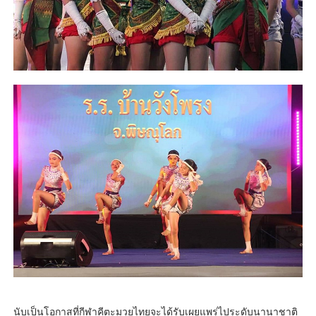
นับเป็นโอกาสที่กีฬาคีตะมวยไทยจะได้รับเผยแพร่ไประดับนานาชาติ