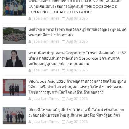
อาดิดาส จัดปาร์ตี้ต้อนรับ CODECHAOS 27 เชิญคนดังและ
แขกพิเศษเปิดประสบการณ์สุดมันส์ “THE CODECHAOS
EXPERIENCE – CHAOS FEELS GOOD”
Jaba Siam Times
Aug 08, 2026
หงส์ไทย สาขาศรีราชา จังหวัดชลบุรี จัดพิธีเจริญพระพุทธมนต์
พระพุทธลีลาปางประทานพร
Jaba Siam Times
Aug 07, 2026
ททท. เดินหน้ารุกตลาด Corporate Travel ดึงเอเย่นต์กว่า 52
บริษัท ทดสอบเส้นทางท่องเที่ยว Corporate ยกระดับภาค
ตะวันออกสู่จุดหมายปลายทางคุณภาพ
Jaba Siam Times
Aug 07, 2026
Vitafoods Asia 2026 ตัวเร่งอุตสาหกรรมสารสกัดไทย ชูงาน
วิจัย – เครือข่ายโลก สร้างมูลค่าเศรษฐกิจใหม่ ขานรับตลาด
โภชนาการสุขภาพโลกโตทะลุล้านล้านดอลลาร์
Jaba Siam Times
Aug 07, 2026
เปิดเวที ไทยแลนด์ จูเนียร์ฯ 13-16 ส.ค.นี้ อัลไพน์ เชียงใหม่ ยก
ระดับกอล์ฟเยาวชนไทย สู่เส้นทาง เอเจจีเอ ที่สหรัฐอเมริกา
Jaba Siam Times
Aug 07, 2026