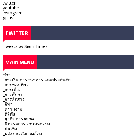
twitter
youtube
instagram
gplus
TWITTER
Tweets by Siam Times
MAIN MENU
ข่าว
_การเงิน การธนาคาร และประกันภัย
_การท่องเที่ยว
_การเมือง
_การศึกษา
_การสื่อสาร
_กีฬา
_ความงาม
_ดิจิทัล
_ธุรกิจ การตลาด
_นิทรรศการ งานมหกรรม
_บันเทิง
_พลังงาน สิ่งแวดล้อม