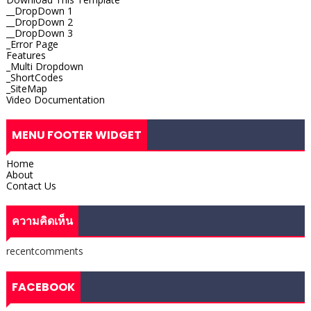
__DropDown 1
__DropDown 2
__DropDown 3
_Error Page
Features
_Multi Dropdown
_ShortCodes
_SiteMap
Video Documentation
MENU FOOTER WIDGET
Home
About
Contact Us
ความคิดเห็น
recentcomments
FACEBOOK