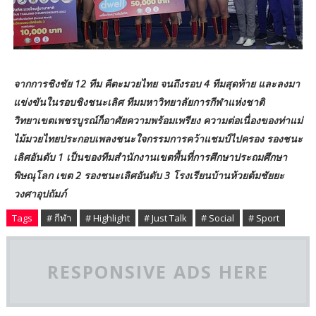
จากการชิงชัย 12 ทีม คีตะมวยไทย จนถึงรอบ 4 ทีมสุดท้าย และลงมา
แข่งขันในรอบชิงชนะเลิศ ทีมมหาวิทยาลัยการกีฬาแห่งชาติ
วิทยาเขตเพชรบูรณ์ก็อาศัยความพร้อมเพรียง ความต่อเนื่องของท่าแม่
ไม้มวยไทยประกอบเพลงชนะใจกรรมการคว้าแชมป์ไปครอง รองชนะ
เลิศอันดับ 1 เป็นของทีมสำนักงานเขตพื้นที่การศึกษาประถมศึกษา
พิษณุโลก เขต 2 รองชนะเลิศอันดับ 3 โรงเรียนบ้านห้วยต้มชัยยะ
วงศาอุปถัมภ์
Tags
# กีฬา
# Highlight
# Just Talk
# Social
# Sport
RESPONSIVE ADS HERE