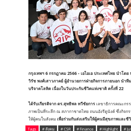
กรุงเทพฯ 6 กรกฎาคม 2566 - เอไอเอ ประเทศไทย นำโดย นาง
วิรัช พงศ์เสาวภาคย์ ผู้อำนวยการฝ่ายกิจการภายนอก นำที
บริจาคโลหิต
เนื่องในวันประกันชีวิตแห่งชาติ ครั้งที่ 22
ได้รับเกียรติจาก ดร.สุทธิพล ทวีชัยการ
เลขาธิการคณะกรรมก
ภาพเป็นที่ระลึก ณ สภากาชาดไทย ถนนอังรีดูนังต์ ซึ่งกิจก
ให้ผู้คนในสังคม
เพื่อร่วมกันส่งเสริมให้ผู้คนมีสุขภาพและชีวิต
Tags
# สังคม
# CSR
# Finance
# Highlight
# Ju