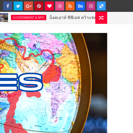
น็อคเอาท์ ซีพีเอฟ คว้าแชมป์สภามวยโลกแห่งเอเชีย WBC
ERNMENT & NPO