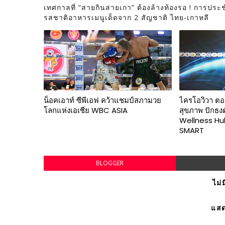
เทศกาลที่ “สายกินสายเกา” ต้องล้างท้องรอ ! การประ
รสชาติอาหารเมนูเด็ดจาก 2 สัญชาติ ไทย-เกาหลี
น็อคเอาท์ ซีพีเอฟ คว้าแชมป์สภามวย
ไครโอวิวา ตอ
โลกแห่งเอเชีย WBC ASIA
สุขภาพ ปักธงด
Wellness Hub
SMART
BLOGGER
ไม่
แสด