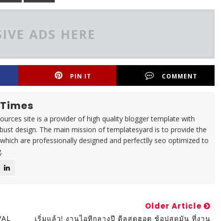
IVE ADS HERE
PIN IT
COMMENT
 Times
urces site is a provider of high quality blogger template with
ust design. The main mission of templatesyard is to provide the
 which are professionally designed and perfectlly seo optimized to
.
Older Article
VAL
เริ่มแล้ว! งานไอทีกลางปี ดีลสุดฮอต ช้อปสุดมัน ที่งาน