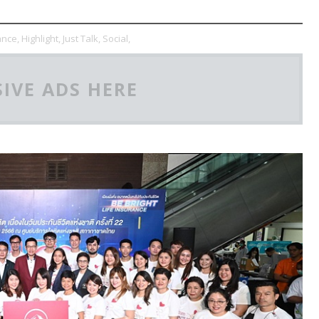
ance,
Highlight,
Just Talk,
Social,
IVE ADS HERE