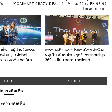
ชัน
“COMMART CRAZY DEAL” 6 - 9 ก.ค. 66 ณ EH 98-99
ไบเทค บางนา
กย้ำภาพผู้นำนวัตกรรม
การท่องเที่ยวแห่งประเทศไทย สำนักงา
ันไทยสู่ “Global
นมุมไบ เดินหน้ากลยุทธ์ Partnership
” ร่วมเวที The 8th
360° ผนึก Team Thailand
DISQUS
FACEBOOK
มีความคิดเห็น:
งความคิดเห็น