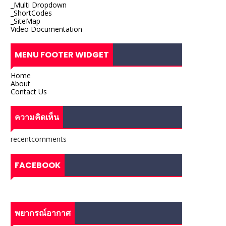
_Multi Dropdown
_ShortCodes
_SiteMap
Video Documentation
MENU FOOTER WIDGET
Home
About
Contact Us
ความคิดเห็น
recentcomments
FACEBOOK
พยากรณ์อากาศ