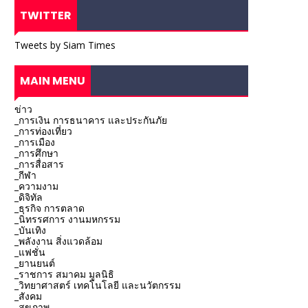
TWITTER
Tweets by Siam Times
MAIN MENU
ข่าว
_การเงิน การธนาคาร และประกันภัย
_การท่องเที่ยว
_การเมือง
_การศึกษา
_การสื่อสาร
_กีฬา
_ความงาม
_ดิจิทัล
_ธุรกิจ การตลาด
_นิทรรศการ งานมหกรรม
_บันเทิง
_พลังงาน สิ่งแวดล้อม
_แฟชั่น
_ยานยนต์
_ราชการ สมาคม มูลนิธิ
_วิทยาศาสตร์ เทคโนโลยี และนวัตกรรม
_สังคม
_สุขภาพ