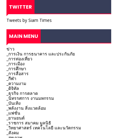
TWITTER
Tweets by Siam Times
MAIN MENU
ข่าว
_การเงิน การธนาคาร และประกันภัย
_การท่องเที่ยว
_การเมือง
_การศึกษา
_การสื่อสาร
_กีฬา
_ความงาม
_ดิจิทัล
_ธุรกิจ การตลาด
_นิทรรศการ งานมหกรรม
_บันเทิง
_พลังงาน สิ่งแวดล้อม
_แฟชั่น
_ยานยนต์
_ราชการ สมาคม มูลนิธิ
_วิทยาศาสตร์ เทคโนโลยี และนวัตกรรม
_สังคม
_สุขภาพ