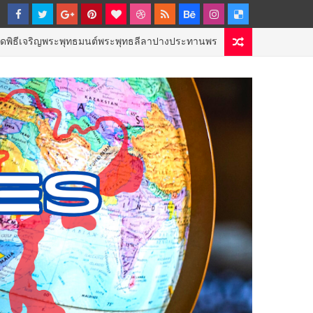
ะพุทธมนต์พระพุทธลีลาปางประทานพร
ททท.
GOVERNMENT & NPO