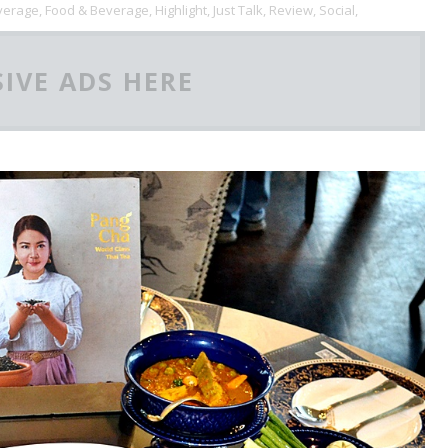
verage,
Food & Beverage,
Highlight,
Just Talk,
Review,
Social,
IVE ADS HERE