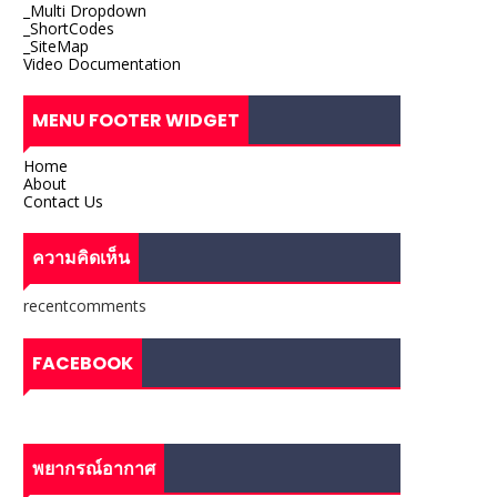
_Multi Dropdown
_ShortCodes
_SiteMap
Video Documentation
MENU FOOTER WIDGET
Home
About
Contact Us
ความคิดเห็น
recentcomments
FACEBOOK
พยากรณ์อากาศ