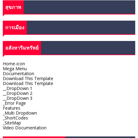
สุขภาพ
การเมือง
อสังหาริมทรัพย์
Home-icon
Mega Menu
Documentation
Download This Template
Download This Template
__DropDown 1
__DropDown 2
__DropDown 3
_Error Page
Features
_Multi Dropdown
_ShortCodes
_SiteMap
Video Documentation