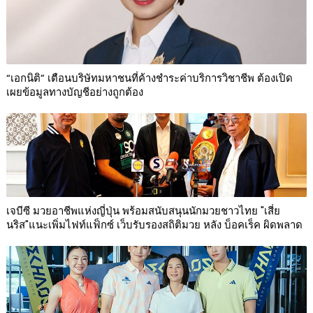
“เอกนิติ” เตือนบริษัทมหาชนที่ค้างชำระค่าบริการวิชาชีพ ต้องเปิด
เผยข้อมูลทางบัญชีอย่างถูกต้อง
เจบีซี มวยอาชีพแห่งญี่ปุ่น พร้อมสนับสนุนนักมวยชาวไทย "เสี่ย
นริส"แนะเพิ่มไฟท์แฟ็กซ์ เว็บรับรองสถิติมวย หลัง บ็อคเร็ค ผิดพลาด