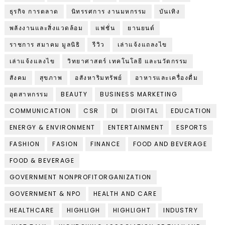
ธุรกิจ การตลาด
นิทรรศการ งานมหกรรม
บันเทิง
พลังงานและสิ่งแวดล้อม
แฟชั่น
ยานยนต์
ราชการ สมาคม มูลนิธิ
รีวิว
เล่าแจ้งแถลงไข
เล่าแจ้งแลงไข
วิทยาศาสตร์ เทคโนโลยี และนวัตกรรม
สังคม
สุขภาพ
อสังหาริมทรัพย์
อาหารและเครื่องดื่ม
อุตสาหกรรม
BEAUTY
BUSINESS MARKETING
COMMUNICATION
CSR
DI
DIGITAL
EDUCATION
ENERGY & ENVIRONMENT
ENTERTAINMENT
ESPORTS
FASHION
FASION
FINANCE
FOOD AND BEVERAGE
FOOD & BEVERAGE
GOVERNMENT NONPROFITORGANIZATION
GOVERNMENT & NPO
HEALTH AND CARE
HEALTHCARE
HIGHLIGH
HIGHLIGHT
INDUSTRY