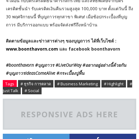
4 เดือน กับบัตรเครดิตธนาคารกสิกรไทย และสิทธิพิเศษจากบัตร
เครดิตชั้นนำ รับเครดิตเงินคืนรวมสูงสุด 100,000 บาท ตั้งแต่วันนี้ ถึง
30 พฤศจิกายนนี้ ที่บุญถาวรทุกสาขา พิเศษ! เมื่อช้อปกระเบื้องที่บุญ
ถาวร มีบริการออกแบบ พร้อมจัดส่งฟรีถึงหน้าบ้าน
ติดตามข้อมูลและข่าวสารต่างๆ ของบุญถาวร ได้ที่เว็บไซต์ :
www.boonthavorn.com
และ facebook boonthavorn
#boonthavorn #บุญถาวร #LiveOurWay #อยากอยู่อย่างนี้ด้วยกัน
#บุญถาวรIdeasComeAlive #กระเบื้องปูพื้น
Tags
# ธุรกิจ การตลาด
# Business Marketing
# Highlight
#
Just Talk
# Social
RESPONSIVE ADS HERE