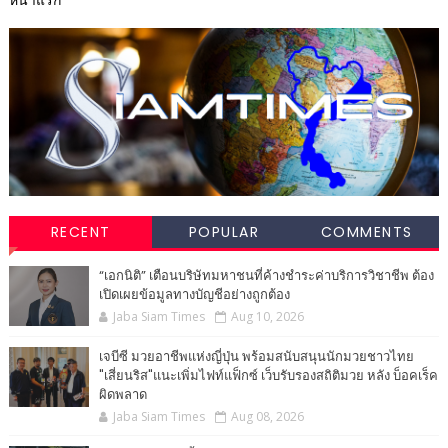
RECENT
POPULAR
COMMENTS
“เอกนิติ” เตือนบริษัทมหาชนที่ค้างชำระค่าบริการวิชาชีพ ต้อง
เปิดเผยข้อมูลทางบัญชีอย่างถูกต้อง
Jaba Siam Times
Aug 10, 2026
เจบีซี มวยอาชีพแห่งญี่ปุ่น พร้อมสนับสนุนนักมวยชาวไทย
"เสี่ยนริส"แนะเพิ่มไฟท์แฟ็กซ์ เว็บรับรองสถิติมวย หลัง บ็อคเร็ค
ผิดพลาด
Jaba Siam Times
Aug 08, 2026