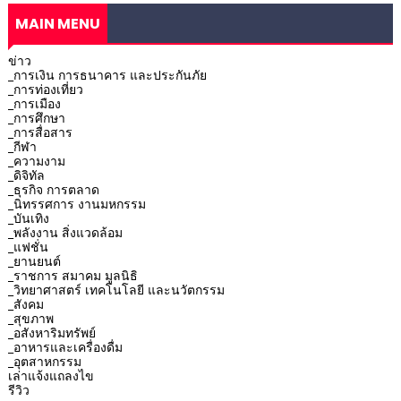
MAIN MENU
ข่าว
_การเงิน การธนาคาร และประกันภัย
_การท่องเที่ยว
_การเมือง
_การศึกษา
_การสื่อสาร
_กีฬา
_ความงาม
_ดิจิทัล
_ธุรกิจ การตลาด
_นิทรรศการ งานมหกรรม
_บันเทิง
_พลังงาน สิ่งแวดล้อม
_แฟชั่น
_ยานยนต์
_ราชการ สมาคม มูลนิธิ
_วิทยาศาสตร์ เทคโนโลยี และนวัตกรรม
_สังคม
_สุขภาพ
_อสังหาริมทรัพย์
_อาหารและเครื่องดื่ม
_อุตสาหกรรม
เล่าแจ้งแถลงไข
รีวิว