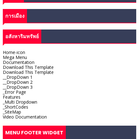
การเมือง
อสังหาริมทรัพย์
Home-icon
Mega Menu
Documentation
Download This Template
Download This Template
__DropDown 1
__DropDown 2
__DropDown 3
_Error Page
Features
_Multi Dropdown
_ShortCodes
_SiteMap
Video Documentation
MENU FOOTER WIDGET