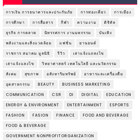
การเงิน การธนาคารและประกันภัย
การท่องเที่ยว
การเมือง
การศึกษา
การสื่อสาร
กีฬา
ความงาม
ดิจิทัล
ธุรกิจ การตลาด
นิทรรศการ งานมหกรรม
บันเทิง
พลังงานและสิ่งแวดล้อม
แฟชั่น
ยานยนต์
ราชการ สมาคม มูลนิธิ
รีวิว
เล่าแจ้งแถลงไข
เล่าแจ้งแลงไข
วิทยาศาสตร์ เทคโนโลยี และนวัตกรรม
สังคม
สุขภาพ
อสังหาริมทรัพย์
อาหารและเครื่องดื่ม
อุตสาหกรรม
BEAUTY
BUSINESS MARKETING
COMMUNICATION
CSR
DI
DIGITAL
EDUCATION
ENERGY & ENVIRONMENT
ENTERTAINMENT
ESPORTS
FASHION
FASION
FINANCE
FOOD AND BEVERAGE
FOOD & BEVERAGE
GOVERNMENT NONPROFITORGANIZATION