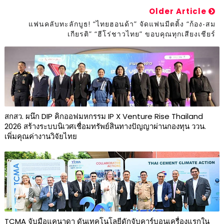
Older Article
แฟนคลับทะลักบูธ! “ไทยฮอนด้า” จัดแฟนมีตติ้ง “ก้อง-สม
เกียรติ” “ฮีโร่ชาวไทย” ขอบคุณทุกเสียงเชียร์
สกสว. ผนึก DIP คิกออฟมหกรรม IP X Venture Rise Thailand
2026 สร้างระบบนิเวศเชื่อมทรัพย์สินทางปัญญาผ่านกองทุน ววน.
เพิ่มคุณค่างานวิจัยไทย
TCMA จับมือแคนาดา ดันเทคโนโลยีดักจับคาร์บอนเครื่องแรกใน