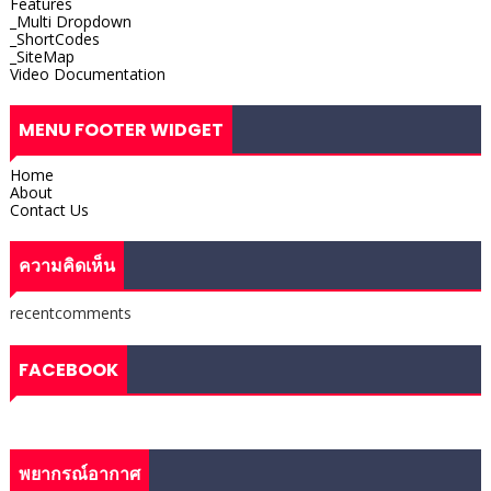
Features
_Multi Dropdown
_ShortCodes
_SiteMap
Video Documentation
MENU FOOTER WIDGET
Home
About
Contact Us
ความคิดเห็น
recentcomments
FACEBOOK
พยากรณ์อากาศ