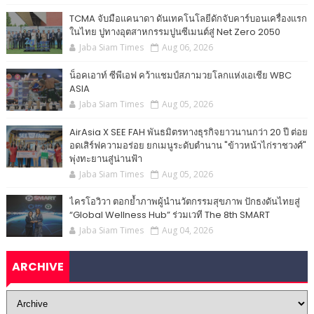
TCMA จับมือแคนาดา ดันเทคโนโลยีดักจับคาร์บอนเครื่องแรก
ในไทย ปูทางอุตสาหกรรมปูนซีเมนต์สู่ Net Zero 2050
Jaba Siam Times
Aug 06, 2026
น็อคเอาท์ ซีพีเอฟ คว้าแชมป์สภามวยโลกแห่งเอเชีย WBC
ASIA
Jaba Siam Times
Aug 05, 2026
AirAsia X SEE FAH พันธมิตรทางธุรกิจยาวนานกว่า 20 ปี ต่อย
อดเสิร์ฟความอร่อย ยกเมนูระดับตำนาน "ข้าวหน้าไก่ราชวงศ์"
พุ่งทะยานสู่น่านฟ้า
Jaba Siam Times
Aug 05, 2026
ไครโอวิวา ตอกย้ำภาพผู้นำนวัตกรรมสุขภาพ ปักธงดันไทยสู่
“Global Wellness Hub” ร่วมเวที The 8th SMART
Jaba Siam Times
Aug 04, 2026
ARCHIVE