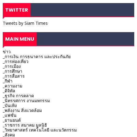
TWITTER
Tweets by Siam Times
MAIN MENU
ข่าว
_การเงิน การธนาคาร และประกันภัย
_การท่องเที่ยว
_การเมือง
_การศึกษา
_การสื่อสาร
_กีฬา
_ความงาม
_ดิจิทัล
_ธุรกิจ การตลาด
_นิทรรศการ งานมหกรรม
_บันเทิง
_พลังงาน สิ่งแวดล้อม
_แฟชั่น
_ยานยนต์
_ราชการ สมาคม มูลนิธิ
_วิทยาศาสตร์ เทคโนโลยี และนวัตกรรม
_สังคม