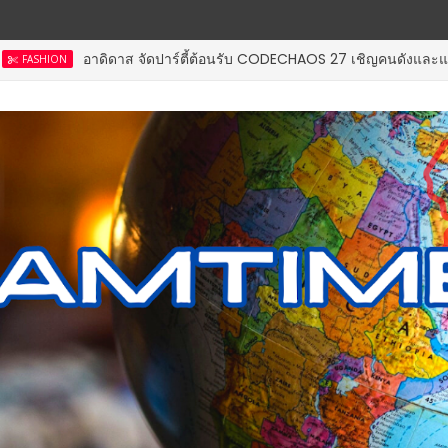
ดิดาส จัดปาร์ตี้ต้อนรับ CODECHAOS 27 เชิญคนดังและแขกพิเศษเปิด