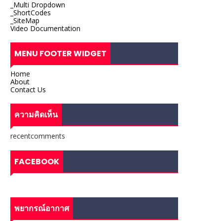
_Multi Dropdown
_ShortCodes
_SiteMap
Video Documentation
MENU FOOTER WIDGET
Home
About
Contact Us
ความคิดเห็น
recentcomments
FACEBOOK
พยากรณ์อากาศ