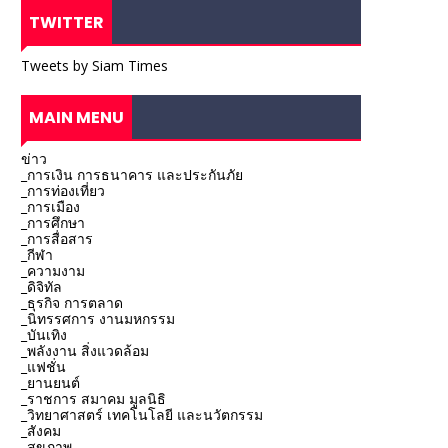
TWITTER
Tweets by Siam Times
MAIN MENU
ข่าว
_การเงิน การธนาคาร และประกันภัย
_การท่องเที่ยว
_การเมือง
_การศึกษา
_การสื่อสาร
_กีฬา
_ความงาม
_ดิจิทัล
_ธุรกิจ การตลาด
_นิทรรศการ งานมหกรรม
_บันเทิง
_พลังงาน สิ่งแวดล้อม
_แฟชั่น
_ยานยนต์
_ราชการ สมาคม มูลนิธิ
_วิทยาศาสตร์ เทคโนโลยี และนวัตกรรม
_สังคม
_สุขภาพ