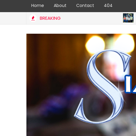
Home
About
Contact
404
BREAKING
อา
FASHION