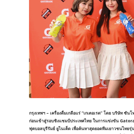
กรุงเทพฯ – เครื่องดื่มเกลือแร่ “เกเตอเรด” โดย บริษัท ซันโ
ก่อนเข้าสู่รอบชิงแชมป์ประเทศไทย ในการแข่งขัน Gator
ฟุตบอลบุรีรัมย์ ยูไนเต็ด เพื่อค้นหาสุดยอดทีมเยาวชนไทยรุ่