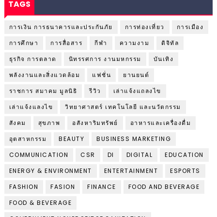
TAGS
การเงิน การธนาคารและประกันภัย
การท่องเที่ยว
การเมือง
การศึกษา
การสื่อสาร
กีฬา
ความงาม
ดิจิทัล
ธุรกิจ การตลาด
นิทรรศการ งานมหกรรม
บันเทิง
พลังงานและสิ่งแวดล้อม
แฟชั่น
ยานยนต์
ราชการ สมาคม มูลนิธิ
รีวิว
เล่าแจ้งแถลงไข
เล่าแจ้งแลงไข
วิทยาศาสตร์ เทคโนโลยี และนวัตกรรม
สังคม
สุขภาพ
อสังหาริมทรัพย์
อาหารและเครื่องดื่ม
อุตสาหกรรม
BEAUTY
BUSINESS MARKETING
COMMUNICATION
CSR
DI
DIGITAL
EDUCATION
ENERGY & ENVIRONMENT
ENTERTAINMENT
ESPORTS
FASHION
FASION
FINANCE
FOOD AND BEVERAGE
FOOD & BEVERAGE