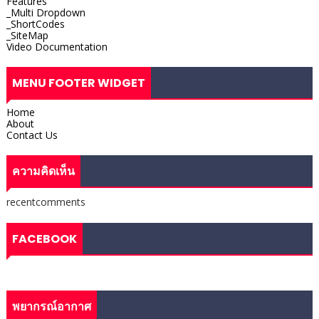
Features
_Multi Dropdown
_ShortCodes
_SiteMap
Video Documentation
MENU FOOTER WIDGET
Home
About
Contact Us
ความคิดเห็น
recentcomments
FACEBOOK
พยากรณ์อากาศ