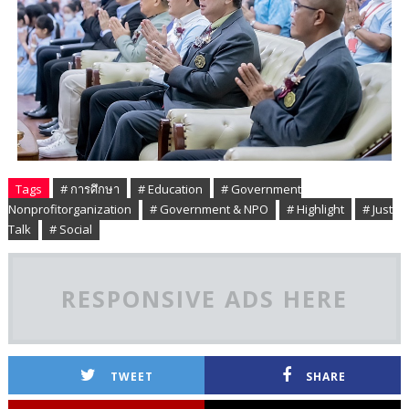
Tags
# การศึกษา
# Education
# Government
Nonprofitorganization
# Government & NPO
# Highlight
# Just
Talk
# Social
RESPONSIVE ADS HERE
TWEET
SHARE