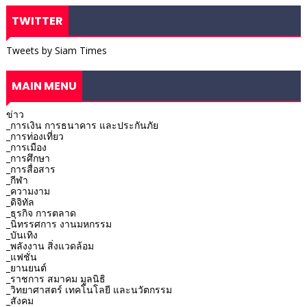
TWITTER
Tweets by Siam Times
MAIN MENU
ข่าว
_การเงิน การธนาคาร และประกันภัย
_การท่องเที่ยว
_การเมือง
_การศึกษา
_การสื่อสาร
_กีฬา
_ความงาม
_ดิจิทัล
_ธุรกิจ การตลาด
_นิทรรศการ งานมหกรรม
_บันเทิง
_พลังงาน สิ่งแวดล้อม
_แฟชั่น
_ยานยนต์
_ราชการ สมาคม มูลนิธิ
_วิทยาศาสตร์ เทคโนโลยี และนวัตกรรม
_สังคม