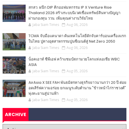
สกสว. ผนึก DIP คิกออฟมหกรรม IP X Venture Rise
Thailand 2026 สร้างระบบนิเวศเชื่อมทรัพย์สินทางปัญญา
ผ่านกองทุน ววน. เพิ่มคุณค่างานวิจัยไทย
Jaba Siam Times
Aug 06, 2026
TCMA จับมือแคนาดา ดันเทคโนโลยีดักจับคาร์บอนเครื่องแรก
ในไทย ปูทางอุตสาหกรรมปูนซีเมนต์สู่ Net Zero 2050
Jaba Siam Times
Aug 06, 2026
น็อคเอาท์ ซีพีเอฟ คว้าแชมป์สภามวยโลกแห่งเอเชีย WBC
ASIA
Jaba Siam Times
Aug 05, 2026
AirAsia X SEE FAH พันธมิตรทางธุรกิจยาวนานกว่า 20 ปี ต่อย
อดเสิร์ฟความอร่อย ยกเมนูระดับตำนาน "ข้าวหน้าไก่ราชวงศ์"
พุ่งทะยานสู่น่านฟ้า
Jaba Siam Times
Aug 05, 2026
ARCHIVE