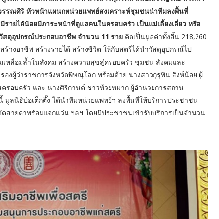
รณศิริ หัวหน้าแผนกหน่วยแพทย์สงเคราะห์ชุมชนนำทีมลงพื้นที่
มีรายได้น้อยมีภาระหน้าที่ดูแลคนในครอบครัว เป็นแม่เลี้ยงเดี่ยว หรือ
วัสดุอุปกรณ์ประกอบอาชีพ จำนวน 11 ราย
คิดเป็นมูลค่าทั้งสิ้น 218,260
ร้างอาชีพ สร้างรายได้ สร้างชีวิต ให้กับสตรีได้นำวัสดุอุปกรณ์ไป
หลื่อมล้ำในสังคม สร้างความสุขสู่ครอบครัว ชุมชน สังคมและ
องผู้ว่าราชการจังหวัดพิษณุโลก พร้อมด้วย นางสาวกุรุพิน สิงห์น้อย ผู้
นครอบครัว และ นางศิริกานต์ ชาวห้วยหมาก ผู้อำนวยการสถาน
มูลนิธิป่อเต็กตึ๊ง ได้นำทีมหน่วยแพทย์ฯ ลงพื้นที่ให้บริการประชาชน
จวัดสายตาพร้อมแจกแว่น ฯลฯ โดยมีประชาชนเข้ารับบริการเป็นจำนวน