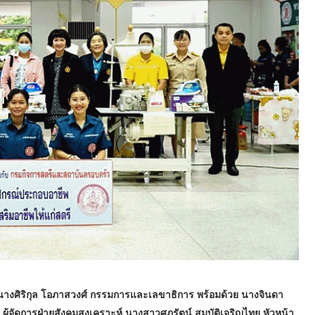
ำโดย นางศิริกุล โอภาสวงศ์ กรรมการและเลขาธิการ พร้อมด้วย นางจินดา
้จัดการฝ่ายสังคมสงเคราะห์ นางสาวศุภรัตน์ สมบัติเจริญไทย หัวหน้า