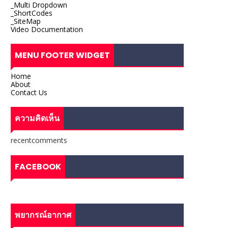
_Multi Dropdown
_ShortCodes
_SiteMap
Video Documentation
MENU FOOTER WIDGET
Home
About
Contact Us
ความคิดเห็น
recentcomments
FACEBOOK
พยากรณ์อากาศ