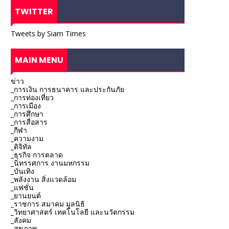
TWITTER
Tweets by Siam Times
MAIN MENU
ข่าว
_การเงิน การธนาคาร และประกันภัย
_การท่องเที่ยว
_การเมือง
_การศึกษา
_การสื่อสาร
_กีฬา
_ความงาม
_ดิจิทัล
_ธุรกิจ การตลาด
_นิทรรศการ งานมหกรรม
_บันเทิง
_พลังงาน สิ่งแวดล้อม
_แฟชั่น
_ยานยนต์
_ราชการ สมาคม มูลนิธิ
_วิทยาศาสตร์ เทคโนโลยี และนวัตกรรม
_สังคม
_สุขภาพ