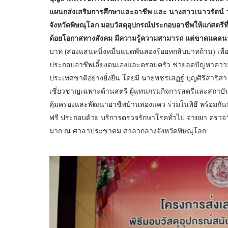
แผนกส่งเสริมการศึกษาและอาชีพ และ นางสาวเนาวรัตน์ วร
จังหวัดพิษณุโลก มอบวัสดุอุปกรณ์ประกอบอาชีพให้แก่สตรีที่
ด้อยโอกาสทางสังคม มีความรู้ความสามารถ แต่ขาดแคลน
บาท (สองแสนหนึ่งหมื่นแปดพันสองร้อยหกสิบบาทถ้วน) เพื่อส
ประกอบอาชีพเลี้ยงตนเองและครอบครัว ช่วยลดปัญหาความเ
ประเทศชาติอย่างยั่งยืน โดยมี นายพชรเสฏฐ์ บุญศิริสาริศา ร
เชี่ยวชาญเฉพาะด้านสตรี ผู้แทนกรมกิจการสตรีและสถาบั
คุ้มครองและพัฒนาอาชีพบ้านสองแคว ร่วมในพิธี พร้อมกันนี้ 
ฟรี ประกอบด้วย บริการตรวจรักษาโรคทั่วไป จ่ายยา ตรว
มาก ณ ศาลาประชาคม ศาลากลางจังหวัดพิษณุโลก