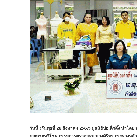
วันนี้ (วันพุธที่ 28 สิงหาคม 2567) มูลนิธิป่อเต็กตึ๊ง น
บุญลาภทวีโชค กรรมการตรวจสอบ นางศิริพร กระจ่างหล้า ผู