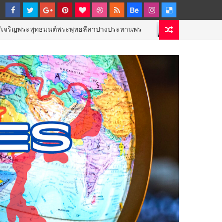
ธมนต์พระพุทธลีลาปางประทานพร
ททท. เดิน
GOVERNMENT & NPO