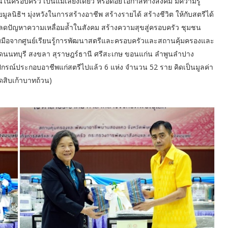
นในครอบครัว เป็นแม่เลี้ยงเดี่ยว หรือด้อยโอกาสทางสังคม มีความรู้
ธิฯ มุ่งหวังในการสร้างอาชีพ สร้างรายได้ สร้างชีวิต ให้กับสตรีได้
ลดปัญหาความเหลื่อมล้ำในสังคม สร้างความสุขสู่ครอบครัว ชุมชน
วมมือจากศูนย์เรียนรู้การพัฒนาสตรีและครอบครัวและสถานคุ้มครองและ
ัดนนทบุรี สงขลา สุราษฎร์ธานี ศรีสะเกษ ขอนแก่น ลำพูนลำปาง
ุปกรณ์ประกอบอาชีพแก่สตรีไปแล้ว 6 แห่ง จำนวน 52 ราย คิดเป็นมูลค่า
็ดสิบเก้าบาทถ้วน)