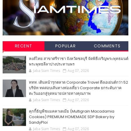
RECENT
POPULAR
COMMENTS
หงส์ไทย สาขาศรีราชา จังหวัดชลบุรี จัดพิธีเจริญพระพุทธมนต์
พระพุทธลีลาปางประทานพร
Jaba Siam Times
Aug 07, 2026
ททท. เดินหน้ารุกตลาด Corporate Travel ดึงเอเย่นต์กว่า 52
บริษัท ทดสอบเส้นทางท่องเที่ยว Corporate ยกระดับภาค
ตะวันออกสู่จุดหมายปลายทางคุณภาพ
Jaba Siam Times
Aug 07, 2026
คุกกี้ธัญพืชแมคคาเดเมีย (Multigrain Macadamia
Cookies) PREMIUM HOMEMADE SDP Bakery by
SandyPloi
Jaba Siam Times
Aug 07, 2026