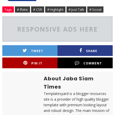
Tags
# สังคม
# CSR
# Highlight
# Just Talk
# Social
RESPONSIVE ADS HERE
TWEET
SHARE
PIN IT
COMMENT
About Jaba Siam
Times
Templatesyard is a blogger resources
site is a provider of high quality blogger
template with premium looking layout
and robust design. The main mission of