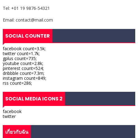
Tel: +01 19 9876-54321
Email: contact@mail.com
SOCIAL COUNTER
facebook count=3.5k;
twitter count=1.7k;
gplus count=735;
youtube count=2.8k;
pinterest count=524;
dribbble count=7.3m;
instagram count=849;
rss count=286;
SOCIAL MEDIA ICONS 2
facebook
twitter
เกี่ยวกับฉัน