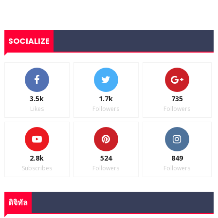
SOCIALIZE
3.5k
1.7k
735
Likes
Followers
Followers
2.8k
524
849
Subscribes
Followers
Followers
ดิจิทัล