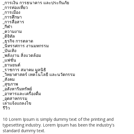
_การเงิน การธนาคาร และประกันภัย
_การท่องเที่ยว
_การเมือง
_การศึกษา
_การสื่อสาร
_กีฬา
_ความงาม
_ดิจิทัล
_ธุรกิจ การตลาด
_นิทรรศการ งานมหกรรม
_บันเทิง
_พลังงาน สิ่งแวดล้อม
_แฟชั่น
_ยานยนต์
_ราชการ สมาคม มูลนิธิ
_วิทยาศาสตร์ เทคโนโลยี และนวัตกรรม
_สังคม
_สุขภาพ
_อสังหาริมทรัพย์
_อาหารและเครื่องดื่ม
_อุตสาหกรรม
เล่าแจ้งแถลงไข
รีวิว
10 Lorem Ipsum is simply dummy text of the printing and
typesetting industry. Lorem Ipsum has been the industry's
standard dummy text.