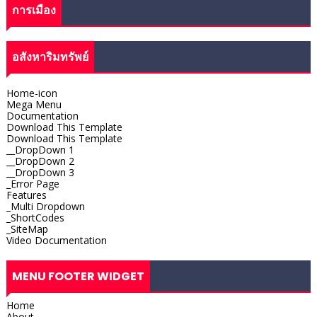
การเมือง
อสังหาริมทรัพย์
Home-icon
Mega Menu
Documentation
Download This Template
Download This Template
__DropDown 1
__DropDown 2
__DropDown 3
_Error Page
Features
_Multi Dropdown
_ShortCodes
_SiteMap
Video Documentation
MENU FOOTER WIDGET
Home
About