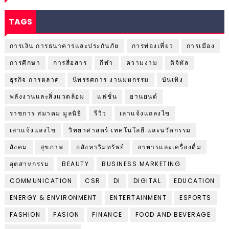
TAGS
การเงิน การธนาคารและประกันภัย
การท่องเที่ยว
การเมือง
การศึกษา
การสื่อสาร
กีฬา
ความงาม
ดิจิทัล
ธุรกิจ การตลาด
นิทรรศการ งานมหกรรม
บันเทิง
พลังงานและสิ่งแวดล้อม
แฟชั่น
ยานยนต์
ราชการ สมาคม มูลนิธิ
รีวิว
เล่าแจ้งแถลงไข
เล่าแจ้งแลงไข
วิทยาศาสตร์ เทคโนโลยี และนวัตกรรม
สังคม
สุขภาพ
อสังหาริมทรัพย์
อาหารและเครื่องดื่ม
อุตสาหกรรม
BEAUTY
BUSINESS MARKETING
COMMUNICATION
CSR
DI
DIGITAL
EDUCATION
ENERGY & ENVIRONMENT
ENTERTAINMENT
ESPORTS
FASHION
FASION
FINANCE
FOOD AND BEVERAGE