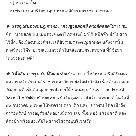
๘) หลวงพ่อโต
๙) พระบรมสารีริกธาตุบนพระเจดีย์บรมบรรพต ภูเขาทอง
❖ บรรจุแผ่นดวงบนภูเขาทอง “ดวงสูงตลอดปี ดวงดีตลอดไป”
เขียน
ชื่อ - นามสกุล บนแผ่นดวงชะตาโภคทรัพย์ ผูกไว้เหนือหัว นำไปฝาก
ไว้ที่สะดือเมืองบนองค์พระเจดีย์บรมบรรพต ภูเขาทอง หลังจากนั้น
ทางวัดจะได้รวบรวมแผ่นดวงนำไปหล่อเป็นพระพุทธรูป ที่มีชื่อว่า
"หลวงพ่อดวงดี"
❖ “เช็คอิน ถ่ายรูป รักษ์สิ่งแวดล้อม”
นอกจาก ไหว้พระ เสริมสิริมงคล
แล้ว ทางวัดสระเกศ ราชวรมหาวิหาร ยังได้คำนึงถึง เรื่องสิ่งแวดล้อม
จัดสถานที่ เช็คอิน จุดถ่ายรูป ภายใต้ Concept “ Save The Forest
Save The Wildlife” สอดคล้องกับวันคุ้มครองสัตว์ป่าแห่งชาติ ในวันที่
๒๖ ธันวาคม ๒๕๖๗ ให้ทุกครอบครัว เด็ก และ เยาวชน ได้คำนึงถึง
การอนุรักษ์ การอยู่ร่วมกันอย่างมีความสุข ทั้งมนุษย์ ธรรมชาติ และ
สัตว่ป่า พร้อมประดับไฟสว่างไสวรอบบริเวณวัด