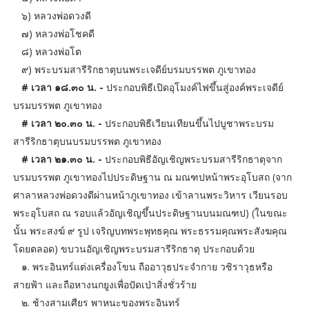
๖) หลวงพ่อดวงดี
๗) หลวงพ่อโชคดี
๘) หลวงพ่อโต
๙) พระบรมสารีริกธาตุบนพระเจดีย์บรมบรรพต ภูเขาทอง
# เวลา ๑๘.๓๐ น. -
ประกอบพิธีเปิดอุโมงค์ไฟขึ้นสู่องค์พระเจดีย์
บรมบรรพต ภูเขาทอง
# เวลา ๒๐.๓๐ น. -
ประกอบพิธีเวียนเทียนขึ้นไปบูชาพระบรม
สารีริกธาตุบนบรมบรรพต ภูเขาทอง
# เวลา ๒๑.๓๐ น. -
ประกอบพิธีอัญเชิญพระบรมสารีริกธาตุจาก
บรมบรรพต ภูเขาทองไปประดิษฐาน ณ มณฑปหน้าพระอุโบสถ (จาก
ศาลาหลวงพ่อดวงดีผ่านหน้าภูเขาทอง เข้าลานพระวิหาร เวียนรอบ
พระอุโบสถ ณ รอบแล้วอัญเชิญขึ้นประดิษฐานบนมณฑป) (ในขณะ
นั้น พระสงฆ์ ๙ รูป เจริญบทพระพุทธคุณ พระธรรมคุณพระสังฆคุณ
โดยตลอด) ขบวนอัญเชิญพระบรมสารีริกธาตุ ประกอบด้วย
๑. พระอินทร์แต่งเครื่องโขน ถืออาวุธประจำกาย วชิราวุธหรือ
สายฟ้า และถือหางนกยูงเพื่อปัดเป่าสิ่งชั่วร้าย
๒. ช้างสามเศียร พาหนะของพระอินทร์