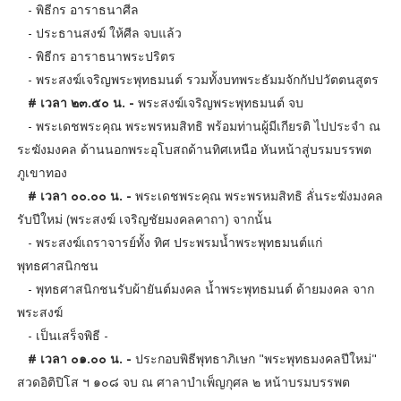
- พิธีกร อาราธนาศีล
- ประธานสงฆ์ ให้ศีล จบแล้ว
- พิธีกร อาราธนาพระปริตร
- พระสงฆ์เจริญพระพุทธมนต์ รวมทั้งบทพระธัมมจักกัปปวัตตนสูตร
# เวลา ๒๓.๕๐ น. -
พระสงฆ์เจริญพระพุทธมนต์ จบ
- พระเดชพระคุณ พระพรหมสิทธิ พร้อมท่านผู้มีเกียรติ ไปประจำ ณ
ระฆังมงคล ด้านนอกพระอุโบสถด้านทิศเหนือ หันหน้าสู่บรมบรรพต
ภูเขาทอง
# เวลา ๐๐.๐๐ น. -
พระเดชพระคุณ พระพรหมสิทธิ ลั่นระฆังมงคล
รับปีใหม่ (พระสงฆ์ เจริญชัยมงคลคาถา) จากนั้น
- พระสงฆ์เถราจารย์ทั้ง ทิศ ประพรมน้ำพระพุทธมนต์แก่
พุทธศาสนิกชน
- พุทธศาสนิกชนรับผ้ายันต์มงคล น้ำพระพุทธมนต์ ด้ายมงคล จาก
พระสงฆ์
- เป็นเสร็จพิธี -
# เวลา ๐๑.๐๐ น. -
ประกอบพิธีพุทธาภิเษก "พระพุทธมงคลปีใหม่"
สวดอิติปิโส ฯ ๑๐๘ จบ ณ ศาลาบำเพ็ญกุศล ๒ หน้าบรมบรรพต