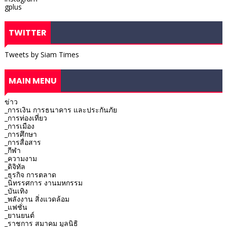
gplus
TWITTER
Tweets by Siam Times
MAIN MENU
ข่าว
_การเงิน การธนาคาร และประกันภัย
_การท่องเที่ยว
_การเมือง
_การศึกษา
_การสื่อสาร
_กีฬา
_ความงาม
_ดิจิทัล
_ธุรกิจ การตลาด
_นิทรรศการ งานมหกรรม
_บันเทิง
_พลังงาน สิ่งแวดล้อม
_แฟชั่น
_ยานยนต์
_ราชการ สมาคม มูลนิธิ