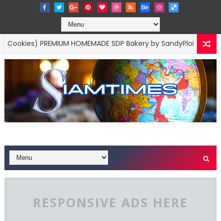
kies) PREMIUM HOMEMADE SDP Bakery by SandyPloi
BUSINESS MA
RESPONSIVE ADS HERE