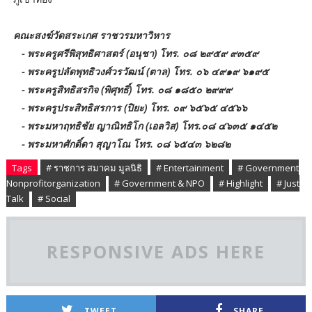
คณะสงฆ์วัดสระเกศ ราชวรมหาวิหาร
- พระครูศรีพิสุทธิศาสตร์ (อนุชา) โทร. ๐๘ ๒๙๕๙ ๙๓๕๙
- พระครูปลัดพุทธิวงศ์วรวัฒน์ (ตาล) โทร. ๐๖ ๔๙๑๙ ๖๑๙๕
- พระครูสิทธิสรกิจ (พิศุทธิ์) โทร. ๐๘ ๑๘๕๐ ๒๙๙๙
- พระครูประสิทธิสรการ (ปิยะ) โทร. ๐๙ ๖๕๖๕ ๔๕๖๖
- พระมหาฤทธิชัย ญาณิทธิโก (เอลวิส) โทร.๐๘ ๔๖๓๕ ๑๔๕๒
- พระมหาศักดิ์ดา สุญาโณ โทร. ๐๘ ๖๕๔๓ ๖๒๘๒
Tags
# ราชการ สมาคม มูลนิธิ
# Entertainment
# Government
Nonprofitorganization
# Government & NPO
# Highlight
# Just
Talk
# Social
RESPONSIVE ADS HERE
TWEET
SHARE