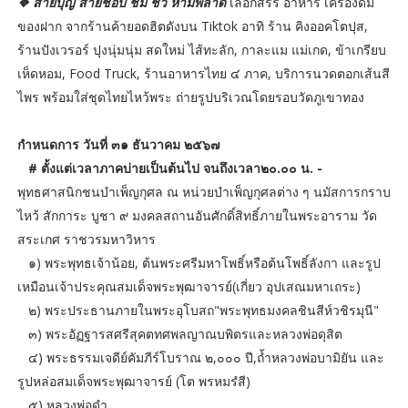
❖ สายบุญ สายช้อป ชิม ชิว ห้ามพลาด
เลือกสรร อาหาร เครื่องดื่ม
ของฝาก จากร้านค้ายอดฮิตดังบน Tiktok อาทิ ร้าน คิงออคโตปุส,
ร้านปังเวรอร์ ปุงนุ่มนุ่ม สดใหม่ ไส้ทะลัก, กาละแม แม่เกด, ข้าเกรียบ
เห็ดหอม, Food Truck, ร้านอาหารไทย ๔ ภาค, บริการนวดตอกเส้นสี
ไพร พร้อมใส่ชุดไทยไหว้พระ ถ่ายรูปบริเวณโดยรอบวัดภูเขาทอง
กำหนดการ วันที่ ๓๑ ธันวาคม ๒๕๖๗
# ตั้งแต่เวลาภาคบ่ายเป็นต้นไป จนถึงเวลา๒๐.๐๐ น. -
พุทธศาสนิกชนบำเพ็ญกุศล ณ หน่วยบำเพ็ญกุศลต่าง ๆ นมัสการกราบ
ไหว้ สักการะ บูชา ๙ มงคลสถานอันศักดิ์สิทธิ์ภายในพระอาราม วัด
สระเกศ ราชวรมหาวิหาร
๑) พระพุทธเจ้าน้อย, ต้นพระศรีมหาโพธิ์หรือต้นโพธิ์ลังกา และรูป
เหมือนเจ้าประคุณสมเด็จพระพุฒาจารย์(เกี่ยว อุปเสณมหาเถระ)
๒) พระประธานภายในพระอุโบสถ"พระพุทธมงคลชินสีห์วชิรมุนี"
๓) พระอัฏฐารสศรีสุคตทศพลญาณบพิตรและหลวงพ่อดุสิต
๔) พระธรรมเจดีย์คัมภีร์โบราณ ๒,๐๐๐ ปี,ถ้ำหลวงพ่อบามิยัน และ
รูปหล่อสมเด็จพระพุฒาจารย์ (โต พรหมรํสี)
๕) หลวงพ่อดำ