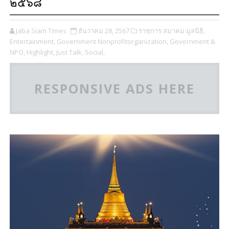
๒๕๖๘
Jaba Siam Times
ธันวาคม 28, 2567
ราชการ สมาคม มูลนิธิ,
Entertainment,
Government Nonprofitorganization,
Government &
NPO,
Highlight,
Just Talk,
Social,
RESPONSIVE ADS HERE