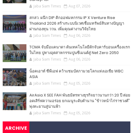
Jaba Siam Times
Aug 07, 2026
สกสว. ผนึก DIP คิกออฟมหกรรม IP X Venture Rise
Thailand 2026 สร้างระบบนิเวศเชื่อมทรัพย์สินทางปัญญา
ผ่านกองทุน ววน. เพิ่มคุณค่างานวิจัยไทย
Jaba Siam Times
Aug 06, 2026
TCMA จับมือแคนาดา ดันเทคโนโลยีดักจับคาร์บอนเครื่องแรก
ในไทย ปูทางอุตสาหกรรมปูนซีเมนต์สู่ Net Zero 2050
Jaba Siam Times
Aug 06, 2026
น็อคเอาท์ ซีพีเอฟ คว้าแชมป์สภามวยโลกแห่งเอเชีย WBC
ASIA
Jaba Siam Times
Aug 05, 2026
AirAsia X SEE FAH พันธมิตรทางธุรกิจยาวนานกว่า 20 ปี ต่อย
อดเสิร์ฟความอร่อย ยกเมนูระดับตำนาน "ข้าวหน้าไก่ราชวงศ์"
พุ่งทะยานสู่น่านฟ้า
Jaba Siam Times
Aug 05, 2026
ARCHIVE