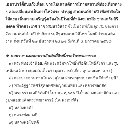
เฮฮาปาร์ตี้กับแก๊งเพื่อน ชวนไปเคานต์ดาวน์ตามสถานที่ท่องเที่ยวต่าง
ๆ ลองเปลี่ยนมาเป็นการไหว้พระ-ทำบุญ สวดมนต์ข้ามปี เพื่อทำจิตใจ
ให้สงบ เพิ่มความเจริญรุ่งเรืองในปีใหม่ที่กำลังจะมาถึง ชวนเสริมสิริ
มงคล ที่วัดสระเกศ ราชวรมหาวิหาร
ซึ่งเป็นวัดที่เป็นจุดเริ่มของการ
จัดสวดมนต์ข้ามปี กับกิจกรรมดีๆตามแบบวิถีไทย โดยมีกำหนดจัด
งาน ตั้งแต่วันที่ ๒๗ ธันวาคม ๒๕๖๗ ถึงวันที่ ๕ มกราคม ๒๕๖๘
❖ ขอพร ๙ มงคลสถานอันศักดิ์สิทธิ์ภายในพระอาราม
๑) พระพุทธเจ้าน้อย, ต้นพระศรีมหาโพธิ์หรือต้นโพธิ์ลังกา และรูป
เหมือนเจ้าประคุณสมเด็จพระพุฒาจารย์(เกี่ยว อุปเสณมหาเถระ)
๒) พระประธานภายในพระอุโบสถ"พระพุทธมงคลชินสีห์วชิรมุนี"
๓) พระอัฏฐารสศรีสุคตทศพลญาณบพิตรและหลวงพ่อดุสิต
๔) พระธรรมเจดีย์คัมภีร์โบราณ ๒,๐๐๐ ปี,ถ้ำหลวงพ่อบามิยัน และ
รูปหล่อสมเด็จพระพุฒาจารย์ (โต พรหมรํสี)
๕) หลวงพ่อดำ
๖) หลวงพ่อดวงดี
๗) หลวงพ่อโชคดี