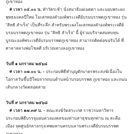
ภูเขาทอง
# เวลา ๐๔.๐๐ น.
ทำวัตรเช้า นั่งสมาธิแผ่เมตตา และมอบพระผง
พุทธมงคลปีใหม่ โมเสกทองคำองค์พระเจดีย์บรมบรรพตภูเขาทอง รุ่น
“สิทธิ สำเร็จ” เป็นที่ระลึก สำหรับพระผงโมเสกทองคำองค์พระเจดีย์
บรมบรรพตภูเขาทอง รุ่น “สิทธิ สำเร็จ” นี้ ผู้ร่วมบริจาคสมทบทุน
บูรณะองค์พระเจดีย์บรมบรรพตภูเขาทอง สามารถติดต่อขอรับได้ ที่
ศาลาหลวงพ่อโชคดี บริเวณทางลงภูเขาทอง
วันที่ ๑ มกราคม ๒๕๖๘
# เวลา ๐๗.๐๐ น. -
ประกอบพิธีทำบุญตักบาตรพระสงฆ์เนื่องใน
โอกาสวันขึ้นปีใหม่จากถนนด้านหน้าบรมบรรพต ภูเขาทอง และถนน
เส้นกลางวัดตลอดสาย
วันที่ ๙ มกราคม ๒๕๖๘
# เวลา ๑๗.๓๙ น. -
คณะสงฆ์วัดสระเกศ ราชวรมหาวิหาร
ประกอบพิธีบรรจุแผ่นดวงมงคลของท่านสาธุชนทุกท่าน ณ สะดือ
เมือง จุดศูนย์กลางกรุงเทพมหานครบนลานพระเจดีย์บรมบรรพต
ภูเขาทอง