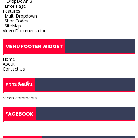
__DropDown 3
_Error Page
Features
_Multi Dropdown
_ShortCodes
_SiteMap
Video Documentation
MENU FOOTER WIDGET
Home
About
Contact Us
ความคิดเห็น
recentcomments
FACEBOOK