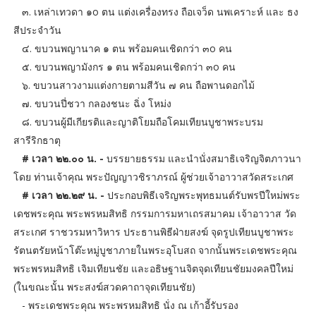
๓. เหล่าเทวดา ๑o ตน แต่งเครื่องทรง ถือเจว็ด นพเคราะห์ และ ธง
สีประจำวัน
๔. ขบวนพญานาค ๑ ตน พร้อมคนเชิดกว่า ๓o คน
๕. ขบวนพญามังกร ๑ ตน พร้อมคนเชิดกว่า ๓o คน
๖. ขบวนสาวงามแต่งกายตามสีวัน ๗ คน ถือพานดอกไม้
๗. ขบวนปี่ชวา กลองชนะ ฉิ่ง โหม่ง
๘. ขบวนผู้มีเกียรติและญาติโยมถือโคมเทียนบูชาพระบรม
สารีริกธาตุ
# เวลา ๒๒.๐๐ น. -
บรรยายธรรม และนำนั่งสมาธิเจริญจิตภาวนา
โดย ท่านเจ้าคุณ พระปัญญาวชิราภรณ์ ผู้ช่วยเจ้าอาวาสวัดสระเกศ
# เวลา ๒๒.๒๙ น. -
ประกอบพิธีเจริญพระพุทธมนต์รับพรปีใหม่พระ
เดชพระคุณ พระพรหมสิทธิ กรรมการมหาเถรสมาคม เจ้าอาวาส วัด
สระเกศ ราชวรมหาวิหาร ประธานพิธีฝ่ายสงฆ์ จุดรูปเทียนบูชาพระ
รัตนตรัยหน้าโต๊ะหมู่บูชาภายในพระอุโบสถ จากนั้นพระเดชพระคุณ
พระพรหมสิทธิ เจิมเทียนชัย และอธิษฐานจิตจุดเทียนชัยมงคลปีใหม่
(ในขณะนั้น พระสงฆ์สวดคาถาจุดเทียนชัย)
- พระเดชพระคุณ พระพรหมสิทธิ นั่ง ณ เก้าอี้รับรอง