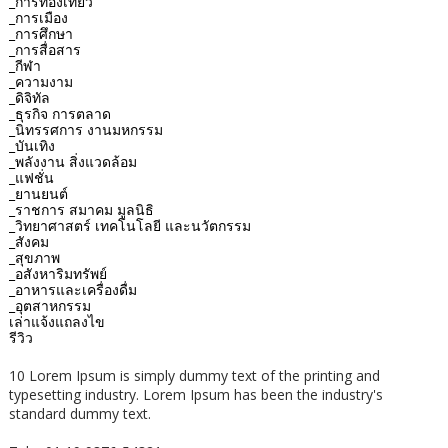
_การท่องเที่ยว
_การเมือง
_การศึกษา
_การสื่อสาร
_กีฬา
_ความงาม
_ดิจิทัล
_ธุรกิจ การตลาด
_นิทรรศการ งานมหกรรม
_บันเทิง
_พลังงาน สิ่งแวดล้อม
_แฟชั่น
_ยานยนต์
_ราชการ สมาคม มูลนิธิ
_วิทยาศาสตร์ เทคโนโลยี และนวัตกรรม
_สังคม
_สุขภาพ
_อสังหาริมทรัพย์
_อาหารและเครื่องดื่ม
_อุตสาหกรรม
เล่าแจ้งแถลงไข
รีวิว
10 Lorem Ipsum is simply dummy text of the printing and
typesetting industry. Lorem Ipsum has been the industry's
standard dummy text.