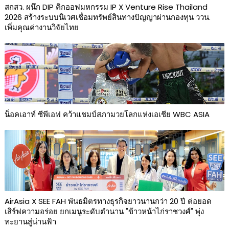
สกสว. ผนึก DIP คิกออฟมหกรรม IP X Venture Rise Thailand
2026 สร้างระบบนิเวศเชื่อมทรัพย์สินทางปัญญาผ่านกองทุน ววน.
เพิ่มคุณค่างานวิจัยไทย
น็อคเอาท์ ซีพีเอฟ คว้าแชมป์สภามวยโลกแห่งเอเชีย WBC ASIA
AirAsia X SEE FAH พันธมิตรทางธุรกิจยาวนานกว่า 20 ปี ต่อยอด
เสิร์ฟความอร่อย ยกเมนูระดับตำนาน "ข้าวหน้าไก่ราชวงศ์" พุ่ง
ทะยานสู่น่านฟ้า