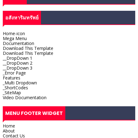
อสังหาริมทรัพย์
Home-icon
Mega Menu
Documentation
Download This Template
Download This Template
__DropDown 1
__DropDown 2
__DropDown 3
_Error Page
Features
_Multi Dropdown
_ShortCodes
_SiteMap
Video Documentation
MENU FOOTER WIDGET
Home
About
Contact Us