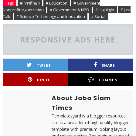
Tags
# การศึกษา
# Education
# Government
Nonprofitorganization
# Government & NPO
# Highlight
# Just
Talk
# Science Technology and Innovation
# Social
RESPONSIVE ADS HERE
TWEET
SHARE
PIN IT
COMMENT
About Jaba Siam
Times
Templatesyard is a blogger resources
site is a provider of high quality blogger
template with premium looking layout
and robust design. The main mission of