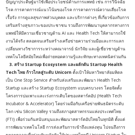
ปัญญาประดิษฐ์มาใช้เพื่อประโยชน์ด้านการแพทย์ เช่น การวินิจฉัย
โรค การคาดการณ์แนวโน้มของโรค การคาดการณ์ความเสี่ยงโรค
เรื้อรัง การดูแลสุขภาพส่วนบุคคล และบริการต่างๆ ที่เกี่ยวข้องกับการ
เสริมสร้างสุขภาวะของประชาชน รวมถึงการพัฒนาบุคลากรทางการ
แพทย์ให้มีความเชี่ยวชาญด้าน AI และ Health Tech ให้สามารถใช้
งานได้จริง ตลอดจนเสริมสร้างเครือข่ายความร่วมมือและการแลก
เปลี่ยนทางวิชาการระหว่างคณาจารย์ นักวิจัย และผู้เชี่ยวชาญด้าน
เทคโนโลยีสมัยใหม่เพื่อถ่ายทอดความรู้และทักษะทางเทคนิคร่วมกัน
3. สร้าง Startup Ecosystem และผลักดัน Startup Health
Tech ไทย ก้าวไกลสู่ระดับ Unicorn
ตั้งเป้าให้มหาวิทยาลัยมหิดล
เป็น One Stop Service สำหรับส่งเสริมและพัฒนา Health Tech
Startup และสร้าง Startup Ecosystem แบบครบวงจร โดยจัดตั้ง
โครงการบ่มเพาะและเร่งการเติบโตของสตาร์ตอัป (Health Tech
Incubator & Accelerator) โดยร่วมมือกับเครือข่ายพันธมิตรระดับ
โลก เช่น Silicon Valley รวมถึงสภาอุตสาหกรรมแห่งประเทศไทย
(FTI) เพื่อร่วมกันสนับสนุนและพัฒนาสตาร์ตอัปไทยในทุกมิติ ตั้งแต่
การพัฒนาเทคโนโลยี การส่งเสริมการเข้าถึงแหล่งทุน ไปจนถึงการ
ขยายตลาดเพื่อร่วมกันผลักดันให้ประเทศไทยมี Unicorn Startup ใน