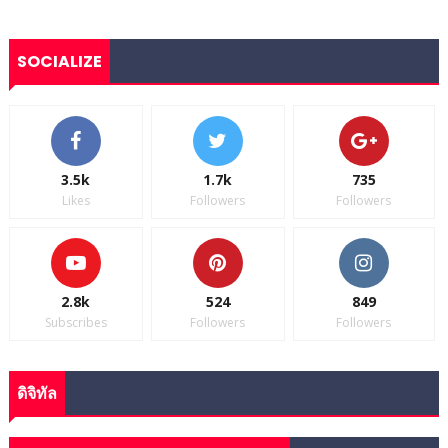
SOCIALIZE
3.5k
1.7k
735
Likes
Followers
Followers
2.8k
524
849
Subscribes
Followers
Followers
ดิจิทัล