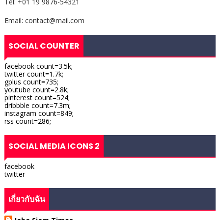
Tel: +01 19 9876-54321
Email: contact@mail.com
SOCIAL COUNTER
facebook count=3.5k;
twitter count=1.7k;
gplus count=735;
youtube count=2.8k;
pinterest count=524;
dribbble count=7.3m;
instagram count=849;
rss count=286;
SOCIAL MEDIA ICONS 2
facebook
twitter
เกี่ยวกับฉัน