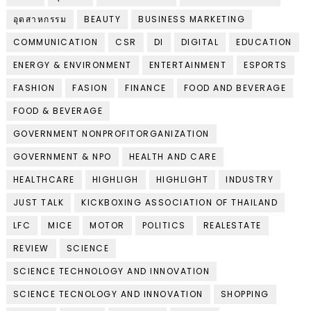
อุตสาหกรรม
BEAUTY
BUSINESS MARKETING
COMMUNICATION
CSR
DI
DIGITAL
EDUCATION
ENERGY & ENVIRONMENT
ENTERTAINMENT
ESPORTS
FASHION
FASION
FINANCE
FOOD AND BEVERAGE
FOOD & BEVERAGE
GOVERNMENT NONPROFITORGANIZATION
GOVERNMENT & NPO
HEALTH AND CARE
HEALTHCARE
HIGHLIGH
HIGHLIGHT
INDUSTRY
JUST TALK
KICKBOXING ASSOCIATION OF THAILAND
LFC
MICE
MOTOR
POLITICS
REALESTATE
REVIEW
SCIENCE
SCIENCE TECHNOLOGY AND INNOVATION
SCIENCE TECNOLOGY AND INNOVATION
SHOPPING