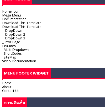
Home-icon
Mega Menu
Documentation
Download This Template
Download This Template
__DropDown 1
__DropDown 2
__DropDown 3
_Error Page
Features
_Multi Dropdown
_ShortCodes
_SiteMap
Video Documentation
MENU FOOTER WIDGET
Home
About
Contact Us
ความคิดเห็น