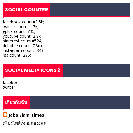
SOCIAL COUNTER
facebook count=3.5k;
twitter count=1.7k;
gplus count=735;
youtube count=2.8k;
pinterest count=524;
dribbble count=7.3m;
instagram count=849;
rss count=286;
SOCIAL MEDIA ICONS 2
facebook
twitter
เกี่ยวกับฉัน
Jaba Siam Times
ดูโปรไฟล์ทั้งหมดของฉัน