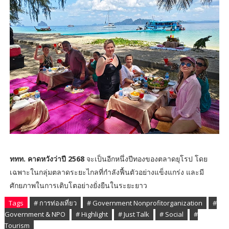
ททท. คาดหวังว่าปี 2568
จะเป็นอีกหนึ่งปีทองของตลาดยุโรป โดย
เฉพาะในกลุ่มตลาดระยะไกลที่กำลังฟื้นตัวอย่างแข็งแกร่ง และมี
ศักยภาพในการเติบโตอย่างยั่งยืนในระยะยาว
Tags
# การท่องเที่ยว
# Government Nonprofitorganization
#
Government & NPO
# Highlight
# Just Talk
# Social
#
Tourism