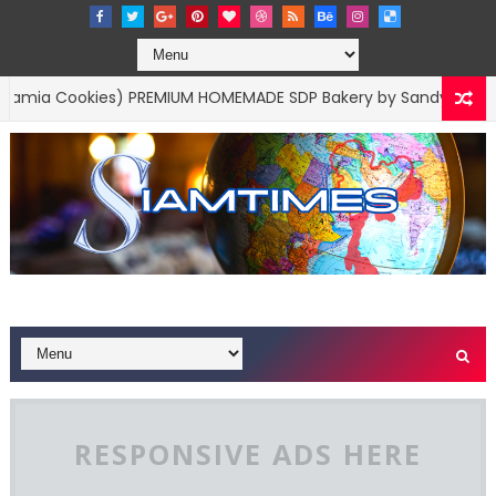
Cookies) PREMIUM HOMEMADE SDP Bakery by SandyPloi
BUSINES
RESPONSIVE ADS HERE