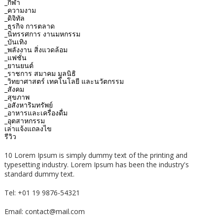
_กีฬา
_ความงาม
_ดิจิทัล
_ธุรกิจ การตลาด
_นิทรรศการ งานมหกรรม
_บันเทิง
_พลังงาน สิ่งแวดล้อม
_แฟชั่น
_ยานยนต์
_ราชการ สมาคม มูลนิธิ
_วิทยาศาสตร์ เทคโนโลยี และนวัตกรรม
_สังคม
_สุขภาพ
_อสังหาริมทรัพย์
_อาหารและเครื่องดื่ม
_อุตสาหกรรม
เล่าแจ้งแถลงไข
รีวิว
10 Lorem Ipsum is simply dummy text of the printing and
typesetting industry. Lorem Ipsum has been the industry's
standard dummy text.
Tel: +01 19 9876-54321
Email: contact@mail.com