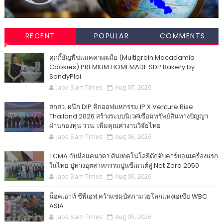
RECENT
POPULAR
COMMENTS
คุกกี้ธัญพืชแมคคาเดเมีย (Multigrain Macadamia
Cookies) PREMIUM HOMEMADE SDP Bakery by
SandyPloi
Jaba Siam Times
Aug 07, 2026
สกสว. ผนึก DIP คิกออฟมหกรรม IP X Venture Rise
Thailand 2026 สร้างระบบนิเวศเชื่อมทรัพย์สินทางปัญญา
ผ่านกองทุน ววน. เพิ่มคุณค่างานวิจัยไทย
Jaba Siam Times
Aug 06, 2026
TCMA จับมือแคนาดา ดันเทคโนโลยีดักจับคาร์บอนเครื่องแรก
ในไทย ปูทางอุตสาหกรรมปูนซีเมนต์สู่ Net Zero 2050
Jaba Siam Times
Aug 06, 2026
น็อคเอาท์ ซีพีเอฟ คว้าแชมป์สภามวยโลกแห่งเอเชีย WBC
ASIA
Jaba Siam Times
Aug 05, 2026