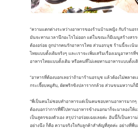
“ความแตกต่างระหว่างอาหารของร้านบ้านหญิง กับร้านอรนุ
มันจะทานเวลานึกอะไรไม่ออก แต่ในขณะก็มีเมนูสร้างสรรค์
ต้องอร่อย ถูกปากคนรักอาหารไทย ส่วนอรนุช ร้านนี้จะเน้น
ไทยแบบดั้งเดิมจริงๆ และเราจะเพิ่มเสริมเรื่องเมนูอาหารท
อาหารไทยแบบดั้งเดิม หรือคนที่ไม่เคยทานอาหารแบบดั้ง
“อาหารที่ต้องบอกเลยว่าถ้ามาร้านอรนุช แล้วต้องไม่พลาดเลย 
กระเจี๊ยบหมูสับ, ผัดพริกขิงปลารากกล้วย ส่วนขนมหวานก็
“พี่เป็นคนไม่ชอบทำอาหารแต่เป็นคนชอบทานอาหารมากๆ จนท
ต้องบอกว่าการที่พี่ไปทานอาหารข้างนอกมาก็จะมาลองให้แม่คร
เป็นสูตรของตัวเอง สรุปว่าอร่อยเฉยเลยค่ะ อันนี้ก็เป็นความโ
อย่างนึง ก็คือ ความจริงใจกับลูกค้าสำคัญที่สุดค่ะ อย่างที่