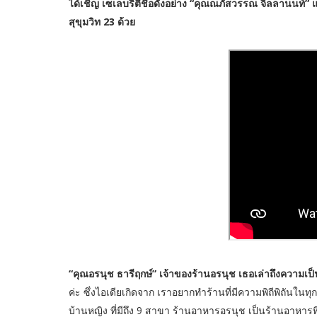
ได้เชิญ เซเลบริตี้ชื่อดังอย่าง “คุณณภัสวรรณ จิลลานนท์”
สุขุมวิท 23 ด้วย
“คุณอรนุช ธารีฤกษ์” เจ้าของร้านอรนุช เธอเล่าถึงความเ
ค่ะ ซึ่งไอเดียเกิดจาก เราอยากทำร้านที่มีความพิถีพิถันในทุ
บ้านหญิง ที่มีถึง 9 สาขา ร้านอาหารอรนุช เป็นร้านอาหารที่