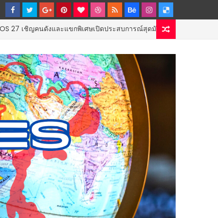
ญคนดังและแขกพิเศษเปิดประสบการณ์สุดมันส์ “THE CODECHAOS EXPERI