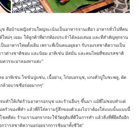
ช คือบ้านหญิงส่วนใหญ่จะเน้นเป็นอาหารจานเดียว อาหารทั่วไปที่คน
ใหม่ๆ เยอะ ให้ลูกค้าที่ฝากท้องประจำได้ลองเสมอ และที่สำคัญทุกจาน
เป็นอาหารไทยดั้งเดิม เพราะพี่เป็นคนอยุธยา รับรองรสชาติความเป็น
ี่ชาวต่างชาติชอบ และนิยม อาทิเช่น มัสมั่น และคนไทยที่ชอบรสชาติ
เดิมควรจะมาลองทานค่ะ”
อาทิเช่น ไข่ข้นปูแซ่บ, เนื้อย่าง, ไก่อบอรนุช, แกงคั่วปูใบชะพลู, ผัด
มีกล้วยบวชชีอร่อยมากๆ”
ำให้เกิดร้านอาหารอรนุช และร้านอื่นๆ ขึ้นมา แม้พี่ไม่ชอบทำแต่
ัวของพี่ทำ แล้วพี่ก็ใส่ความรู้สึกของตัวเองไปว่าต้องใส่แบบนั้นแบบนี้
ชคดีค่ะ ร้านเรานอกจากจะใช้วัตถุดิบที่ดีในการทำ แล้วสิ่งที่พี่ยึดถืออีก
พี่บอกว่ารสชาติความอร่อยจากการชิมมาทั้งชีวิต”