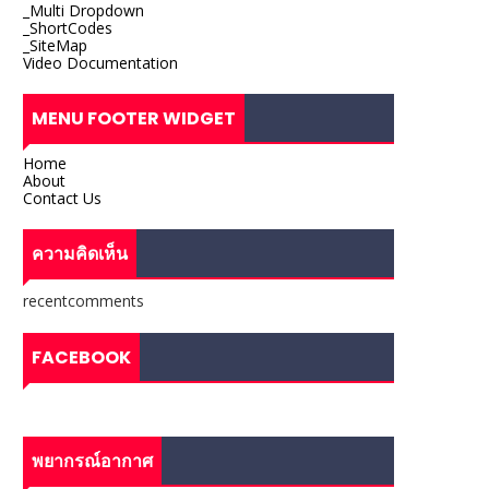
_Multi Dropdown
_ShortCodes
_SiteMap
Video Documentation
MENU FOOTER WIDGET
Home
About
Contact Us
ความคิดเห็น
recentcomments
FACEBOOK
พยากรณ์อากาศ