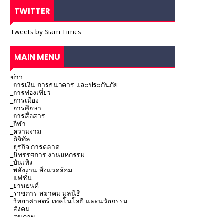
TWITTER
Tweets by Siam Times
MAIN MENU
ข่าว
_การเงิน การธนาคาร และประกันภัย
_การท่องเที่ยว
_การเมือง
_การศึกษา
_การสื่อสาร
_กีฬา
_ความงาม
_ดิจิทัล
_ธุรกิจ การตลาด
_นิทรรศการ งานมหกรรม
_บันเทิง
_พลังงาน สิ่งแวดล้อม
_แฟชั่น
_ยานยนต์
_ราชการ สมาคม มูลนิธิ
_วิทยาศาสตร์ เทคโนโลยี และนวัตกรรม
_สังคม
_สุขภาพ