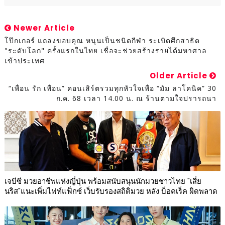
Newer Article
โป๊กเกอร์ แถลงขอบคุณ หนุนเป็นชนิดกีฬา ระเบิดศึกสาธิต
"ระดับโลก" ครั้งแรกในไทย เชื่อจะช่วยสร้างรายได้มหาศาล
เข้าประเทศ
Older Article
“เพื่อน รัก เพื่อน” คอนเสิร์ตรวมทุกหัวใจเพื่อ “มัม ลาโคนิค” 30
ก.ค. 68 เวลา 14.00 น. ณ ร้านตามใจปรารถนา
เจบีซี มวยอาชีพแห่งญี่ปุ่น พร้อมสนับสนุนนักมวยชาวไทย "เสี่ย
นริส"แนะเพิ่มไฟท์แฟ็กซ์ เว็บรับรองสถิติมวย หลัง บ็อคเร็ค ผิดพลาด