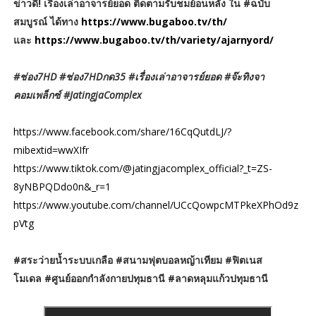
ข่าวดี! เรื่องเล่าอาจารย์ยอด ติดตามรับชมย้อนหลัง ใน #ฉบับ
สมบูรณ์ ได้ทาง
https://www.bugaboo.tv/th/
และ
https://www.bugaboo.tv/th/variety/ajarnyord/
#ช่อง7HD #ช่อง7HDกด35 #เรื่องเล่าอาจารย์ยอด #จ๊ะทิงจา
คอมเพล็กซ์ #JatingjaComplex
https://www.facebook.com/share/16CqQutdLJ/?
mibextid=wwXIfr
https://www.tiktok.com/@jatingjacomplex_official?_t=ZS-
8yNBPQDdo0n&_r=1
https://www.youtube.com/channel/UCcQowpcMTPkeXPhOd9z
pVtg
#สระว่ายน้ำระบบเกลือ #สนามฟุตบอลหญ้าเทียม #ฟิตเนส
โมเดล #ศูนย์ออกกำลังกายปทุมธานี #ลาดหลุมแก้วปทุมธานี