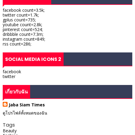
facebook count=3.5k;
twitter count=1.7k;
gplus count=735;
youtube count=2.8k;
pinterest count=524;
dribbble count=7.3m;
instagram count=849;
rss count=286;
SOCIAL MEDIA ICONS 2
facebook
twitter
เกี่ยวกับฉัน
Jaba Siam Times
ดูโปรไฟล์ทั้งหมดของฉัน
Tags
Beauty