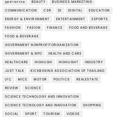
อุตสาหกรรม
BEAUTY
BUSINESS MARKETING
COMMUNICATION
CSR
DI
DIGITAL
EDUCATION
ENERGY & ENVIRONMENT
ENTERTAINMENT
ESPORTS
FASHION
FASION
FINANCE
FOOD AND BEVERAGE
FOOD & BEVERAGE
GOVERNMENT NONPROFITORGANIZATION
GOVERNMENT & NPO
HEALTH AND CARE
HEALTHCARE
HIGHLIGH
HIGHLIGHT
INDUSTRY
JUST TALK
KICKBOXING ASSOCIATION OF THAILAND
LFC
MICE
MOTOR
POLITICS
REALESTATE
REVIEW
SCIENCE
SCIENCE TECHNOLOGY AND INNOVATION
SCIENCE TECNOLOGY AND INNOVATION
SHOPPING
SOCIAL
SPORT
TOURISM
VIDEOS