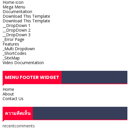
Home-icon
Mega Menu
Documentation
Download This Template
Download This Template
__DropDown 1
__DropDown 2
__DropDown 3
_Error Page
Features
_Multi Dropdown
_ShortCodes
_SiteMap
Video Documentation
MENU FOOTER WIDGET
Home
About
Contact Us
ความคิดเห็น
recentcomments