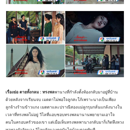
เรื่องย่อ ตายทั้งกลม : ทรงพล
พานางที่กำลังตั้งท้องกลับมาอยู่ที่บ้าน
ด้วยหลังจากเรียนจบ เมตตาไม่พอใจลูกสะใภ้เพราะนางเป็นเพียง
ลูกจ้างร้านข้าวแกง เมตตาและปราณีสองแม่ลูกรุมกลั่นแกล้งนางใน
เวลาที่ทรงพลไม่อยู่ วิไลที่แอบชอบทรงพลมานานพยายามเอาใจ
คนในครอบครัวของเขา แต่เมื่อเห็นทรงพลพานางกลับมาก็เกิดหึงหวง
หาทางกำจัดนาง วิไลผลักนางตกบันไดบ้านตายทันที