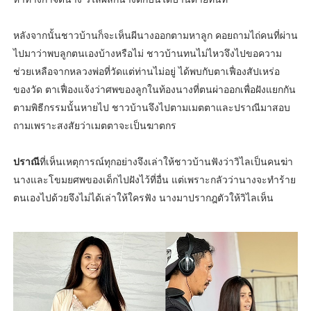
หลังจากนั้นชาวบ้านก็จะเห็นผีนางออกตามหาลูก คอยถามไถ่คนที่ผ่าน
ไปมาว่าพบลูกตนเองบ้างหรือไม่ ชาวบ้านทนไม่ไหวจึงไปขอความ
ช่วยเหลือจากหลวงพ่อที่วัดแต่ท่านไม่อยู่ ได้พบกับตาเฟื่องสัปเหร่อ
ของวัด ตาเฟื่องแจ้งว่าศพของลูกในท้องนางที่ตนผ่าออกเพื่อฝังแยกกัน
ตามพิธีกรรมนั้นหายไป ชาวบ้านจึงไปตามเมตตาและปราณีมาสอบ
ถามเพราะสงสัยว่าเมตตาจะเป็นฆาตกร
ปราณี
ที่เห็นเหตุการณ์ทุกอย่างจึงเล่าให้ชาวบ้านฟังว่าวิไลเป็นคนฆ่า
นางและโขมยศพของเด็กไปฝังไว้ที่อื่น แต่เพราะกลัวว่านางจะทำร้าย
ตนเองไปด้วยจึงไม่ได้เล่าให้ใครฟัง นางมาปรากฎตัวให้วิไลเห็น