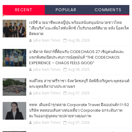
RECENT
POPULAR
COMMENTS
เจบีซี มวยอาชีพแห่งญี่ปุ่น พร้อมสนับสนุนนักมวยชาวไทย
"เสี่ยนริส"แนะเพิ่มไฟท์แฟ็กซ์ เว็บรับรองสถิติมวย หลัง บ็อคเร็ค
ผิดพลาด
Jaba Siam Times
Aug 08, 2026
อาดิดาส จัดปาร์ตี้ต้อนรับ CODECHAOS 27 เชิญคนดังและ
แขกพิเศษเปิดประสบการณ์สุดมันส์ “THE CODECHAOS
EXPERIENCE – CHAOS FEELS GOOD”
Jaba Siam Times
Aug 08, 2026
หงส์ไทย สาขาศรีราชา จังหวัดชลบุรี จัดพิธีเจริญพระพุทธมนต์
พระพุทธลีลาปางประทานพร
Jaba Siam Times
Aug 07, 2026
ททท. เดินหน้ารุกตลาด Corporate Travel ดึงเอเย่นต์กว่า 52
บริษัท ทดสอบเส้นทางท่องเที่ยว Corporate ยกระดับภาค
ตะวันออกสู่จุดหมายปลายทางคุณภาพ
Jaba Siam Times
Aug 07, 2026