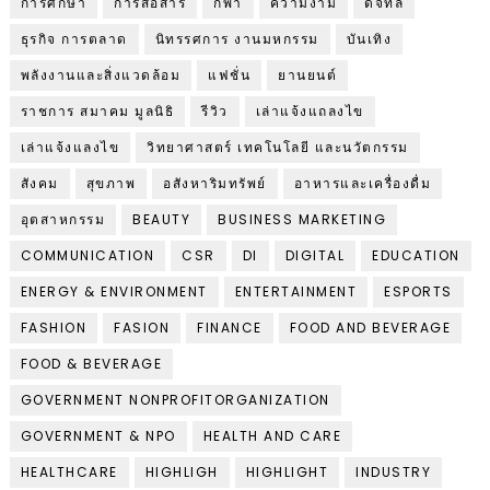
การศึกษา
การสื่อสาร
กีฬา
ความงาม
ดิจิทัล
ธุรกิจ การตลาด
นิทรรศการ งานมหกรรม
บันเทิง
พลังงานและสิ่งแวดล้อม
แฟชั่น
ยานยนต์
ราชการ สมาคม มูลนิธิ
รีวิว
เล่าแจ้งแถลงไข
เล่าแจ้งแลงไข
วิทยาศาสตร์ เทคโนโลยี และนวัตกรรม
สังคม
สุขภาพ
อสังหาริมทรัพย์
อาหารและเครื่องดื่ม
อุตสาหกรรม
BEAUTY
BUSINESS MARKETING
COMMUNICATION
CSR
DI
DIGITAL
EDUCATION
ENERGY & ENVIRONMENT
ENTERTAINMENT
ESPORTS
FASHION
FASION
FINANCE
FOOD AND BEVERAGE
FOOD & BEVERAGE
GOVERNMENT NONPROFITORGANIZATION
GOVERNMENT & NPO
HEALTH AND CARE
HEALTHCARE
HIGHLIGH
HIGHLIGHT
INDUSTRY