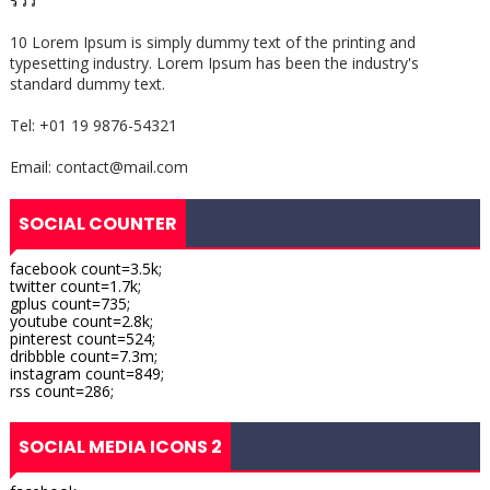
รีวิว
10 Lorem Ipsum is simply dummy text of the printing and
typesetting industry. Lorem Ipsum has been the industry's
standard dummy text.
Tel: +01 19 9876-54321
Email: contact@mail.com
SOCIAL COUNTER
facebook count=3.5k;
twitter count=1.7k;
gplus count=735;
youtube count=2.8k;
pinterest count=524;
dribbble count=7.3m;
instagram count=849;
rss count=286;
SOCIAL MEDIA ICONS 2