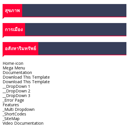
สุขภาพ
การเมือง
อสังหาริมทรัพย์
Home-icon
Mega Menu
Documentation
Download This Template
Download This Template
__DropDown 1
__DropDown 2
__DropDown 3
_Error Page
Features
_Multi Dropdown
_ShortCodes
_SiteMap
Video Documentation