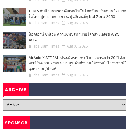
TCMA จับมือแคนาดา ดันเทคโนโลยีดักจับคาร์บอนเครื่องแรก
ในไทย ปูทางอุตสาหกรรมปูนซีเมนต์สู่ Net Zero 2050
Jaba Siam Times
Aug 06, 2026
น็อคเอาท์ ซีพีเอฟ คว้าแชมป์สภามวยโลกแห่งเอเชีย WBC
ASIA
Jaba Siam Times
Aug 05, 2026
AirAsia X SEE FAH พันธมิตรทางธุรกิจยาวนานกว่า 20 ปี ต่อย
อดเสิร์ฟความอร่อย ยกเมนูระดับตำนาน "ข้าวหน้าไก่ราชวงศ์"
พุ่งทะยานสู่น่านฟ้า
Jaba Siam Times
Aug 05, 2026
ARCHIVE
SPONSOR