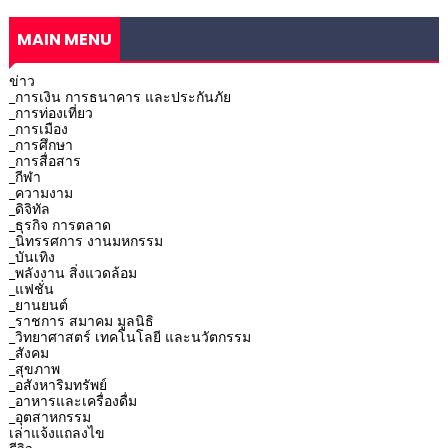
MAIN MENU
ข่าว
_การเงิน การธนาคาร และประกันภัย
_การท่องเที่ยว
_การเมือง
_การศึกษา
_การสื่อสาร
_กีฬา
_ความงาม
_ดิจิทัล
_ธุรกิจ การตลาด
_นิทรรศการ งานมหกรรม
_บันเทิง
_พลังงาน สิ่งแวดล้อม
_แฟชั่น
_ยานยนต์
_ราชการ สมาคม มูลนิธิ
_วิทยาศาสตร์ เทคโนโลยี และนวัตกรรม
_สังคม
_สุขภาพ
_อสังหาริมทรัพย์
_อาหารและเครื่องดื่ม
_อุตสาหกรรม
เล่าแจ้งแถลงไข