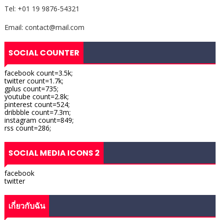
Tel: +01 19 9876-54321
Email: contact@mail.com
SOCIAL COUNTER
facebook count=3.5k;
twitter count=1.7k;
gplus count=735;
youtube count=2.8k;
pinterest count=524;
dribbble count=7.3m;
instagram count=849;
rss count=286;
SOCIAL MEDIA ICONS 2
facebook
twitter
เกี่ยวกับฉัน