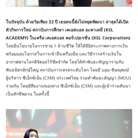
ในปัจจุบัน ด้วยวัยเพียง 32 ปี เธอคนนี้ยังไม่หยุดพัฒนา ล่าสุดได้เปิด
ตัวกิจการใหม่ สถาบันการศึกษา เคเอสแอล อะคาเดมี่ (KSL
ACADEMY) ในเครือ เคเอสแอล คอร์เปอเรชั่น (KSL Corporation)
โดยมีนโยบายในการช่วย 1 ล้านชีวิต ให้ได้มีอิสระภาพทางการเงิน
พร้อมมอบโอกาสในการเข้าถึงเครื่องมือ และวิธีการสร้างเงินใน
อากาศผ่านโลกดิจิตอลไร้ขีดจำกัด โดยได้ทำพันธะสัญญาร่วมกับ
พันธมิตรยักษ์ใหญ่ สถาบันการเทรดระดับโลก โดยมี บอม-ชิษณุพงษ์
ผู้บริหาร ซีเอ็กซ์เอ็ม (CXM) ประเทศไทย ร่วมทำพันธะสัญญา (MOU)
ร่วมกัน โดยมีทีมงานของทาง ซีเอ็กซ์เอ็ม (CXM) และผู้เข้าร่วมสัมนา
เป็นสักขีพยาน ในครั้งนี้