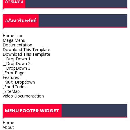
การเมือง
อสังหาริมทรัพย์
Home-icon
Mega Menu
Documentation
Download This Template
Download This Template
__DropDown 1
__DropDown 2
__DropDown 3
_Error Page
Features
_Multi Dropdown
_ShortCodes
_SiteMap
Video Documentation
MENU FOOTER WIDGET
Home
About