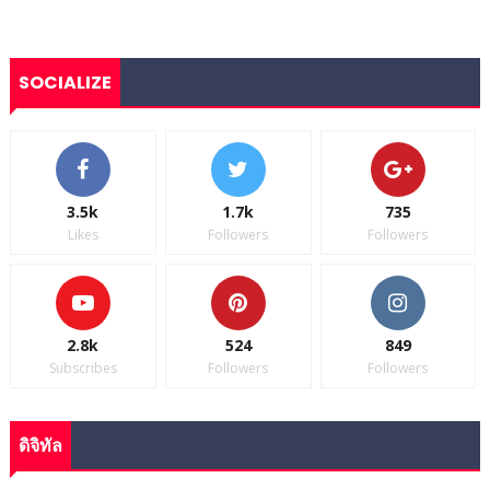
SOCIALIZE
3.5k
1.7k
735
Likes
Followers
Followers
2.8k
524
849
Subscribes
Followers
Followers
ดิจิทัล