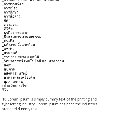
_การท่องเที่ยว
_การเมือง
_การศึกษา
_การสื่อสาร
_กีฬา
_ความงาม
_ดิจิทัล
_ธุรกิจ การตลาด
_นิทรรศการ งานมหกรรม
_บันเทิง
_พลังงาน สิ่งแวดล้อม
_แฟชั่น
_ยานยนต์
_ราชการ สมาคม มูลนิธิ
_วิทยาศาสตร์ เทคโนโลยี และนวัตกรรม
_สังคม
_สุขภาพ
_อสังหาริมทรัพย์
_อาหารและเครื่องดื่ม
_อุตสาหกรรม
เล่าแจ้งแถลงไข
รีวิว
10 Lorem Ipsum is simply dummy text of the printing and
typesetting industry. Lorem Ipsum has been the industry's
standard dummy text.