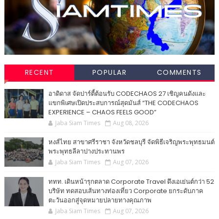
RECENT
POPULAR
COMMENTS
อาดิดาส จัดปาร์ตี้ต้อนรับ CODECHAOS 27 เชิญคนดังและ
แขกพิเศษเปิดประสบการณ์สุดมันส์ “THE CODECHAOS
EXPERIENCE – CHAOS FEELS GOOD”
Jaba Siam Times
Aug 08, 2026
หงส์ไทย สาขาศรีราชา จังหวัดชลบุรี จัดพิธีเจริญพระพุทธมนต์
พระพุทธลีลาปางประทานพร
Jaba Siam Times
Aug 07, 2026
ททท. เดินหน้ารุกตลาด Corporate Travel ดึงเอเย่นต์กว่า 52
บริษัท ทดสอบเส้นทางท่องเที่ยว Corporate ยกระดับภาค
ตะวันออกสู่จุดหมายปลายทางคุณภาพ
Jaba Siam Times
Aug 07, 2026