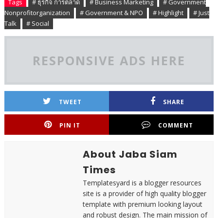
Tags
# ธุรกิจ การตลาด
# Business Marketing
# Government
Nonprofitorganization
# Government & NPO
# Highlight
# Just
Talk
# Social
RESPONSIVE ADS HERE
TWEET
SHARE
PIN IT
COMMENT
About Jaba Siam
Times
Templatesyard is a blogger resources
site is a provider of high quality blogger
template with premium looking layout
and robust design. The main mission of