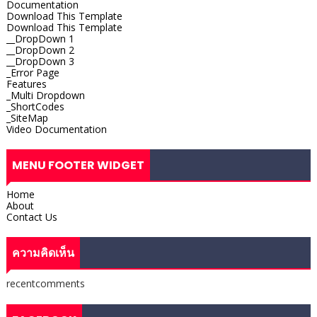
Documentation
Download This Template
Download This Template
__DropDown 1
__DropDown 2
__DropDown 3
_Error Page
Features
_Multi Dropdown
_ShortCodes
_SiteMap
Video Documentation
MENU FOOTER WIDGET
Home
About
Contact Us
ความคิดเห็น
recentcomments