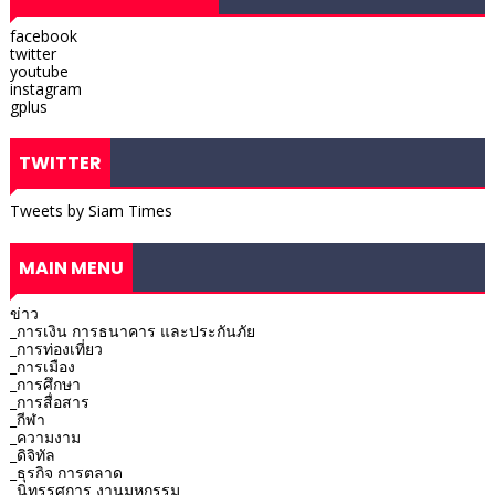
facebook
twitter
youtube
instagram
gplus
TWITTER
Tweets by Siam Times
MAIN MENU
ข่าว
_การเงิน การธนาคาร และประกันภัย
_การท่องเที่ยว
_การเมือง
_การศึกษา
_การสื่อสาร
_กีฬา
_ความงาม
_ดิจิทัล
_ธุรกิจ การตลาด
_นิทรรศการ งานมหกรรม