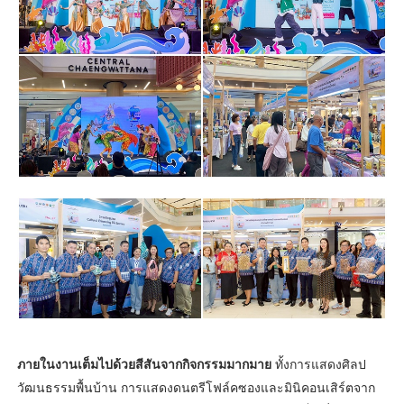
ภายในงานเต็มไปด้วยสีสันจากกิจกรรมมากมาย
ทั้งการแสดงศิลป
วัฒนธรรมพื้นบ้าน การแสดงดนตรีโฟล์คซองและมินิคอนเสิร์ตจาก