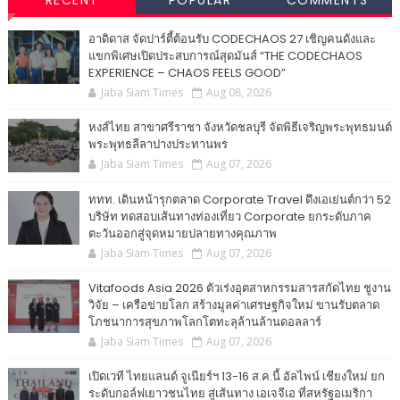
RECENT
POPULAR
COMMENTS
อาดิดาส จัดปาร์ตี้ต้อนรับ CODECHAOS 27 เชิญคนดังและ
แขกพิเศษเปิดประสบการณ์สุดมันส์ “THE CODECHAOS
EXPERIENCE – CHAOS FEELS GOOD”
Jaba Siam Times
Aug 08, 2026
หงส์ไทย สาขาศรีราชา จังหวัดชลบุรี จัดพิธีเจริญพระพุทธมนต์
พระพุทธลีลาปางประทานพร
Jaba Siam Times
Aug 07, 2026
ททท. เดินหน้ารุกตลาด Corporate Travel ดึงเอเย่นต์กว่า 52
บริษัท ทดสอบเส้นทางท่องเที่ยว Corporate ยกระดับภาค
ตะวันออกสู่จุดหมายปลายทางคุณภาพ
Jaba Siam Times
Aug 07, 2026
Vitafoods Asia 2026 ตัวเร่งอุตสาหกรรมสารสกัดไทย ชูงาน
วิจัย – เครือข่ายโลก สร้างมูลค่าเศรษฐกิจใหม่ ขานรับตลาด
โภชนาการสุขภาพโลกโตทะลุล้านล้านดอลลาร์
Jaba Siam Times
Aug 07, 2026
เปิดเวที ไทยแลนด์ จูเนียร์ฯ 13-16 ส.ค.นี้ อัลไพน์ เชียงใหม่ ยก
ระดับกอล์ฟเยาวชนไทย สู่เส้นทาง เอเจจีเอ ที่สหรัฐอเมริกา