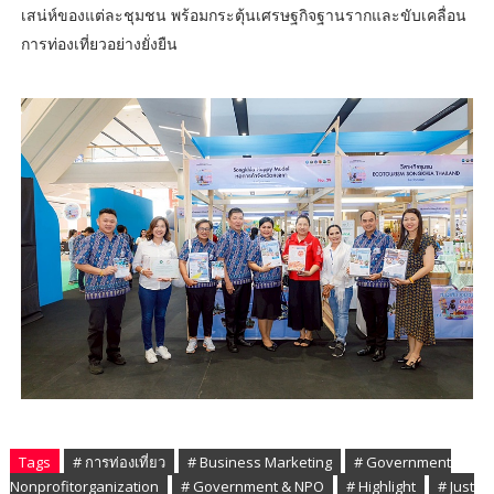
เสน่ห์ของแต่ละชุมชน พร้อมกระตุ้นเศรษฐกิจฐานรากและขับเคลื่อน
การท่องเที่ยวอย่างยั่งยืน
Tags
# การท่องเที่ยว
# Business Marketing
# Government
Nonprofitorganization
# Government & NPO
# Highlight
# Just