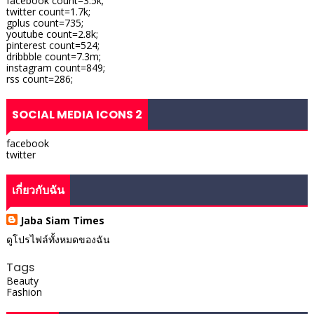
facebook count=3.5k;
twitter count=1.7k;
gplus count=735;
youtube count=2.8k;
pinterest count=524;
dribbble count=7.3m;
instagram count=849;
rss count=286;
SOCIAL MEDIA ICONS 2
facebook
twitter
เกี่ยวกับฉัน
Jaba Siam Times
ดูโปรไฟล์ทั้งหมดของฉัน
Tags
Beauty
Fashion