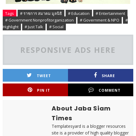
Tags
# ราชการ สมาคม มูลนิธิ
# Education
# Entertainment
# Government Nonprofitorganization
# Government & NPO
#
Highlight
# Just Talk
# Social
RESPONSIVE ADS HERE
TWEET
SHARE
PIN IT
COMMENT
About Jaba Siam
Times
Templatesyard is a blogger resources
site is a provider of high quality blogger