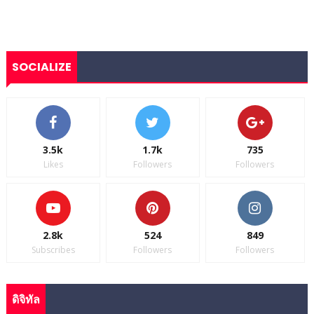
SOCIALIZE
3.5k
1.7k
735
Likes
Followers
Followers
2.8k
524
849
Subscribes
Followers
Followers
ดิจิทัล