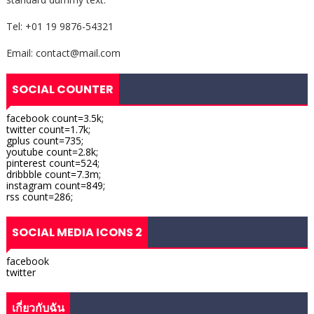
Tel: +01 19 9876-54321
Email: contact@mail.com
SOCIAL COUNTER
facebook count=3.5k;
twitter count=1.7k;
gplus count=735;
youtube count=2.8k;
pinterest count=524;
dribbble count=7.3m;
instagram count=849;
rss count=286;
SOCIAL MEDIA ICONS 2
facebook
twitter
เกี่ยวกับฉัน