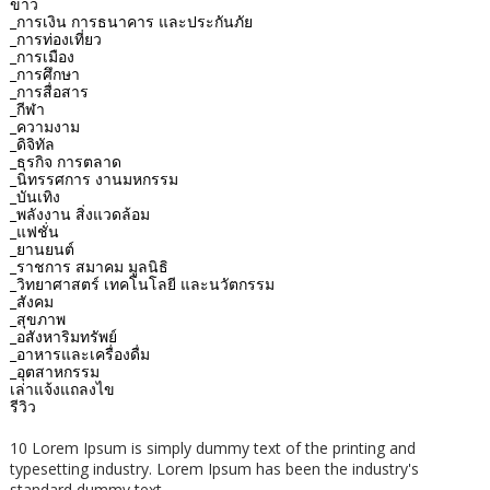
ข่าว
_การเงิน การธนาคาร และประกันภัย
_การท่องเที่ยว
_การเมือง
_การศึกษา
_การสื่อสาร
_กีฬา
_ความงาม
_ดิจิทัล
_ธุรกิจ การตลาด
_นิทรรศการ งานมหกรรม
_บันเทิง
_พลังงาน สิ่งแวดล้อม
_แฟชั่น
_ยานยนต์
_ราชการ สมาคม มูลนิธิ
_วิทยาศาสตร์ เทคโนโลยี และนวัตกรรม
_สังคม
_สุขภาพ
_อสังหาริมทรัพย์
_อาหารและเครื่องดื่ม
_อุตสาหกรรม
เล่าแจ้งแถลงไข
รีวิว
10 Lorem Ipsum is simply dummy text of the printing and
typesetting industry. Lorem Ipsum has been the industry's
standard dummy text.