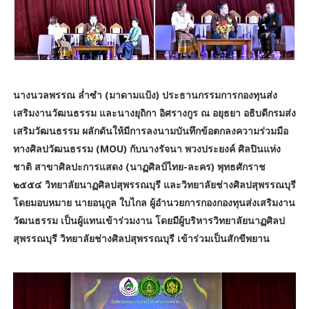
นางนวลพรรณ ล่ำซำ (มาดามแป้ง) ประธานกรรมการกองทุนส่ง
เสริมงานวัฒนธรรม และนางยุถิกา อิศรางกูร ณ อยุธยา อธิบดีกรมส่ง
เสริมวัฒนธรรม ผลักดันให้มีการลงนามบันทึกข้อตกลงความร่วมมือ
ทางศิลปวัฒนธรรม (MOU) กับนางรัจนา พวงประยงค์ ศิลปินแห่ง
ชาติ สาขาศิลปะการแสดง (นาฏศิลป์ไทย-ละคร) พุทธศักราช
๒๕๕๔ วิทยาลัยนาฏศิลปสุพรรณบุรี และวิทยาลัยช่างศิลปสุพรรณบุรี
โดยมอบหมาย นายอนุกูล ใบไกล ผู้อำนวยการกองกองทุนส่งเสริมงาน
วัฒนธรรม เป็นผู้แทนเข้าร่วมงาน โดยมีผู้บริหารวิทยาลัยนาฏศิลป
สุพรรณบุรี วิทยาลัยช่างศิลปสุพรรณบุรี เข้าร่วมเป็นสักขีพยาน