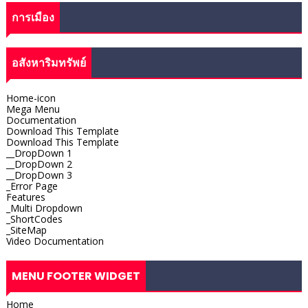
การเมือง
อสังหาริมทรัพย์
Home-icon
Mega Menu
Documentation
Download This Template
Download This Template
__DropDown 1
__DropDown 2
__DropDown 3
_Error Page
Features
_Multi Dropdown
_ShortCodes
_SiteMap
Video Documentation
MENU FOOTER WIDGET
Home