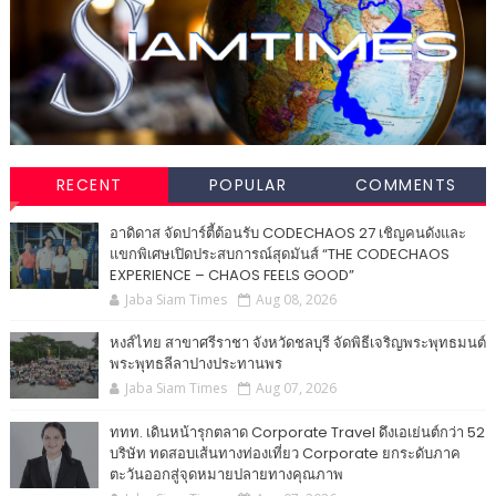
RECENT
POPULAR
COMMENTS
อาดิดาส จัดปาร์ตี้ต้อนรับ CODECHAOS 27 เชิญคนดังและ
แขกพิเศษเปิดประสบการณ์สุดมันส์ “THE CODECHAOS
EXPERIENCE – CHAOS FEELS GOOD”
Jaba Siam Times
Aug 08, 2026
หงส์ไทย สาขาศรีราชา จังหวัดชลบุรี จัดพิธีเจริญพระพุทธมนต์
พระพุทธลีลาปางประทานพร
Jaba Siam Times
Aug 07, 2026
ททท. เดินหน้ารุกตลาด Corporate Travel ดึงเอเย่นต์กว่า 52
บริษัท ทดสอบเส้นทางท่องเที่ยว Corporate ยกระดับภาค
ตะวันออกสู่จุดหมายปลายทางคุณภาพ