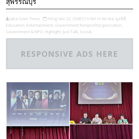
สุพรรณบุรี
Jaba Siam Times
กรกฎาคม 22, 2568
ราชการ สมาคม มูลนิธิ,
Education,
Entertainment,
Government Nonprofitorganization,
Government & NPO,
Highlight,
Just Talk,
Social,
RESPONSIVE ADS HERE