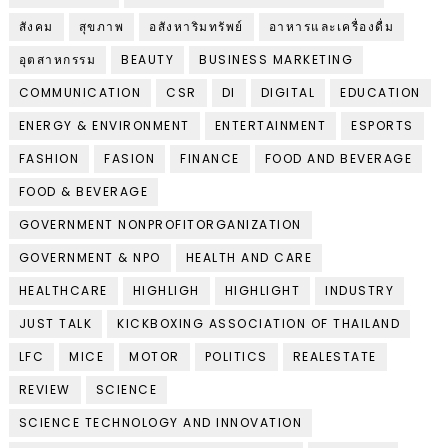
สังคม
สุขภาพ
อสังหาริมทรัพย์
อาหารและเครื่องดื่ม
อุตสาหกรรม
BEAUTY
BUSINESS MARKETING
COMMUNICATION
CSR
DI
DIGITAL
EDUCATION
ENERGY & ENVIRONMENT
ENTERTAINMENT
ESPORTS
FASHION
FASION
FINANCE
FOOD AND BEVERAGE
FOOD & BEVERAGE
GOVERNMENT NONPROFITORGANIZATION
GOVERNMENT & NPO
HEALTH AND CARE
HEALTHCARE
HIGHLIGH
HIGHLIGHT
INDUSTRY
JUST TALK
KICKBOXING ASSOCIATION OF THAILAND
LFC
MICE
MOTOR
POLITICS
REALESTATE
REVIEW
SCIENCE
SCIENCE TECHNOLOGY AND INNOVATION