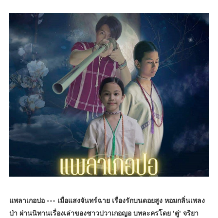
แพลาเกอปอ --- เมื่อแสงจันทร์ฉาย เรื่องรักบนดอยสูง หอมกลิ่นเพลง
ป่า ผ่านนิทานเรื่องเล่าของชาวปวาเกอญอ บทละครโดย 'ตู่' จริยา