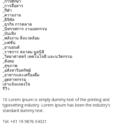
_การศึกษา
_การสื่อสาร
_กีฬา
_ความงาม
_ดิจิทัล
_ธุรกิจ การตลาด
_นิทรรศการ งานมหกรรม
_บันเทิง
_พลังงาน สิ่งแวดล้อม
_แฟชั่น
_ยานยนต์
_ราชการ สมาคม มูลนิธิ
_วิทยาศาสตร์ เทคโนโลยี และนวัตกรรม
_สังคม
_สุขภาพ
_อสังหาริมทรัพย์
_อาหารและเครื่องดื่ม
_อุตสาหกรรม
เล่าแจ้งแถลงไข
รีวิว
10 Lorem Ipsum is simply dummy text of the printing and
typesetting industry. Lorem Ipsum has been the industry's
standard dummy text.
Tel: +01 19 9876-54321