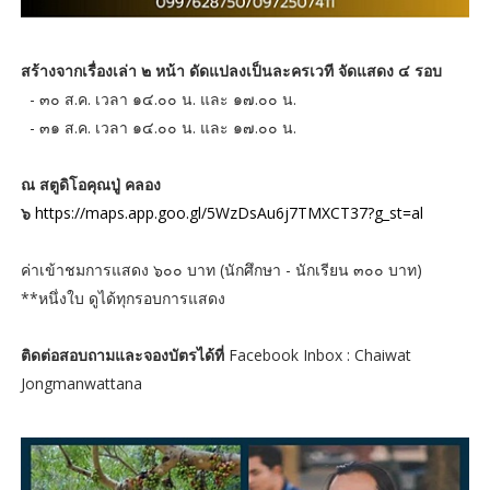
สร้างจากเรื่องเล่า ๒ หน้า ดัดแปลงเป็นละครเวที จัดแสดง ๔ รอบ
- ๓๐ ส.ค. เวลา ๑๔.๐๐ น. และ ๑๗.๐๐ น.
- ๓๑ ส.ค. เวลา ๑๔.๐๐ น. และ ๑๗.๐๐ น.
ณ สตูดิโอคุณปู่ คลอง
๖
https://maps.app.goo.gl/5WzDsAu6j7TMXCT37?g_st=al
ค่าเข้าชมการแสดง ๖๐๐ บาท (นักศึกษา - นักเรียน ๓๐๐ บาท)
**หนึ่งใบ ดูได้ทุกรอบการแสดง
ติดต่อสอบถามและจองบัตรได้ที่
Facebook Inbox : Chaiwat
Jongmanwattana