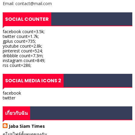
Email: contact@mail.com
SOCIAL COUNTER
facebook count=3.5k;
twitter count=1.7k;
gplus count=735;
youtube count=2.8k;
pinterest count=524;
dribbble count=7.3m;
instagram count=849;
rss count=286;
SOCIAL MEDIA ICONS 2
facebook
twitter
เกี่ยวกับฉัน
Jaba Siam Times
ดูโปรไฟล์ทั้งหมดของฉัน