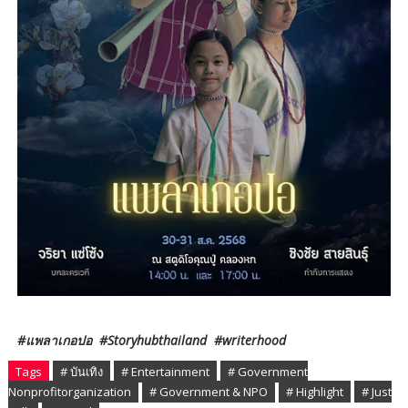
#แพลาเกอปอ #Storyhubthailand #writerhood
Tags
# บันเทิง
# Entertainment
# Government
Nonprofitorganization
# Government & NPO
# Highlight
# Just