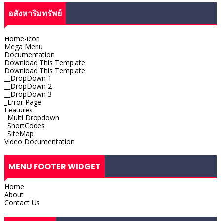
อสังหาริมทรัพย์
Home-icon
Mega Menu
Documentation
Download This Template
Download This Template
__DropDown 1
__DropDown 2
__DropDown 3
_Error Page
Features
_Multi Dropdown
_ShortCodes
_SiteMap
Video Documentation
MENU FOOTER WIDGET
Home
About
Contact Us