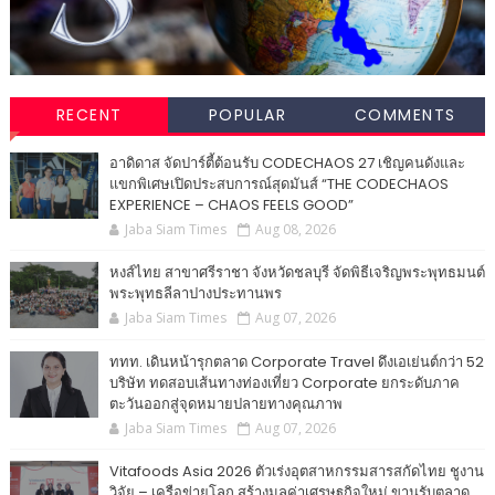
RECENT
POPULAR
COMMENTS
อาดิดาส จัดปาร์ตี้ต้อนรับ CODECHAOS 27 เชิญคนดังและ
แขกพิเศษเปิดประสบการณ์สุดมันส์ “THE CODECHAOS
EXPERIENCE – CHAOS FEELS GOOD”
Jaba Siam Times
Aug 08, 2026
หงส์ไทย สาขาศรีราชา จังหวัดชลบุรี จัดพิธีเจริญพระพุทธมนต์
พระพุทธลีลาปางประทานพร
Jaba Siam Times
Aug 07, 2026
ททท. เดินหน้ารุกตลาด Corporate Travel ดึงเอเย่นต์กว่า 52
บริษัท ทดสอบเส้นทางท่องเที่ยว Corporate ยกระดับภาค
ตะวันออกสู่จุดหมายปลายทางคุณภาพ
Jaba Siam Times
Aug 07, 2026
Vitafoods Asia 2026 ตัวเร่งอุตสาหกรรมสารสกัดไทย ชูงาน
วิจัย – เครือข่ายโลก สร้างมูลค่าเศรษฐกิจใหม่ ขานรับตลาด