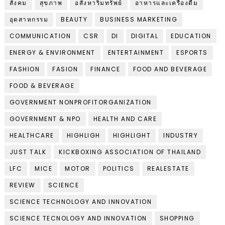
สังคม
สุขภาพ
อสังหาริมทรัพย์
อาหารและเครื่องดื่ม
อุตสาหกรรม
BEAUTY
BUSINESS MARKETING
COMMUNICATION
CSR
DI
DIGITAL
EDUCATION
ENERGY & ENVIRONMENT
ENTERTAINMENT
ESPORTS
FASHION
FASION
FINANCE
FOOD AND BEVERAGE
FOOD & BEVERAGE
GOVERNMENT NONPROFITORGANIZATION
GOVERNMENT & NPO
HEALTH AND CARE
HEALTHCARE
HIGHLIGH
HIGHLIGHT
INDUSTRY
JUST TALK
KICKBOXING ASSOCIATION OF THAILAND
LFC
MICE
MOTOR
POLITICS
REALESTATE
REVIEW
SCIENCE
SCIENCE TECHNOLOGY AND INNOVATION
SCIENCE TECNOLOGY AND INNOVATION
SHOPPING