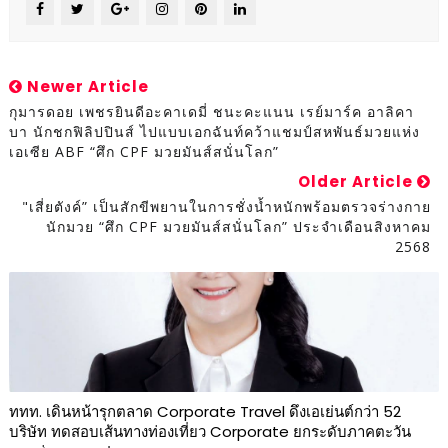
Newer Article
กุมารดอย เพชรยินดีอะคาเดมี่ ชนะคะแนน เรย์มาร์ค อาลิคา
บา นักชกฟิลิปปินส์ ไปแบบเอกฉันท์คว้าแชมป์สหพันธ์มวยแห่ง
เอเซีย ABF “ศึก CPF มวยมันส์สนั่นโลก”
Older Article
"เสี่ยตังค์” เป็นสักขีพยานในการชั่งน้ำหนักพร้อมตรวจร่างกาย
นักมวย “ศึก CPF มวยมันส์สนั่นโลก” ประจำเดือนสิงหาคม
2568
ททท. เดินหน้ารุกตลาด Corporate Travel ดึงเอเย่นต์กว่า 52
บริษัท ทดสอบเส้นทางท่องเที่ยว Corporate ยกระดับภาคตะวัน