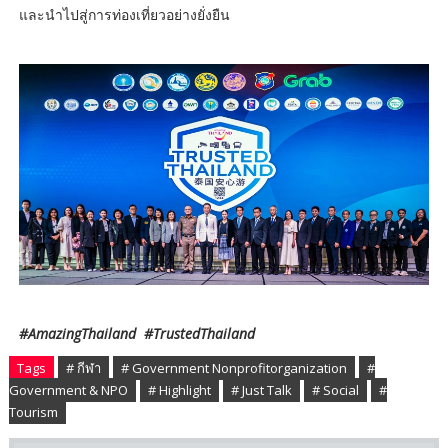
และนำไปสู่การท่องเที่ยวอย่างยั่งยืน
#AmazingThailand #TrustedThailand
Tags
# กีฬา
# Government Nonprofitorganization
#
Government & NPO
# Highlight
# Just Talk
# Social
#
Tourism