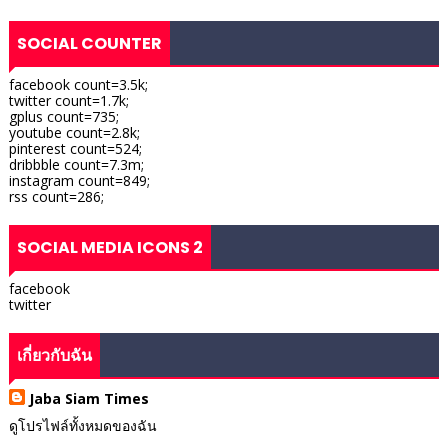
SOCIAL COUNTER
facebook count=3.5k;
twitter count=1.7k;
gplus count=735;
youtube count=2.8k;
pinterest count=524;
dribbble count=7.3m;
instagram count=849;
rss count=286;
SOCIAL MEDIA ICONS 2
facebook
twitter
เกี่ยวกับฉัน
Jaba Siam Times
ดูโปรไฟล์ทั้งหมดของฉัน