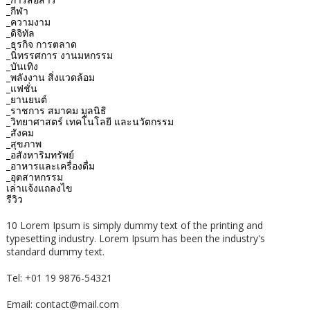
_กีฬา
_ความงาม
_ดิจิทัล
_ธุรกิจ การตลาด
_นิทรรศการ งานมหกรรม
_บันเทิง
_พลังงาน สิ่งแวดล้อม
_แฟชั่น
_ยานยนต์
_ราชการ สมาคม มูลนิธิ
_วิทยาศาสตร์ เทคโนโลยี และนวัตกรรม
_สังคม
_สุขภาพ
_อสังหาริมทรัพย์
_อาหารและเครื่องดื่ม
_อุตสาหกรรม
เล่าแจ้งแถลงไข
รีวิว
10 Lorem Ipsum is simply dummy text of the printing and
typesetting industry. Lorem Ipsum has been the industry's
standard dummy text.
Tel: +01 19 9876-54321
Email: contact@mail.com