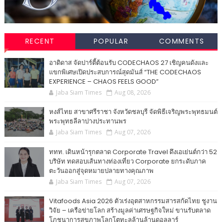
RECENT
POPULAR
COMMENTS
อาดิดาส จัดปาร์ตี้ต้อนรับ CODECHAOS 27 เชิญคนดังและ
แขกพิเศษเปิดประสบการณ์สุดมันส์ “THE CODECHAOS
EXPERIENCE – CHAOS FEELS GOOD”
Jaba Siam Times
Aug 08, 2026
หงส์ไทย สาขาศรีราชา จังหวัดชลบุรี จัดพิธีเจริญพระพุทธมนต์
พระพุทธลีลาปางประทานพร
Jaba Siam Times
Aug 07, 2026
ททท. เดินหน้ารุกตลาด Corporate Travel ดึงเอเย่นต์กว่า 52
บริษัท ทดสอบเส้นทางท่องเที่ยว Corporate ยกระดับภาค
ตะวันออกสู่จุดหมายปลายทางคุณภาพ
Jaba Siam Times
Aug 07, 2026
Vitafoods Asia 2026 ตัวเร่งอุตสาหกรรมสารสกัดไทย ชูงาน
วิจัย – เครือข่ายโลก สร้างมูลค่าเศรษฐกิจใหม่ ขานรับตลาด
โภชนาการสุขภาพโลกโตทะลุล้านล้านดอลลาร์