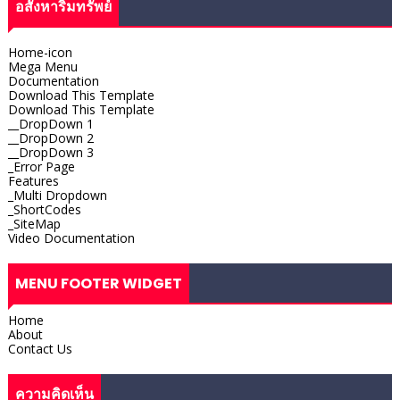
อสังหาริมทรัพย์
Home-icon
Mega Menu
Documentation
Download This Template
Download This Template
__DropDown 1
__DropDown 2
__DropDown 3
_Error Page
Features
_Multi Dropdown
_ShortCodes
_SiteMap
Video Documentation
MENU FOOTER WIDGET
Home
About
Contact Us
ความคิดเห็น