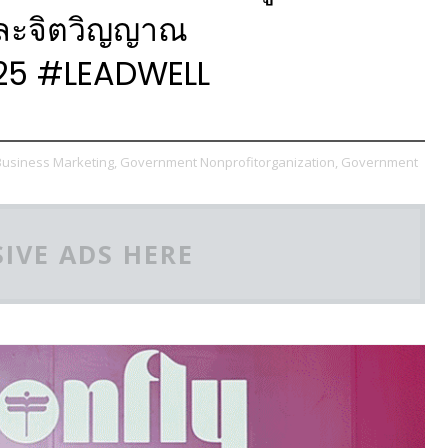
และจิตวิญญาณ
25 #LEADWELL
Business Marketing,
Government Nonprofitorganization,
Government
IVE ADS HERE