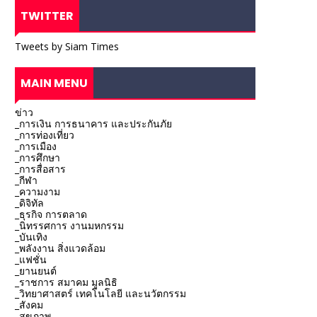
TWITTER
Tweets by Siam Times
MAIN MENU
ข่าว
_การเงิน การธนาคาร และประกันภัย
_การท่องเที่ยว
_การเมือง
_การศึกษา
_การสื่อสาร
_กีฬา
_ความงาม
_ดิจิทัล
_ธุรกิจ การตลาด
_นิทรรศการ งานมหกรรม
_บันเทิง
_พลังงาน สิ่งแวดล้อม
_แฟชั่น
_ยานยนต์
_ราชการ สมาคม มูลนิธิ
_วิทยาศาสตร์ เทคโนโลยี และนวัตกรรม
_สังคม
_สุขภาพ