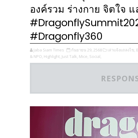
องค์รวม ร่างกาย จิตใจ 
#DragonflySummit20
#Dragonfly360
Jaba Siam Times
กันยายน 29, 2568
เล่าแจ้งแถลงไข,
& NPO,
Highlight,
Just Talk,
Mice,
Social,
RESPONS