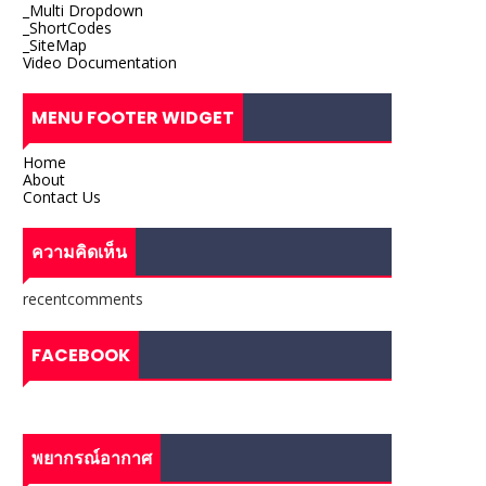
_Multi Dropdown
_ShortCodes
_SiteMap
Video Documentation
MENU FOOTER WIDGET
Home
About
Contact Us
ความคิดเห็น
recentcomments
FACEBOOK
พยากรณ์อากาศ