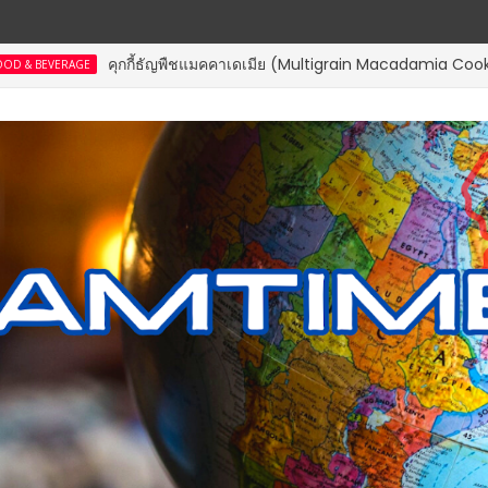
คุกกี้ธัญพืชแมคคาเดเมีย (Multigrain Macadamia Cookies) PREMIU