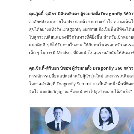
คุณวู้ดดี้-วุฒิธร มิลินทจินดา ผู้ร่วมก่อตั้ง Dragonfly 360 
อาศัยพลังจากภายใน ประกอบด้วย ความเข้าใจ ความเห็นใจ 
สุขได้อย่างแท้จริง Dragonfly Summit ถือเป็นพื้นที่ที่จะได
ไปสู่การเปลี่ยนแปลงชีวิตในทางที่ดียิ่งขึ้น สำหรับเป้าห
แนวคิดดี ๆ ที่ได้รับภายในงาน ให้กับคนในครอบครัว คนรอบข
เล็ก ๆ ในการมี Mindset ที่ดีจะนำไปสู่แรงผลักดันให้หันมา
คุณซินดี้-สิรินยา บิชอพ ผู้ร่วมก่อตั้ง Dragonfly 360 กล่าว
การณ์การเปลี่ยนแปลงสำหรับผู้นำรุ่นใหม่ และการเฉลิมฉลอง
โอกาสสำคัญที่ Dragonfly Summit จะเป็นอีกหนึ่งพื้นที่ที่จ
จิตใจ และจิตวิญญาณ ซึ่งจะนำพาไปสู่เป้าหมายได้สำเร็จ”