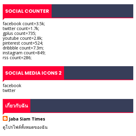
SOCIAL COUNTER
facebook count=3.5k;
twitter count=1.7k;
gplus count=735;
youtube count=2.8k;
pinterest count=524;
dribbble count=7.3m;
instagram count=849;
rss count=286;
SOCIAL MEDIA ICONS 2
facebook
twitter
เกี่ยวกับฉัน
Jaba Siam Times
ดูโปรไฟล์ทั้งหมดของฉัน