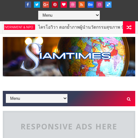
ไครโอวิวา ตอกย้ำภาพผู้นำนวัตกรรมสุขภาพ ปักธงดันไทยสู่ “Gl
T & NPO
RESPONSIVE ADS HERE