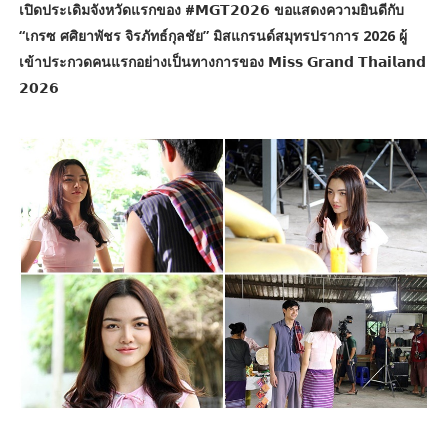
เปิดประเดิมจังหวัดแรกของ #𝗠𝗚𝗧𝟮𝟬𝟮𝟲 ขอแสดงความยินดีกับ
“เกรซ ศศิยาพัชร จิรภัทธ์กุลชัย” มิสแกรนด์สมุทรปราการ 2026 ผู้
เข้าประกวดคนแรกอย่างเป็นทางการของ 𝗠𝗶𝘀𝘀 𝗚𝗿𝗮𝗻𝗱 𝗧𝗵𝗮𝗶𝗹𝗮𝗻𝗱
𝟮𝟬𝟮𝟲