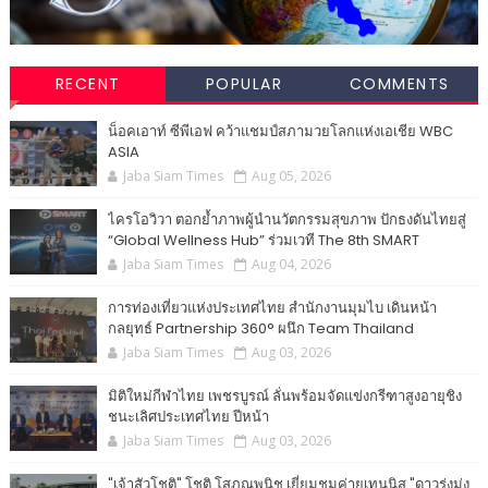
RECENT
POPULAR
COMMENTS
น็อคเอาท์ ซีพีเอฟ คว้าแชมป์สภามวยโลกแห่งเอเชีย WBC
ASIA
Jaba Siam Times
Aug 05, 2026
ไครโอวิวา ตอกย้ำภาพผู้นำนวัตกรรมสุขภาพ ปักธงดันไทยสู่
“Global Wellness Hub” ร่วมเวที The 8th SMART
Jaba Siam Times
Aug 04, 2026
การท่องเที่ยวแห่งประเทศไทย สำนักงานมุมไบ เดินหน้า
กลยุทธ์ Partnership 360° ผนึก Team Thailand
Jaba Siam Times
Aug 03, 2026
มิติใหม่กีฬาไทย เพชรบูรณ์ ลั่นพร้อมจัดแข่งกรีฑาสูงอายุชิง
ชนะเลิศประเทศไทย ปีหน้า
Jaba Siam Times
Aug 03, 2026
"เจ้าสัวโชติ" โชติ โสภณพนิช เยี่ยมชมค่ายเทนนิส "ดาวรุ่งมุ่ง