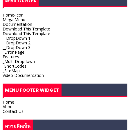
อสังหาริมทรัพย์
Home-icon
Mega Menu
Documentation
Download This Template
Download This Template
__DropDown 1
__DropDown 2
__DropDown 3
_Error Page
Features
_Multi Dropdown
_ShortCodes
_SiteMap
Video Documentation
MENU FOOTER WIDGET
Home
About
Contact Us
ความคิดเห็น