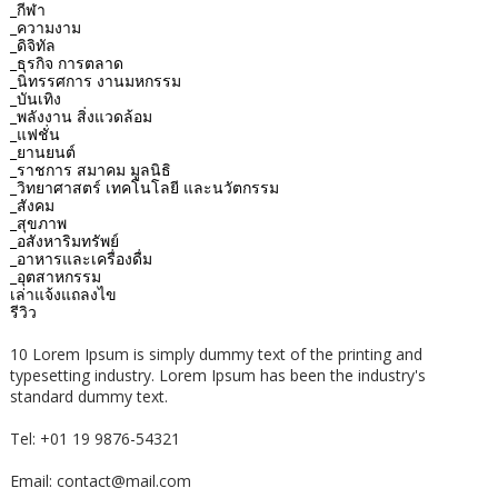
_กีฬา
_ความงาม
_ดิจิทัล
_ธุรกิจ การตลาด
_นิทรรศการ งานมหกรรม
_บันเทิง
_พลังงาน สิ่งแวดล้อม
_แฟชั่น
_ยานยนต์
_ราชการ สมาคม มูลนิธิ
_วิทยาศาสตร์ เทคโนโลยี และนวัตกรรม
_สังคม
_สุขภาพ
_อสังหาริมทรัพย์
_อาหารและเครื่องดื่ม
_อุตสาหกรรม
เล่าแจ้งแถลงไข
รีวิว
10 Lorem Ipsum is simply dummy text of the printing and
typesetting industry. Lorem Ipsum has been the industry's
standard dummy text.
Tel: +01 19 9876-54321
Email: contact@mail.com