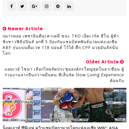
Newer Article
กุมารดอย เพชรยินดีอะคาเดมี่ ชนะ TKO เอ็ดเวร์ด ฮีโน่ ผู้ท้า
ชิงชาวฟิลิปปินส์ ยกที่ 5 ป้องกันแชมป์สหพันธ์มวยแห่งเอเซีย
ABF รุ่นแบนตั้มเวท 118 ปอนด์ ไว้ได้ ศึก CPF มวยมันส์สนั่น
โลก
Older Article
แอมเวย์ ไชน่า เลือกไทยจัดประชุมองค์กรใหญ่สุดในอาเซียน ผู้
ร่วมงานจากจีนกว่าหมื่นคน ทีเส็บจัด Slow Living Experience
ต้อนรับ
น็อคเอาท์ ซีพีเอฟ คว้าแชมป์สภามวยโลกแห่งเอเชีย WBC ASIA