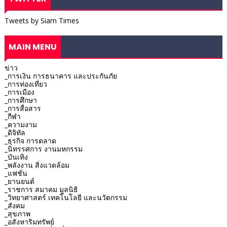
Tweets by Siam Times
MAIN MENU
ข่าว
_การเงิน การธนาคาร และประกันภัย
_การท่องเที่ยว
_การเมือง
_การศึกษา
_การสื่อสาร
_กีฬา
_ความงาม
_ดิจิทัล
_ธุรกิจ การตลาด
_นิทรรศการ งานมหกรรม
_บันเทิง
_พลังงาน สิ่งแวดล้อม
_แฟชั่น
_ยานยนต์
_ราชการ สมาคม มูลนิธิ
_วิทยาศาสตร์ เทคโนโลยี และนวัตกรรม
_สังคม
_สุขภาพ
_อสังหาริมทรัพย์