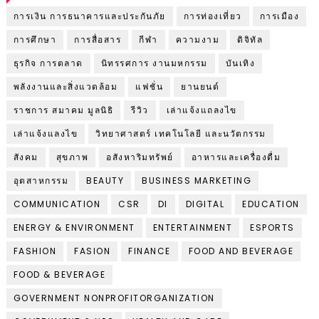
การเงิน การธนาคารและประกันภัย
การท่องเที่ยว
การเมือง
การศึกษา
การสื่อสาร
กีฬา
ความงาม
ดิจิทัล
ธุรกิจ การตลาด
นิทรรศการ งานมหกรรม
บันเทิง
พลังงานและสิ่งแวดล้อม
แฟชั่น
ยานยนต์
ราชการ สมาคม มูลนิธิ
รีวิว
เล่าแจ้งแถลงไข
เล่าแจ้งแลงไข
วิทยาศาสตร์ เทคโนโลยี และนวัตกรรม
สังคม
สุขภาพ
อสังหาริมทรัพย์
อาหารและเครื่องดื่ม
อุตสาหกรรม
BEAUTY
BUSINESS MARKETING
COMMUNICATION
CSR
DI
DIGITAL
EDUCATION
ENERGY & ENVIRONMENT
ENTERTAINMENT
ESPORTS
FASHION
FASION
FINANCE
FOOD AND BEVERAGE
FOOD & BEVERAGE
GOVERNMENT NONPROFITORGANIZATION