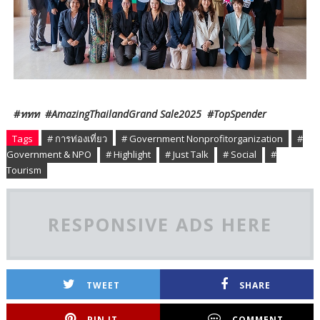
#ททท #AmazingThailandGrand Sale2025 #TopSpender
Tags
# การท่องเที่ยว
# Government Nonprofitorganization
#
Government & NPO
# Highlight
# Just Talk
# Social
#
Tourism
RESPONSIVE ADS HERE
TWEET
SHARE
PIN IT
COMMENT