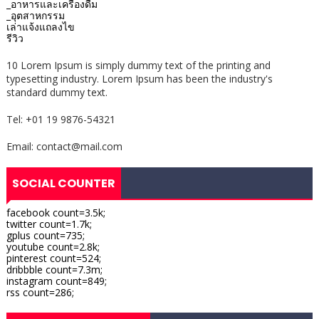
_อาหารและเครื่องดื่ม
_อุตสาหกรรม
เล่าแจ้งแถลงไข
รีวิว
10 Lorem Ipsum is simply dummy text of the printing and
typesetting industry. Lorem Ipsum has been the industry's
standard dummy text.
Tel: +01 19 9876-54321
Email: contact@mail.com
SOCIAL COUNTER
facebook count=3.5k;
twitter count=1.7k;
gplus count=735;
youtube count=2.8k;
pinterest count=524;
dribbble count=7.3m;
instagram count=849;
rss count=286;