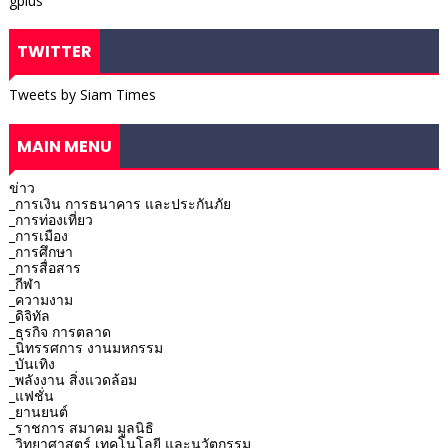
gplus
TWITTER
Tweets by Siam Times
MAIN MENU
ข่าว
_การเงิน การธนาคาร และประกันภัย
_การท่องเที่ยว
_การเมือง
_การศึกษา
_การสื่อสาร
_กีฬา
_ความงาม
_ดิจิทัล
_ธุรกิจ การตลาด
_นิทรรศการ งานมหกรรม
_บันเทิง
_พลังงาน สิ่งแวดล้อม
_แฟชั่น
_ยานยนต์
_ราชการ สมาคม มูลนิธิ
_วิทยาศาสตร์ เทคโนโลยี และนวัตกรรม