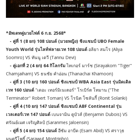
*อัพเดทคู่มวยไฟต์ 6 ก.ย. 2568*
- คู่ที่ 1 (8 ยก) 108 ปอนด์ (มวยหญิง) ชิงแชมป์ UBO Female
Youth World รุ่นไลท์ฟลายเวท 108 ปอนด์
อลิยา สมโร (Aliya
Soomro) VS ทันนู เดวี (Tannu Devi)
- คู่เอกที่ 2 (4 ยก) 64 กิโลกรัม
ไทเกอร์ มาร์ช (Sirayakorn "Tiger"
Chamjaiharn) VS ธนชัย คำอ่อน (Thanachai Khamoon)
- คู่ที่ 3 (10 ยก) 160 ปอนด์ ชิงแชมป์ WBA Asia East รุ่นมิดเดิล
เวท 160 ปอนด์
"เดอะ เทอร์มิเนเตอร์" โรเบิร์ต โทมาน ("The
Terminator" Robert Toman) VS โรนิต โซลันกี้ (Ronit Solanki)
- คู่ที่ 4 (10 ยก) 147 ปอนด์ ชิงแชมป์ ABF Continental รุ่น
เวลเตอร์เวท 147 ปอนด์
เบนจามิน ดูบัวส์ (Benjamin Dubois) VS
ศรัณย์เมศ เจริญศิลป์ (Saranmes Jaloensin)
- คู่ที่ 5 (4 ยก) 154 ปอนด์
อีซัม อาบีด (Esam Abid) VS ศราวุธ
มนตรีโพธิ์ (Sarawut Montripho)