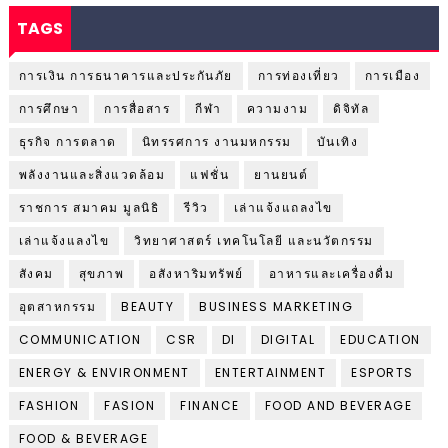
TAGS
การเงิน การธนาคารและประกันภัย
การท่องเที่ยว
การเมือง
การศึกษา
การสื่อสาร
กีฬา
ความงาม
ดิจิทัล
ธุรกิจ การตลาด
นิทรรศการ งานมหกรรม
บันเทิง
พลังงานและสิ่งแวดล้อม
แฟชั่น
ยานยนต์
ราชการ สมาคม มูลนิธิ
รีวิว
เล่าแจ้งแถลงไข
เล่าแจ้งแลงไข
วิทยาศาสตร์ เทคโนโลยี และนวัตกรรม
สังคม
สุขภาพ
อสังหาริมทรัพย์
อาหารและเครื่องดื่ม
อุตสาหกรรม
BEAUTY
BUSINESS MARKETING
COMMUNICATION
CSR
DI
DIGITAL
EDUCATION
ENERGY & ENVIRONMENT
ENTERTAINMENT
ESPORTS
FASHION
FASION
FINANCE
FOOD AND BEVERAGE
FOOD & BEVERAGE