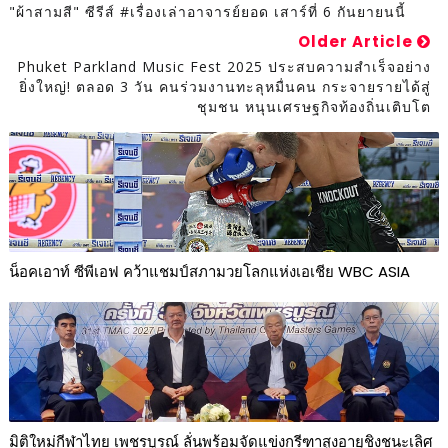
"ผ้าสามสี" ซีรีส์ #เรื่องเล่าอาจารย์ยอด เสาร์ที่ 6 กันยายนนี้
Older Article
Phuket Parkland Music Fest 2025 ประสบความสำเร็จอย่าง
ยิ่งใหญ่! ตลอด 3 วัน คนร่วมงานทะลุหมื่นคน กระจายรายได้สู่
ชุมชน หนุนเศรษฐกิจท้องถิ่นเติบโต
น็อคเอาท์ ซีพีเอฟ คว้าแชมป์สภามวยโลกแห่งเอเชีย WBC ASIA
มิติใหม่กีฬาไทย เพชรบูรณ์ ลั่นพร้อมจัดแข่งกรีฑาสูงอายุชิงชนะเลิศ