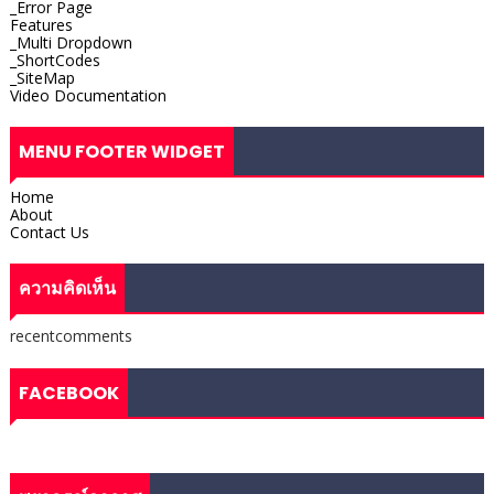
_Error Page
Features
_Multi Dropdown
_ShortCodes
_SiteMap
Video Documentation
MENU FOOTER WIDGET
Home
About
Contact Us
ความคิดเห็น
recentcomments
FACEBOOK