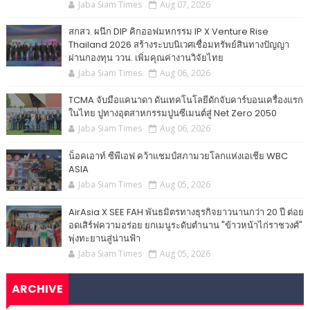
Jaba Siam Times
Aug 07, 2026
สกสว. ผนึก DIP คิกออฟมหกรรม IP X Venture Rise
Thailand 2026 สร้างระบบนิเวศเชื่อมทรัพย์สินทางปัญญา
ผ่านกองทุน ววน. เพิ่มคุณค่างานวิจัยไทย
Jaba Siam Times
Aug 06, 2026
TCMA จับมือแคนาดา ดันเทคโนโลยีดักจับคาร์บอนเครื่องแรก
ในไทย ปูทางอุตสาหกรรมปูนซีเมนต์สู่ Net Zero 2050
Jaba Siam Times
Aug 06, 2026
น็อคเอาท์ ซีพีเอฟ คว้าแชมป์สภามวยโลกแห่งเอเชีย WBC
ASIA
Jaba Siam Times
Aug 05, 2026
AirAsia X SEE FAH พันธมิตรทางธุรกิจยาวนานกว่า 20 ปี ต่อย
อดเสิร์ฟความอร่อย ยกเมนูระดับตำนาน "ข้าวหน้าไก่ราชวงศ์"
พุ่งทะยานสู่น่านฟ้า
Jaba Siam Times
Aug 05, 2026
ARCHIVE