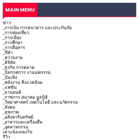
MAIN MENU
ข่าว
_การเงิน การธนาคาร และประกันภัย
_การท่องเที่ยว
_การเมือง
_การศึกษา
_การสื่อสาร
_กีฬา
_ความงาม
_ดิจิทัล
_ธุรกิจ การตลาด
_นิทรรศการ งานมหกรรม
_บันเทิง
_พลังงาน สิ่งแวดล้อม
_แฟชั่น
_ยานยนต์
_ราชการ สมาคม มูลนิธิ
_วิทยาศาสตร์ เทคโนโลยี และนวัตกรรม
_สังคม
_สุขภาพ
_อสังหาริมทรัพย์
_อาหารและเครื่องดื่ม
_อุตสาหกรรม
เล่าแจ้งแถลงไข
รีวิว