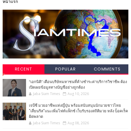
หน้าแรก
RECENT
POPULAR
COMMENTS
“เอกนิติ” เตือนบริษัทมหาชนที่ค้างชำระค่าบริการวิชาชีพ ต้อง
เปิดเผยข้อมูลทางบัญชีอย่างถูกต้อง
Jaba Siam Times
Aug 10, 2026
เจบีซี มวยอาชีพแห่งญี่ปุ่น พร้อมสนับสนุนนักมวยชาวไทย
"เสี่ยนริส"แนะเพิ่มไฟท์แฟ็กซ์ เว็บรับรองสถิติมวย หลัง บ็อคเร็ค
ผิดพลาด
Jaba Siam Times
Aug 08, 2026