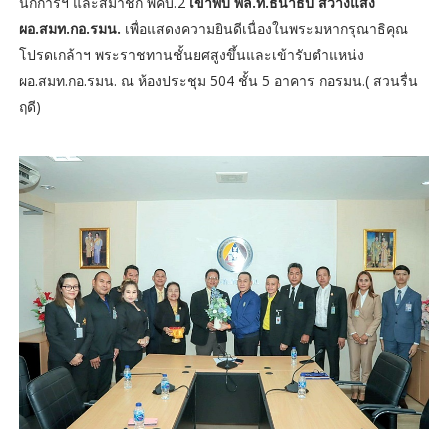
นักการฯ และสมาชิก พคบ.2
เข้าพบ พล.ท.ธนาธิป สว่างแสง
ผอ.สมท.กอ.รมน.
เพื่อแสดงความยินดีเนื่องในพระมหากรุณาธิคุณ
โปรดเกล้าฯ พระราชทานชั้นยศสูงขึ้นและเข้ารับตำแหน่ง
ผอ.สมท.กอ.รมน. ณ ห้องประชุม 504 ชั้น 5 อาคาร กอรมน.( สวนรื่น
ฤดี)