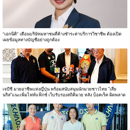
“เอกนิติ” เตือนบริษัทมหาชนที่ค้างชำระค่าบริการวิชาชีพ ต้องเปิด
เผยข้อมูลทางบัญชีอย่างถูกต้อง
เจบีซี มวยอาชีพแห่งญี่ปุ่น พร้อมสนับสนุนนักมวยชาวไทย "เสี่ย
นริส"แนะเพิ่มไฟท์แฟ็กซ์ เว็บรับรองสถิติมวย หลัง บ็อคเร็ค ผิดพลาด