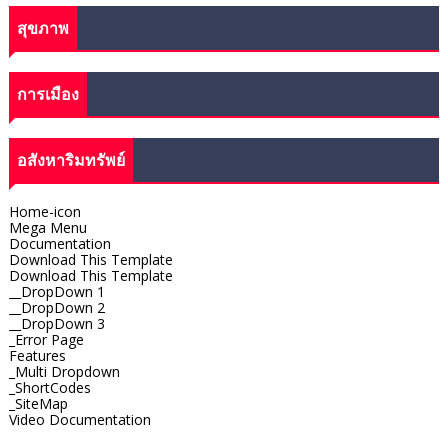
สุขภาพ
การเมือง
อสังหาริมทรัพย์
Home-icon
Mega Menu
Documentation
Download This Template
Download This Template
__DropDown 1
__DropDown 2
__DropDown 3
_Error Page
Features
_Multi Dropdown
_ShortCodes
_SiteMap
Video Documentation