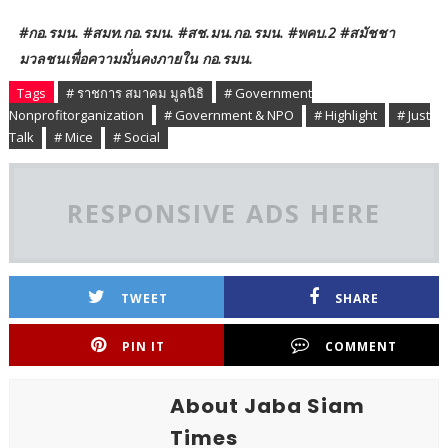
#กอ.รมน. #สมท.กอ.รมน. #สช.มน.กอ.รมน. #พคบ.2 #สมัชชา
มวลชนเพื่อความมั่นคงภายใน กอ.รมน.
Tags
# ราชการ สมาคม มูลนิธิ
# Government
Nonprofitorganization
# Government & NPO
# Highlight
# Just
Talk
# Mice
# Social
RESPONSIVE ADS HERE
TWEET
SHARE
PIN IT
COMMENT
About Jaba Siam
Times