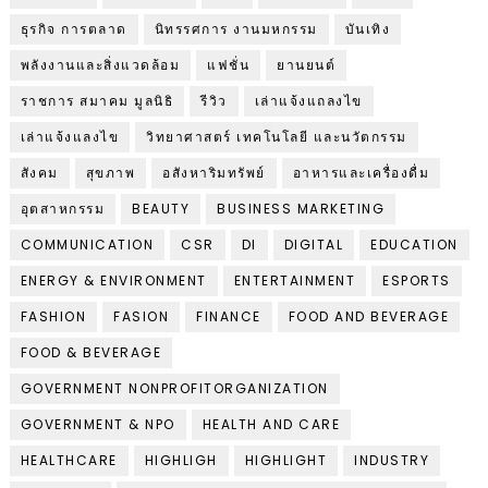
ธุรกิจ การตลาด
นิทรรศการ งานมหกรรม
บันเทิง
พลังงานและสิ่งแวดล้อม
แฟชั่น
ยานยนต์
ราชการ สมาคม มูลนิธิ
รีวิว
เล่าแจ้งแถลงไข
เล่าแจ้งแลงไข
วิทยาศาสตร์ เทคโนโลยี และนวัตกรรม
สังคม
สุขภาพ
อสังหาริมทรัพย์
อาหารและเครื่องดื่ม
อุตสาหกรรม
BEAUTY
BUSINESS MARKETING
COMMUNICATION
CSR
DI
DIGITAL
EDUCATION
ENERGY & ENVIRONMENT
ENTERTAINMENT
ESPORTS
FASHION
FASION
FINANCE
FOOD AND BEVERAGE
FOOD & BEVERAGE
GOVERNMENT NONPROFITORGANIZATION
GOVERNMENT & NPO
HEALTH AND CARE
HEALTHCARE
HIGHLIGH
HIGHLIGHT
INDUSTRY