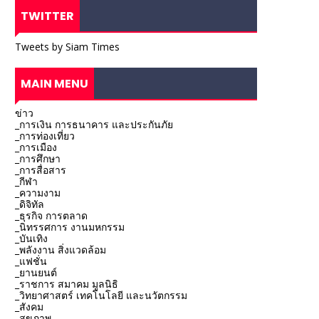
TWITTER
Tweets by Siam Times
MAIN MENU
ข่าว
_การเงิน การธนาคาร และประกันภัย
_การท่องเที่ยว
_การเมือง
_การศึกษา
_การสื่อสาร
_กีฬา
_ความงาม
_ดิจิทัล
_ธุรกิจ การตลาด
_นิทรรศการ งานมหกรรม
_บันเทิง
_พลังงาน สิ่งแวดล้อม
_แฟชั่น
_ยานยนต์
_ราชการ สมาคม มูลนิธิ
_วิทยาศาสตร์ เทคโนโลยี และนวัตกรรม
_สังคม
_สุขภาพ