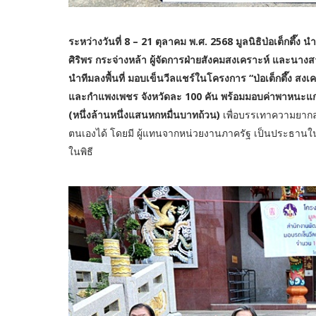
ระหว่างวันที่ 8 – 21 ตุลาคม พ.ศ. 2568 มูลนิธิป่อเต็กตึ
ศิริพร กระจ่างหล้า ผู้จัดการฝ่ายสังคมสงเคราะห์ และนาง
นำทีมลงพื้นที่ มอบเข็นวีลแชร์ในโครงการ “ป่อเต็กตึ๊ง สงเครา
และกำแพงเพชร จังหวัดละ 100 คัน พร้อมมอบค่าพาหนะแก่ผู
(หนึ่งล้านหนึ่งแสนหกหมื่นบาทถ้วน)
เพื่อบรรเทาความยากล
ตนเองได้ โดยมี ผู้แทนจากหน่วยงานภาครัฐ เป็นประธานในพ
ในพิธี