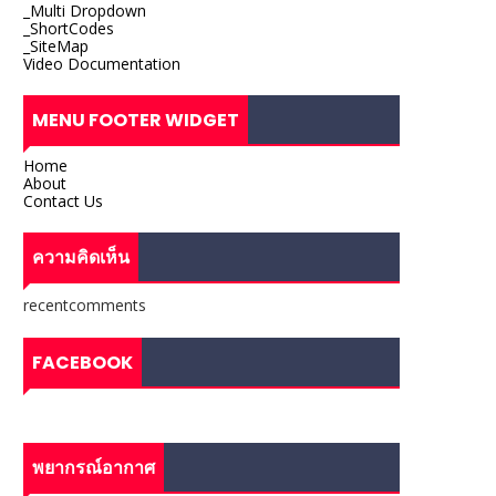
_Multi Dropdown
_ShortCodes
_SiteMap
Video Documentation
MENU FOOTER WIDGET
Home
About
Contact Us
ความคิดเห็น
recentcomments
FACEBOOK
พยากรณ์อากาศ