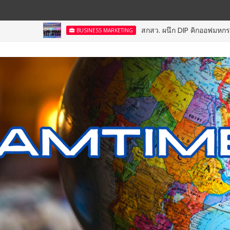
สกสว. ผนึก DIP คิกออฟมหกรรม IP X Venture R
BUSINESS MARKETING