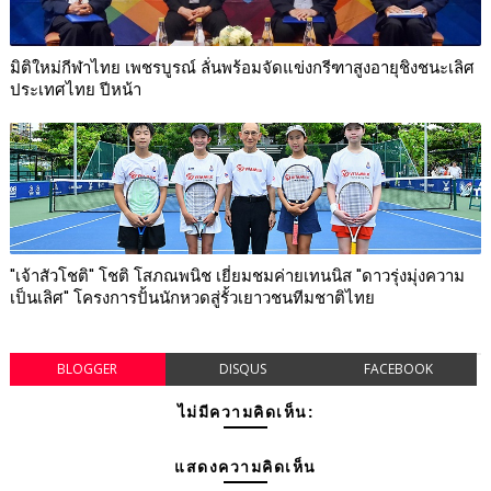
มิติใหม่กีฬาไทย เพชรบูรณ์ ลั่นพร้อมจัดแข่งกรีฑาสูงอายุชิงชนะเลิศ
ประเทศไทย ปีหน้า
"เจ้าสัวโชติ" โชติ โสภณพนิช เยี่ยมชมค่ายเทนนิส "ดาวรุ่งมุ่งความ
เป็นเลิศ" โครงการปั้นนักหวดสู่รั้วเยาวชนทีมชาติไทย
BLOGGER
DISQUS
FACEBOOK
ไม่มีความคิดเห็น:
แสดงความคิดเห็น