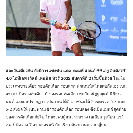
และวันเดียวกัน ยังมีการแข่งขัน แคล-คอมพ์ แอนด์ ซีซีเอยู อินดัสตรี
4.0 ไอทีเอฟ เวิลด์ เทนนิส ทัวร์ 2025 สัปดาห์ที่ 2 เริ่มขึ้นด้วย
โดยใน
ประเภทชายเดี่ยว รอบคัดเลือก รอบแรก นักเทนนิสไทยพบกันเอง เปน
จารุศร มือวางอันดับ 10 ของรอบคัดเลือก พบกับ ณัฏฐญุตม์ นิธิธน
นนต์ และผลปรากฏว่า เปน เล่นได้ดี เอาชนะได้ 2 เซตรวด 6-3 และ
6-2 ส่งผลให้ เปน ผ่านเข้ารอบคัดเลือก รอบสอง ซึ่งเป็นแมทช์สุดท้าย
ของการคัดเลือกต่อไป โดยจะพบผู้ชนะระหว่าง เอเลียส ยูเลียน แวร์
เนอร์ มือวาง 7 จากเยอรมนี กับ เรียว มินากาตะ จากญี่ปุ่น