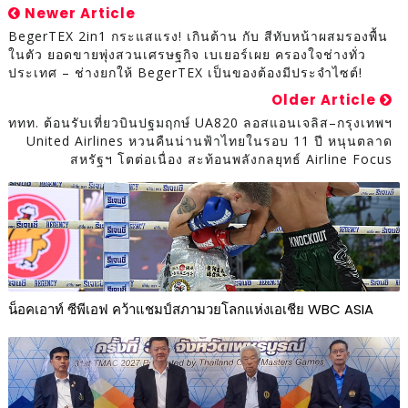
Newer Article
BegerTEX 2in1 กระแสแรง! เกินต้าน กับ สีทับหน้าผสมรองพื้น
ในตัว ยอดขายพุ่งสวนเศรษฐกิจ เบเยอร์เผย ครองใจช่างทั่ว
ประเทศ – ช่างยกให้ BegerTEX เป็นของต้องมีประจำไซต์!
Older Article
ททท. ต้อนรับเที่ยวบินปฐมฤกษ์ UA820 ลอสแอนเจลิส–กรุงเทพฯ
United Airlines หวนคืนน่านฟ้าไทยในรอบ 11 ปี หนุนตลาด
สหรัฐฯ โตต่อเนื่อง สะท้อนพลังกลยุทธ์ Airline Focus
น็อคเอาท์ ซีพีเอฟ คว้าแชมป์สภามวยโลกแห่งเอเชีย WBC ASIA