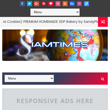
kies) PREMIUM HOMEMADE SDP Bakery by SandyPloi
BUSINESS M
RESPONSIVE ADS HERE