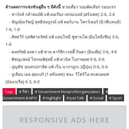
ด้านผลการแข่งขันคู่อื่น ๆ มีดังนี้
ชายเดี่ยว รอบคัดเลือก รอบแรก
- ชาร์ลส์ กล่ำสมบัติ แพ้ ดอเรียง เทรมเบลย์ (ฝรั่งเศส) 2-6, 2-6
- ปัญณ์ณวัชญ์ สุทธิสมบูรณ์ แพ้ คอร์บาน โครว์เธอร์ (นิวซีแลนด์)
1-6, 1-6
- สิทธวีร์ กุลพิศาลรัศม์ แพ้ แอนโทนี่ ซูซานโต (อินโดนีเซีย) 3-6,
1-6
- คงทรัพย์ คงคา แพ้ ซาย คาร์ทีก เรดดี้ กันตา (อินเดีย) 3-6, 4-6
- พิชญะพงษ์ โสภณพิสุทธิ์ แพ้ ดานิล โบกาตอฟ 0-6, 0-6
- ปุญชัช สุนทรปกาสิต แพ้ เร็น นากามูระ (ญี่ปุ่น) 0-6, 0-6
- จูเลียน เดอ คุยแปร์ (1-ฝรั่งเศส) ชนะ วิโตริโอ สแตนคอฟ
(บัลแกเรีย) 6-3, 6-0
Tags
# กีฬา
# Government Nonprofitorganization
#
Government & NPO
# Highlight
# Just Talk
# Social
# Sport
RESPONSIVE ADS HERE