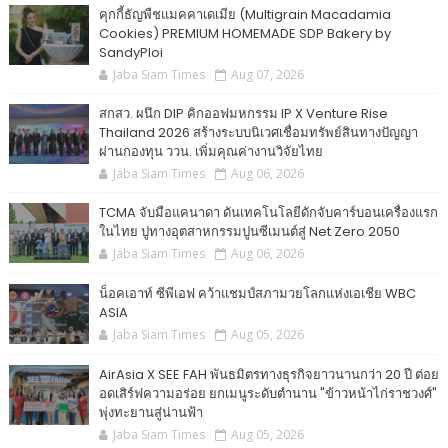
คุกกี้ธัญพืชแมคคาเดเมีย (Multigrain Macadamia
Cookies) PREMIUM HOMEMADE SDP Bakery by
SandyPloi
Jaba Siam Times
Aug 07, 2026
สกสว. ผนึก DIP คิกออฟมหกรรม IP X Venture Rise
Thailand 2026 สร้างระบบนิเวศเชื่อมทรัพย์สินทางปัญญา
ผ่านกองทุน ววน. เพิ่มคุณค่างานวิจัยไทย
Jaba Siam Times
Aug 06, 2026
TCMA จับมือแคนาดา ดันเทคโนโลยีดักจับคาร์บอนเครื่องแรก
ในไทย ปูทางอุตสาหกรรมปูนซีเมนต์สู่ Net Zero 2050
Jaba Siam Times
Aug 06, 2026
น็อคเอาท์ ซีพีเอฟ คว้าแชมป์สภามวยโลกแห่งเอเชีย WBC
ASIA
Jaba Siam Times
Aug 05, 2026
AirAsia X SEE FAH พันธมิตรทางธุรกิจยาวนานกว่า 20 ปี ต่อย
อดเสิร์ฟความอร่อย ยกเมนูระดับตำนาน "ข้าวหน้าไก่ราชวงศ์"
พุ่งทะยานสู่น่านฟ้า
Jaba Siam Times
Aug 05, 2026