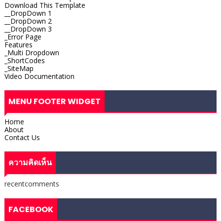
Download This Template
__DropDown 1
__DropDown 2
__DropDown 3
_Error Page
Features
_Multi Dropdown
_ShortCodes
_SiteMap
Video Documentation
MENU FOOTER WIDGET
Home
About
Contact Us
ความคิดเห็น
recentcomments
FACEBOOK