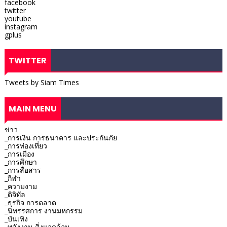
facebook
twitter
youtube
instagram
gplus
TWITTER
Tweets by Siam Times
MAIN MENU
ข่าว
_การเงิน การธนาคาร และประกันภัย
_การท่องเที่ยว
_การเมือง
_การศึกษา
_การสื่อสาร
_กีฬา
_ความงาม
_ดิจิทัล
_ธุรกิจ การตลาด
_นิทรรศการ งานมหกรรม
_บันเทิง
_พลังงาน สิ่งแวดล้อม