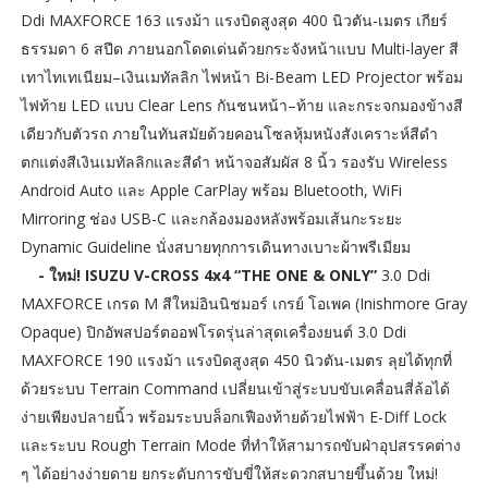
Ddi MAXFORCE 163 แรงม้า แรงบิดสูงสุด 400 นิวตัน-เมตร เกียร์
ธรรมดา 6 สปีด ภายนอกโดดเด่นด้วยกระจังหน้าแบบ Multi-layer สี
เทาไทเทเนียม–เงินเมทัลลิก ไฟหน้า Bi-Beam LED Projector พร้อม
ไฟท้าย LED แบบ Clear Lens กันชนหน้า–ท้าย และกระจกมองข้างสี
เดียวกับตัวรถ ภายในทันสมัยด้วยคอนโซลหุ้มหนังสังเคราะห์สีดำ
ตกแต่งสีเงินเมทัลลิกและสีดำ หน้าจอสัมผัส 8 นิ้ว รองรับ Wireless
Android Auto และ Apple CarPlay พร้อม Bluetooth, WiFi
Mirroring ช่อง USB-C และกล้องมองหลังพร้อมเส้นกะระยะ
Dynamic Guideline นั่งสบายทุกการเดินทางเบาะผ้าพรีเมียม
- ใหม่! ISUZU V-CROSS 4x4 “THE ONE & ONLY”
3.0 Ddi
MAXFORCE เกรด M สีใหม่อินนิชมอร์ เกรย์ โอเพค (Inishmore Gray
Opaque) ปิกอัพสปอร์ตออฟโรดรุ่นล่าสุดเครื่องยนต์ 3.0 Ddi
MAXFORCE 190 แรงม้า แรงบิดสูงสุด 450 นิวตัน-เมตร ลุยได้ทุกที่
ด้วยระบบ Terrain Command เปลี่ยนเข้าสู่ระบบขับเคลื่อนสี่ล้อได้
ง่ายเพียงปลายนิ้ว พร้อมระบบล็อกเฟืองท้ายด้วยไฟฟ้า E-Diff Lock
และระบบ Rough Terrain Mode ที่ทำให้สามารถขับฝ่าอุปสรรคต่าง
ๆ ได้อย่างง่ายดาย ยกระดับการขับขี่ให้สะดวกสบายขึ้นด้วย ใหม่!