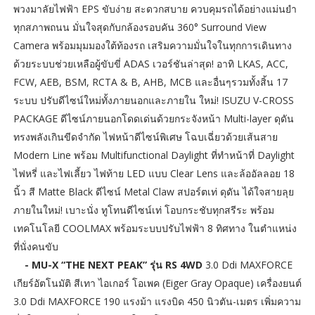
พวงมาลัยไฟฟ้า EPS ขับง่าย สะดวกสบาย ควบคุมรถได้อย่างแม่นยำ
ทุกสภาพถนน มั่นใจสุดกับกล้องรอบคัน 360° Surround View
Camera พร้อมมุมมองใต้ท้องรถ เสริมความมั่นใจในทุกการเดินทาง
ด้วยระบบช่วยเหลือผู้ขับขี่ ADAS เวอร์ชันล่าสุด! อาทิ LKAS, ACC,
FCW, AEB, BSM, RCTA & B, AHB, MCB และอื่นๆรวมทั้งสิ้น 17
ระบบ ปรับดีไซน์ใหม่ทั้งภายนอกและภายใน ใหม่! ISUZU V-CROSS
PACKAGE ดีไซน์ภายนอกโดดเด่นด้วยกระจังหน้า Multi-layer ดุดัน
ทรงพลังเกินขีดจำกัด ไฟหน้าดีไซน์พิเศษ โฉบเฉี่ยวด้วยเส้นสาย
Modern Line พร้อม Multifunctional Daylight ที่ทำหน้าที่ Daylight
ไฟหรี่ และไฟเลี้ยว ไฟท้าย LED แบบ Clear Lens และล้ออัลลอย 18
นิ้ว สี Matte Black ดีไซน์ Metal Claw สปอร์ตเท่ ดุดัน ได้ใจสายลุย
ภายในใหม่! เบาะนั่ง ทูโทนดีไซน์เท่ โอบกระชับทุกสรีระ พร้อม
เทคโนโลยี COOLMAX พร้อมระบบปรับไฟฟ้า 8 ทิศทาง ในตำแหน่ง
ที่นั่งคนขับ
- MU-X “THE NEXT PEAK” รุ่น RS 4WD
3.0 Ddi MAXFORCE
เกียร์อัตโนมัติ สีเทา ไอเกอร์ โอเพค (Eiger Gray Opaque) เครื่องยนต์
3.0 Ddi MAXFORCE 190 แรงม้า แรงบิด 450 นิวตัน-เมตร เพิ่มความ