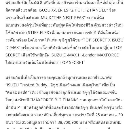
พร้อมเกียร์อัตโนมัติ 8 สปีดที่ปล่อยก๊าซคาร์บอนไดออกไซด์ต่ำสุด เป็น
มิตรต่อสิ่งแวดล้อม ISUZU X-SERIES "2 HOT…2 HANDLE" ร้อน
แรง...เป็นเรื่อง! และ MU-X “THE NEXT PEAK” รถยนต์นั่ง
อเนกประสงค์รุ่นใหม่ที่ยกระดับสู่จุดพีคใหม่ของชีวิต ด้วยช่วงล่างใหม่
โช้กอัพ แบบ STIFF FLEX เพื่อมอบสมรรถนะการขับขี่ ที่มั่นใจเหนือ
ระดับ พร้อมเปิดโอกาสให้แฟน ๆ อีซูซุได้ชม “TOP SECRET X ISUZU
D-MAX” ครั้งแรกของโลกที่สำนักแต่งชื่อดังระดับโลกจากญี่ปุ่น TOP
SECRET เลือกใช้รถปิกอัพ ISUZU D-MAX Hi-Lander MAXFORCE
ไปแต่งแบบจัดเต็มในสไตล์ของ TOP SECRET
พร้อมกันนี้เพื่อเป็นการขอบคุณลูกค้าทุกท่านและตอกย้ำแนวคิด
“ISUZU Trusted Buddy…อีซูซุเคียงข้างคุณ เคียงคู่ไทย” เพื่อเป็น
“พันธมิตรที่ดี” เคียงข้างธุรกิจของลูกค้าเสมอ อีซูซุได้จัดแคมเพจ์น
ใหญ่ ส่งท้ายปี “MAXFORCE BIG THANKS ขอบคุณจากใจ” มอบบัตร
น้ำมัน PT สำหรับลูกค้าที่ซื้อและรับรถปิกอัพอีซูซุ ดีแมคซ์ ทุกรุ่น หรือ
รถยนต์นั่งอเนกประสงค์มิว-เอ็กซ์ทุกรุ่น ระหว่างวันที่ 25 ตุลาคม – 30
ธันวาคม 2568 มูลค่ารวมกว่า 38,700,900 บาท พร้อมสิทธิพิเศษเพิ่ม