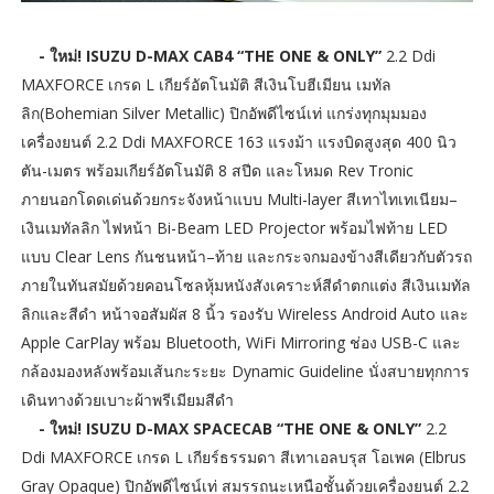
- ใหม่! ISUZU D-MAX CAB4 “THE ONE & ONLY”
2.2 Ddi
MAXFORCE เกรด L เกียร์อัตโนมัติ สีเงินโบฮีเมียน เมทัล
ลิก(Bohemian Silver Metallic) ปิกอัพดีไซน์เท่ แกร่งทุกมุมมอง
เครื่องยนต์ 2.2 Ddi MAXFORCE 163 แรงม้า แรงบิดสูงสุด 400 นิว
ตัน-เมตร พร้อมเกียร์อัตโนมัติ 8 สปีด และโหมด Rev Tronic
ภายนอกโดดเด่นด้วยกระจังหน้าแบบ Multi-layer สีเทาไทเทเนียม–
เงินเมทัลลิก ไฟหน้า Bi-Beam LED Projector พร้อมไฟท้าย LED
แบบ Clear Lens กันชนหน้า–ท้าย และกระจกมองข้างสีเดียวกับตัวรถ
ภายในทันสมัยด้วยคอนโซลหุ้มหนังสังเคราะห์สีดำตกแต่ง สีเงินเมทัล
ลิกและสีดำ หน้าจอสัมผัส 8 นิ้ว รองรับ Wireless Android Auto และ
Apple CarPlay พร้อม Bluetooth, WiFi Mirroring ช่อง USB-C และ
กล้องมองหลังพร้อมเส้นกะระยะ Dynamic Guideline นั่งสบายทุกการ
เดินทางด้วยเบาะผ้าพรีเมียมสีดำ
- ใหม่! ISUZU D-MAX SPACECAB “THE ONE & ONLY”
2.2
Ddi MAXFORCE เกรด L เกียร์ธรรมดา สีเทาเอลบรุส โอเพค (Elbrus
Gray Opaque) ปิกอัพดีไซน์เท่ สมรรถนะเหนือชั้นด้วยเครื่องยนต์ 2.2