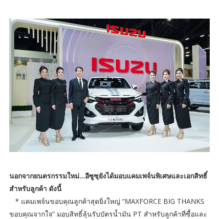
นอกจากยนตรกรรมใหม่…อีซูซุยังได้มอบแคมเพจ์นพิเศษและเอกสิทธิ์
สำหรับลูกค้า ดังนี้
* แคมเพจ์นขอบคุณลูกค้าสุดยิ่งใหญ่ “MAXFORCE BIG THANKS
ขอบคุณจากใจ” มอบสิทธิ์ลุ้นรับบัตรน้ำมัน PT สำหรับลูกค้าที่ซื้อและ