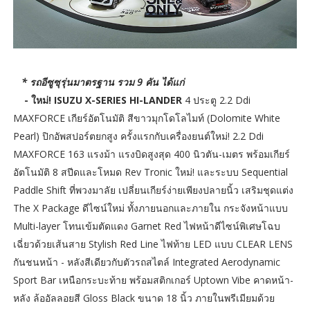
* รถอีซูซุรุ่นมาตรฐาน รวม 9 คัน ได้แก่
- ใหม่! ISUZU X-SERIES HI-LANDER
4 ประตู 2.2 Ddi
MAXFORCE เกียร์อัตโนมัติ สีขาวมุกโดโลไมท์ (Dolomite White
Pearl) ปิกอัพสปอร์ตยกสูง ครั้งแรกกับเครื่องยนต์ใหม่! 2.2 Ddi
MAXFORCE 163 แรงม้า แรงบิดสูงสุด 400 นิวตัน-เมตร พร้อมเกียร์
อัตโนมัติ 8 สปีดและโหมด Rev Tronic ใหม่! และระบบ Sequential
Paddle Shift ที่พวงมาลัย เปลี่ยนเกียร์ง่ายเพียงปลายนิ้ว เสริมชุดแต่ง
The X Package ดีไซน์ใหม่ ทั้งภายนอกและภายใน กระจังหน้าแบบ
Multi-layer โทนเข้มตัดแดง Garnet Red ไฟหน้าดีไซน์พิเศษโฉบ
เฉี่ยวด้วยเส้นสาย Stylish Red Line ไฟท้าย LED แบบ CLEAR LENS
กันชนหน้า - หลังสีเดียวกับตัวรถสไตล์ Integrated Aerodynamic
Sport Bar เหนือกระบะท้าย พร้อมสติกเกอร์ Uptown Vibe คาดหน้า-
หลัง ล้ออัลลอยสี Gloss Black ขนาด 18 นิ้ว ภายในพรีเมียมด้วย