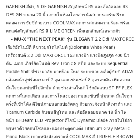
GARNISH สีดำ, SIDE GARNISH สัญลักษณ์ RS และล้ออัลลอย RS
DESIGN ขนาด 20 นิ้ว ภายในห้องโดยสารนั่งสบายรองรับสรีระ
ตลอด การขับขี่ด้วยเบาะ COOLMAX ลดการสะสมความร้อน พร้อม
ตกแต่งสัญลักษณ์ RS สี LIME GREEN เพิ่มเอกลักษณ์เฉพาะตัว
- MU-X “THE NEXT PEAK” รุ่น ELEGANT
2.2 Ddi MAXFORCE
เกียร์อัตโนมัติ สีขาวมุกโดโลไมท์ (Dolomite White Pearl)
เครื่องยนต์ 2.2 Ddi MAXFORCE 163 แรงม้า แรงบิดสูงสุด 400 นิว
ตัน-เมตร เกียร์อัตโนมัติ Rev Tronic 8 สปีด และระบบ Sequential
Paddle Shift ที่พวงมาลัย มาพร้อม ใหม่! ระบบช่วยเหลือผู้ขับขี่ ADAS
กล้องหน้าคู่พร้อมเรดาร์ 2 จุด และเซนเซอร์ 8 จุดรอบคัน เพิ่มความ
มั่นใจขณะขับขี่ไปอีกขั้น ด้วยช่วงล่างใหม่! โช้กอัพแบบ STIFF FLEX
ลดการสั่นสะเทือน และการโคลงของรถขณะขับขี่ นุ่มนวล มั่นใจทุก
ครั้งที่เข้าโค้ง ดีไซน์ภายนอกสปอร์ตหรู ด้วยกระจังหน้าสีเทาดำ และ
Titanium Carbide กันชนสีทูโทน และล้ออัลลอยขนาด 18 นิ้ว ไฟ
หน้า Bi-Beam LED Projector ดีไซน์ Dynamic Blade ภายในโอ่อ่า
หรูหราด้วยคอนโซลและแผงประตูตกแต่ง Titanium Gray Metallic–
Piano Black เบาะหนังสังเคราะห์ COOLMAX สี TRUFFLE BROWN