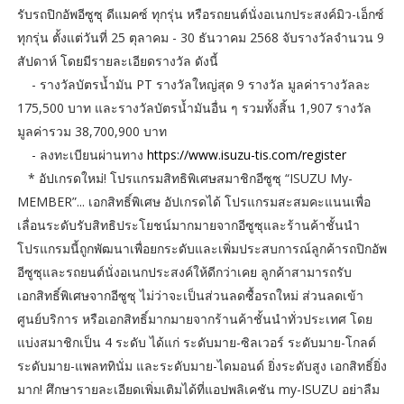
รับรถปิกอัพอีซูซุ ดีแมคซ์ ทุกรุ่น หรือรถยนต์นั่งอเนกประสงค์มิว-เอ็กซ์
ทุกรุ่น ตั้งแต่วันที่ 25 ตุลาคม - 30 ธันวาคม 2568 จับรางวัลจำนวน 9
สัปดาห์ โดยมีรายละเอียดรางวัล ดังนี้
- รางวัลบัตรน้ำมัน PT รางวัลใหญ่สุด 9 รางวัล มูลค่ารางวัลละ
175,500 บาท และรางวัลบัตรน้ำมันอื่น ๆ รวมทั้งสิ้น 1,907 รางวัล
มูลค่ารวม 38,700,900 บาท
- ลงทะเบียนผ่านทาง
https://www.isuzu-tis.com/register
* อัปเกรดใหม่! โปรแกรมสิทธิพิเศษสมาชิกอีซูซุ “ISUZU My-
MEMBER”... เอกสิทธิ์พิเศษ อัปเกรดได้ โปรแกรมสะสมคะแนนเพื่อ
เลื่อนระดับรับสิทธิประโยชน์มากมายจากอีซูซุและร้านค้าชั้นนำ
โปรแกรมนี้ถูกพัฒนาเพื่อยกระดับและเพิ่มประสบการณ์ลูกค้ารถปิกอัพ
อีซูซุและรถยนต์นั่งอเนกประสงค์ให้ดีกว่าเคย ลูกค้าสามารถรับ
เอกสิทธิ์พิเศษจากอีซูซุ ไม่ว่าจะเป็นส่วนลดซื้อรถใหม่ ส่วนลดเข้า
ศูนย์บริการ หรือเอกสิทธิ์มากมายจากร้านค้าชั้นนำทั่วประเทศ โดย
แบ่งสมาชิกเป็น 4 ระดับ ได้แก่ ระดับมาย-ซิลเวอร์ ระดับมาย-โกลด์
ระดับมาย-แพลททินั่ม และระดับมาย-ไดมอนด์ ยิ่งระดับสูง เอกสิทธิ์ยิ่ง
มาก! ศึกษารายละเอียดเพิ่มเติมได้ที่แอปพลิเคชัน my-ISUZU อย่าลืม