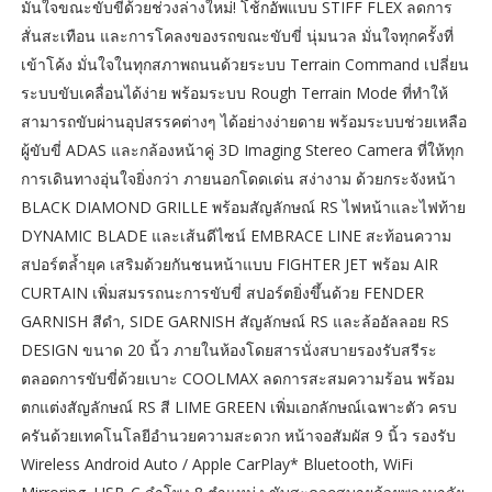
มั่นใจขณะขับขี่ด้วยช่วงล่างใหม่! โช้กอัพแบบ STIFF FLEX ลดการ
สั่นสะเทือน และการโคลงของรถขณะขับขี่ นุ่มนวล มั่นใจทุกครั้งที่
เข้าโค้ง มั่นใจในทุกสภาพถนนด้วยระบบ Terrain Command เปลี่ยน
ระบบขับเคลื่อนได้ง่าย พร้อมระบบ Rough Terrain Mode ที่ทำให้
สามารถขับผ่านอุปสรรคต่างๆ ได้อย่างง่ายดาย พร้อมระบบช่วยเหลือ
ผู้ขับขี่ ADAS และกล้องหน้าคู่ 3D Imaging Stereo Camera ที่ให้ทุก
การเดินทางอุ่นใจยิ่งกว่า ภายนอกโดดเด่น สง่างาม ด้วยกระจังหน้า
BLACK DIAMOND GRILLE พร้อมสัญลักษณ์ RS ไฟหน้าและไฟท้าย
DYNAMIC BLADE และเส้นดีไซน์ EMBRACE LINE สะท้อนความ
สปอร์ตล้ำยุค เสริมด้วยกันชนหน้าแบบ FIGHTER JET พร้อม AIR
CURTAIN เพิ่มสมรรถนะการขับขี่ สปอร์ตยิ่งขึ้นด้วย FENDER
GARNISH สีดำ, SIDE GARNISH สัญลักษณ์ RS และล้ออัลลอย RS
DESIGN ขนาด 20 นิ้ว ภายในห้องโดยสารนั่งสบายรองรับสรีระ
ตลอดการขับขี่ด้วยเบาะ COOLMAX ลดการสะสมความร้อน พร้อม
ตกแต่งสัญลักษณ์ RS สี LIME GREEN เพิ่มเอกลักษณ์เฉพาะตัว ครบ
ครันด้วยเทคโนโลยีอำนวยความสะดวก หน้าจอสัมผัส 9 นิ้ว รองรับ
Wireless Android Auto / Apple CarPlay* Bluetooth, WiFi