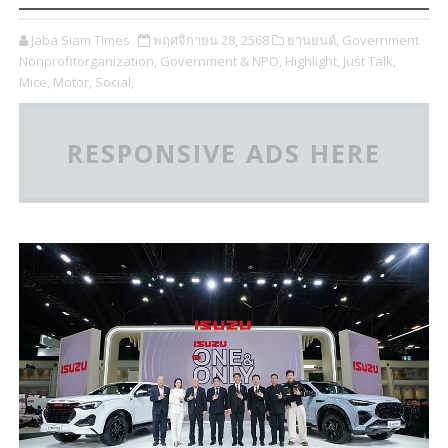
Jaba Siam Times
พฤศจิกายน 28, 2568
ยานยนต์,
Government
Nonprofitorganization,
Government & NPO,
Highlight,
Just Talk,
Mice,
Motor,
Social,
RESPONSIVE ADS HERE