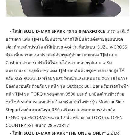
- ใหม่! ISUZU D-MAX SPARK 4X4 3.0 MAXFORCE
เกรด S เกียร์
ธรรมดา แต่ง TJM เปลี่ยนบรรยากาศให้เป็นตัวแต่งสายลุยแบบจัด
เต็ม ด้านหน้าปรับโฉมให้เป็นรถ 4x4 รุ่น ท็อปแบบ ISUZU V-CROSS
4x4 เพิ่มความอเนกประสงค์ด้วยชุดตู้ท้ายกระบะของ TJM แบบ
Custom สามารถปรับให้ใช้งานได้หลากหลายรูปแบบ เสริม
สมรรถนะการลุยด้วยชุดแต่ง TJM รอบคันด้วยชุดช่วงล่างยกสูง โช้
กอัพ XGS RUGGED พร้อมชุดสปริงหน้าและแหนบรุ่น XGS เสริมการ
ป้องกันรอบคันด้วยกันชนหน้า รุ่น Outback Bull Bar พร้อมรอกไฟฟ้า
หน้า TJM รุ่น TORQ แรงฉุดลาก 9500 ปอนด์ ปกป้องด้านข้างด้วย
ชุดไซด์เรลกันกระแทกด้านข้าง พร้อมบันไดข้างรุ่น Modular Side
Step พร้อมกันชนหลังรุ่น RB6 เสริมความเท่แบบแกร่งด้วยล้อ
LENSO รุ่น ESCOBAR ขนาด 17 นิ้ว พร้อมยาง TOYO รุ่น OPEN
COUNTRY R/T ขนาด 285/70R17
- ใหม่! ISUZU D-MAX SPARK “THE ONE & ONLY”
2.2 Ddi