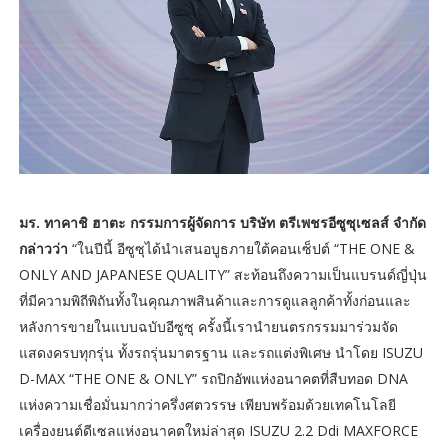
มร. ทาคาชิ ฮาตะ กรรมการผู้จัดการ บริษัท ตรีเพชรอีซูซุเซลส์ จำกัด
กล่าวว่า
“ในปีนี้ อีซูซุได้นำเสนอบูธภายใต้คอนเซ็ปต์ “THE ONE &
ONLY AND JAPANESE QUALITY” สะท้อนถึงความเป็นแบรนด์ญี่ปุ่น
ที่มีความพิถีพิถันทั้งในคุณภาพสินค้าและการดูแลลูกค้าทั้งก่อนและ
หลังการขายในแบบฉบับอีซูซุ ครั้งนี้เรานำยนตรกรรมมาร่วมจัด
แสดงครบทุกรุ่น ทั้งรถรุ่นมาตรฐาน และรถแต่งพิเศษ นำโดย ISUZU
D-MAX “THE ONE & ONLY” รถปิกอัพแห่งอนาคตที่สืบทอด DNA
แห่งความเชื่อมั่นมากว่าครึ่งศตวรรษ เพียบพร้อมด้วยเทคโนโลยี
เครื่องยนต์ดีเซลแห่งอนาคตใหม่ล่าสุด ISUZU 2.2 Ddi MAXFORCE