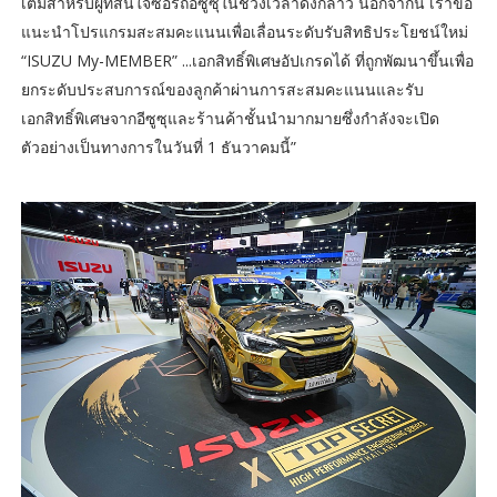
เติมสำหรับผู้ที่สนใจซื้อรถอีซูซุในช่วงเวลาดังกล่าว นอกจากนี้ เราขอ
แนะนำโปรแกรมสะสมคะแนนเพื่อเลื่อนระดับรับสิทธิประโยชน์ใหม่
“ISUZU My-MEMBER” ...เอกสิทธิ์พิเศษอัปเกรดได้ ที่ถูกพัฒนาขึ้นเพื่อ
ยกระดับประสบการณ์ของลูกค้าผ่านการสะสมคะแนนและรับ
เอกสิทธิ์พิเศษจากอีซูซุและร้านค้าชั้นนำมากมายซึ่งกำลังจะเปิด
ตัวอย่างเป็นทางการในวันที่ 1 ธันวาคมนี้”