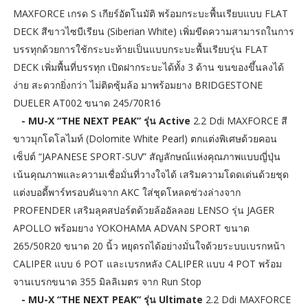
MAXFORCE เกรด S เกียร์อัตโนมัติ พร้อมกระบะพื้นเรียบแบบ FLAT
DECK สีขาวไซบีเรียน (Siberian White) เพิ่มขีดความสามารถในการ
บรรทุกด้วยการใช้กระบะท้ายเป็นแบบกระบะพื้นเรียบรุ่น FLAT
DECK เพิ่มพื้นที่บรรทุก เปิดฝากระบะได้ทั้ง 3 ด้าน ขนของขึ้นลงได้
ง่าย สะดวกยิ่งกว่า ไม่ติดซุ้มล้อ มาพร้อมยาง BRIDGESTONE
DUELER AT002 ขนาด 245/70R16
- MU-X “THE NEXT PEAK” รุ่น Active
2.2 Ddi MAXFORCE สี
ขาวมุกโดโลไมท์ (Dolomite White Pearl) ตกแต่งพิเศษด้วยคอน
เซ็ปต์ “JAPANESE SPORT-SUV” สัญลักษณ์แห่งคุณภาพแบบญี่ปุ่น
เน้นคุณภาพและความเชื่อมั่นที่วางใจได้ เสริมความโดดเด่นด้วยชุด
แต่งบอดี้พาร์ทรอบคันจาก AKC ใส่ชุดโหลดช่วงล่างจาก
PROFENDER เสริมลุคสปอร์ตด้วยล้ออัลลอย LENSO รุ่น JAGER
APOLLO พร้อมยาง YOKOHAMA ADVAN SPORT ขนาด
265/50R20 ขนาด 20 นิ้ว หยุดรถได้อย่างมั่นใจด้วยระบบเบรกหน้า
CALIPER แบบ 6 POT และเบรกหลัง CALIPER แบบ 4 POT พร้อม
จานเบรกขนาด 355 มิลลิเมตร จาก Run Stop
- MU-X “THE NEXT PEAK” รุ่น Ultimate
2.2 Ddi MAXFORCE