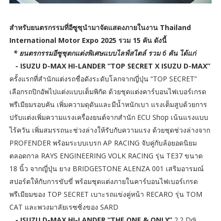
สำหรับยนตรกรรมที่อีซูซุนำมาจัดแสดงภายในงาน Thailand
International Motor Expo 2025 รวม 15 คัน ดังนี้
* ยนตรกรรมอีซูซุตกแต่งพิเศษแบบไลฟ์สไตล์ รวม 6 คัน ได้แก่
- ISUZU D-MAX HI-LANDER “TOP SECRET X ISUZU D-MAX”
ครั้งแรกที่สำนักแต่งรถชื่อดังระดับโลกจากญี่ปุ่น “TOP SECRET”
เลือกรถปิกอัพไปแต่งแบบเต็มพิกัด ด้วยชุดแต่งคาร์บอนไฟเบอร์เกรด
พรีเมียมรอบคัน เพิ่มความดุดันและมีน้ำหนักเบา แรงเต็มสูบด้วยการ
ปรับแต่งเพิ่มความแรงเครื่องยนต์จากสำนัก ECU Shop เน้นแรงแบบ
ไร้ควัน เพิ่มสมรรถนะช่วงล่างให้รับกับความแรง ด้วยชุดช่วงล่างจาก
PROFENDER พร้อมระบบเบรก AP RACING จับคู่กับล้อยอดนิยม
ตลอดกาล RAYS ENGINEERING VOLK RACING รุ่น TE37 ขนาด
18 นิ้ว จากญี่ปุ่น ยาง BRIDGESTONE ALENZA 001 เสริมอารมณ์
สปอร์ตให้กับการขับขี่ พร้อมชุดแต่งภายในคาร์บอนไฟเบอร์เกรด
พรีเมียมของ TOP SECRET เบาะรถแข่งคู่หน้า RECARO รุ่น TOM
CAT และพวงมาลัยเรซซิ่งของ SARD
- ISUZU D-MAX HI-LANDER “THE ONE & ONLY”
2.2 Ddi