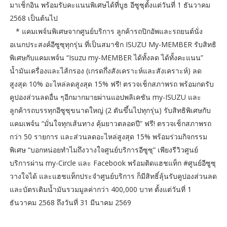
มาเช็กอิน พร้อมรับคะแนนพิเศษได้ที่บูธ อีซูซุตั้งแต่วันที่ 1 ธันวาคม
2568 เป็นต้นไป
* แคมเพจ์นพิเศษจากศูนย์บริการ ลูกค้ารถปิกอัพและรถยนต์นั่ง
อเนกประสงค์อีซูซุทุกรุ่น ที่เป็นสมาชิก ISUZU My-MEMBER รับสิทธิ
พิเศษกับแคมเพจ์น “Isuzu my-MEMBER ได้ทั้งลด ได้ทั้งคะแนน”
น้ำมันเครื่องและไส้กรอง (เกรดกึ่งสังเคราะห์และสังเคราะห์) ลด
สูงสุด 10% อะไหล่ลดสูงสุด 15% ฟรี! ตรวจเช็กสภาพรถ พร้อมกดรับ
คูปองส่วนลดอื่น ๆอีกมากมายผ่านแอปพลิเคชัน my-ISUZU และ
ลูกค้ารถบรรทุกอีซูซุขนาดใหญ่ (2 ตันขึ้นไปทุกรุ่น) รับสิทธิพิเศษกับ
แคมเพจ์น “มั่นใจทุกเส้นทาง คุ้มยาวตลอดปี” ฟรี! ตรวจเช็กสภาพรถ
กว่า 50 รายการ และส่วนลดอะไหล่สูงสุด 15% พร้อมร่วมกิจกรรม
พิเศษ “บอกหน่อยทำไมถึงวางใจศูนย์บริการอีซูซุ” เพียงรีวิวศูนย์
บริการผ่าน my-Circle และ Facebook พร้อมติดแฮชแท็ก #ศูนย์อีซูซุ
วางใจได้ และแฮชแท็กประจำศูนย์บริการ ก็มีสิทธิ์ลุ้นรับคูปองส่วนลด
และบัตรเติมน้ำมันรวมมูลค่ากว่า 400,000 บาท ตั้งแต่วันที่ 1
ธันวาคม 2568 ถึงวันที่ 31 มีนาคม 2569