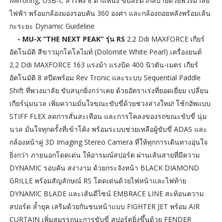
Mirroring, USB-C ลำโพง 8 ตำแหน่ง ขับสะดวกสบายด้วยพวงมาลัย
ไฟฟ้า พร้อมกล้องมองรอบคัน 360 องศา และกล้องถอยหลังพร้อมเส้น
กะระยะ Dynamic Guideline
- MU-X “THE NEXT PEAK” รุ่น RS
2.2 Ddi MAXFORCE เกียร์
อัตโนมัติ สีขาวมุกโดโลไมท์ (Dolomite White Pearl) เครื่องยนต์
2.2 Ddi MAXFORCE 163 แรงม้า แรงบิด 400 นิวตัน-เมตร เกียร์
อัตโนมัติ 8 สปีดพร้อม Rev Tronic และระบบ Sequential Paddle
Shift ที่พวงมาลัย ขับสนุกยิ่งกว่าเคย ด้วยอัตราเร่งที่ยอดเยี่ยม เปลี่ยน
เกียร์นุ่มนวล เพิ่มความมั่นใจขณะขับขี่ด้วยช่วงล่างใหม่! โช้กอัพแบบ
STIFF FLEX ลดการสั่นสะเทือน และการโคลงของรถขณะขับขี่ นุ่ม
นวล มั่นใจทุกครั้งที่เข้าโค้ง พร้อมระบบช่วยเหลือผู้ขับขี่ ADAS และ
กล้องหน้าคู่ 3D Imaging Stereo Camera ที่ให้ทุกการเดินทางอุ่นใจ
ยิ่งกว่า ภายนอกโดดเด่น ให้อารมณ์สปอร์ต ผ่านเส้นสายที่มีความ
DYNAMIC รอบคัน สง่างาม ด้วยกระจังหน้า BLACK DIAMOND
GRILLE พร้อมสัญลักษณ์ RS โดดเด่นด้วยไฟหน้าและไฟท้าย
DYNAMIC BLADE และเส้นดีไซน์ EMBRACE LINE สะท้อนความ
สปอร์ต ล้ำยุค เสริมด้วยกันชนหน้าแบบ FIGHTER JET พร้อม AIR
CURTAIN เพิ่มสมรรถนะการขับขี่ สปอร์ตยิ่งขึ้นด้วย FENDER