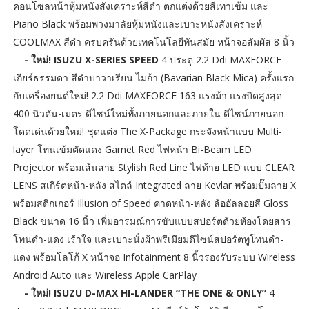
คอนโซลหน้าหุ้มหนังสังเคราะห์สีดำ ตกแต่งด้วยสีเทาเข้ม และ
Piano Black พร้อมพวงมาลัยหุ้มหนังและเบาะหนังสังเคราะห์
COOLMAX สีดำ ครบครันด้วยเทคโนโลยีทันสมัย หน้าจอสัมผัส 8 นิ้ว
- ใหม่! ISUZU X-SERIES SPEED
4 ประตู 2.2 Ddi MAXFORCE
เกียร์ธรรมดา สีดำบาวาเรียน ไมก้า (Bavarian Black Mica) ครั้งแรก
กับเครื่องยนต์ใหม่! 2.2 Ddi MAXFORCE 163 แรงม้า แรงบิดสูงสุด
400 นิวตัน-เมตร ดีไซน์ใหม่ทั้งภายนอกและภายใน ดีไซน์ภายนอก
โดดเด่นด้วยใหม่! ชุดแต่ง The X-Package กระจังหน้าแบบ Multi-
layer โทนเข้มตัดแดง Garnet Red ไฟหน้า Bi-Beam LED
Projector พร้อมเส้นสาย Stylish Red Line ไฟท้าย LED แบบ CLEAR
LENS สเกิร์ตหน้า-หลัง สไตล์ Integrated ลาย Kevlar พร้อมปั๊มลาย X
พร้อมสติกเกอร์ Illusion of Speed คาดหน้า-หลัง ล้ออัลลอยสี Gloss
Black ขนาด 16 นิ้ว เพิ่มอารมณ์การขับแบบสปอร์ตด้วยห้องโดยสาร
โทนดำ-แดง เร้าใจ และเบาะนั่งผ้าพรีเมียมดีไซน์สปอร์ตทูโทนดำ-
แดง พร้อมโลโก้ X หน้าจอ Infotainment 8 นิ้วรองรับระบบ Wireless
Android Auto และ Wireless Apple CarPlay
- ใหม่! ISUZU D-MAX HI-LANDER “THE ONE & ONLY”
4