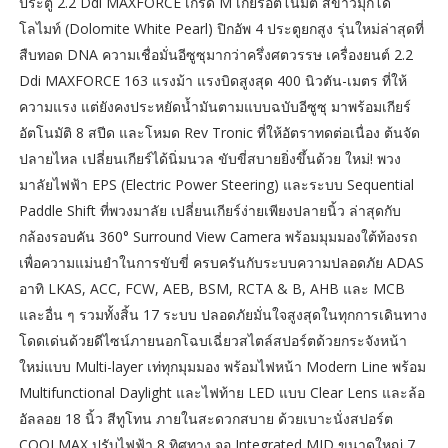
ประตู 2.2 Ddi MAXFORCE เกรด M เกียร์อัตโนมัติ สีขาวมุกโด
โลไมท์ (Dolomite White Pearl) ปิกอัพ 4 ประตูยกสูง รุ่นใหม่ล่าสุดที่
สืบทอด DNA ความเชื่อมั่นอีซูซุมากว่าครึ่งศตวรรษ เครื่องยนต์ 2.2
Ddi MAXFORCE 163 แรงม้า แรงบิดสูงสุด 400 นิวตัน-เมตร ที่ให้
ความแรง แต่ยังคงประหยัดน้ำมันตามแบบฉบับอีซูซุ มาพร้อมเกียร์
อัตโนมัติ 8 สปีด และโหมด Rev Tronic ที่ให้อัตราทดต่อเนื่อง ต้นจัด
ปลายไหล เปลี่ยนเกียร์ได้นิ่มนวล ขับขี่สบายยิ่งขึ้นด้วย ใหม่! พวง
มาลัยไฟฟ้า EPS (Electric Power Steering) และระบบ Sequential
Paddle Shift ที่พวงมาลัย เปลี่ยนเกียร์ง่ายเพียงปลายนิ้ว ล่าสุดกับ
กล้องรอบคัน 360° Surround View Camera พร้อมมุมมองใต้ท้องรถ
เพื่อความแม่นยำในการขับขี่ ครบครันกับระบบความปลอดภัย ADAS
อาทิ LKAS, ACC, FCW, AEB, BSM, RCTA & B, AHB และ MCB
และอื่น ๆ รวมทั้งสิ้น 17 ระบบ ปลอดภัยมั่นใจสูงสุดในทุกการเดินทาง
โดดเด่นด้วยดีไซน์ภายนอกโฉบเฉี่ยวสไตล์สปอร์ตด้วยกระจังหน้า
ใหม่แบบ Multi-layer เท่ทุกมุมมอง พร้อมไฟหน้า Modern Line พร้อม
Multifunctional Daylight และไฟท้าย LED แบบ Clear Lens และล้อ
อัลลอย 18 นิ้ว สีทูโทน ภายในสะดวกสบาย ด้วยเบาะนั่งสปอร์ต
COOLMAX ปรับไฟฟ้า 8 ทิศทาง จอ Integrated MID ขนาดใหญ่ 7