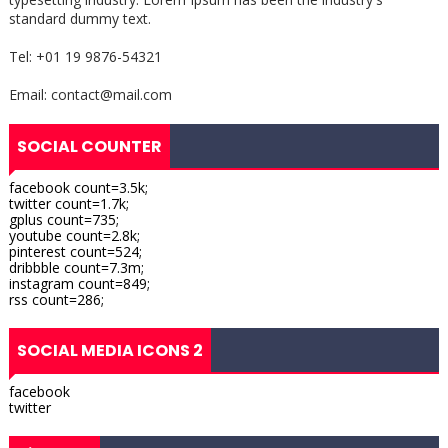
standard dummy text.
Tel: +01 19 9876-54321
Email: contact@mail.com
SOCIAL COUNTER
facebook count=3.5k;
twitter count=1.7k;
gplus count=735;
youtube count=2.8k;
pinterest count=524;
dribbble count=7.3m;
instagram count=849;
rss count=286;
SOCIAL MEDIA ICONS 2
facebook
twitter