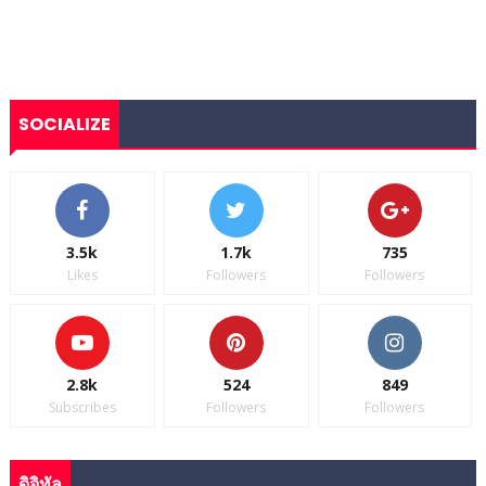
SOCIALIZE
3.5k
1.7k
735
Likes
Followers
Followers
2.8k
524
849
Subscribes
Followers
Followers
ดิจิทัล