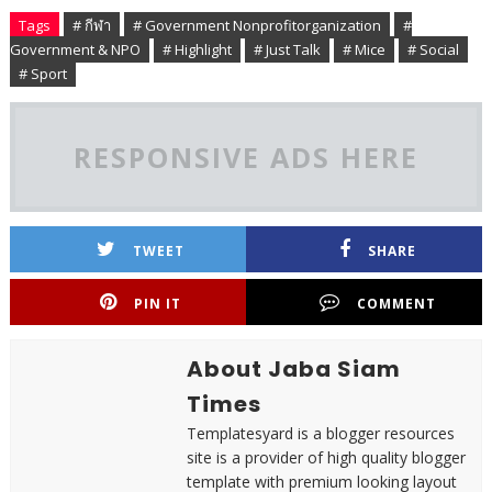
Tags
# กีฬา
# Government Nonprofitorganization
#
Government & NPO
# Highlight
# Just Talk
# Mice
# Social
# Sport
RESPONSIVE ADS HERE
TWEET
SHARE
PIN IT
COMMENT
About Jaba Siam
Times
Templatesyard is a blogger resources
site is a provider of high quality blogger
template with premium looking layout