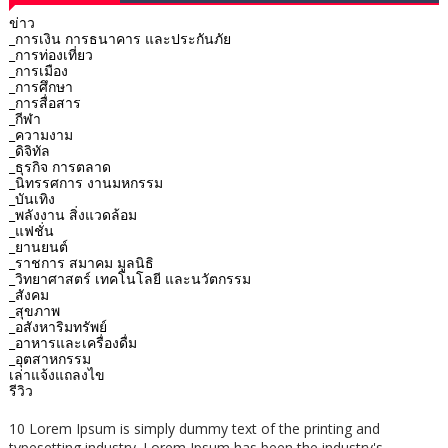
ข่าว
_การเงิน การธนาคาร และประกันภัย
_การท่องเที่ยว
_การเมือง
_การศึกษา
_การสื่อสาร
_กีฬา
_ความงาม
_ดิจิทัล
_ธุรกิจ การตลาด
_นิทรรศการ งานมหกรรม
_บันเทิง
_พลังงาน สิ่งแวดล้อม
_แฟชั่น
_ยานยนต์
_ราชการ สมาคม มูลนิธิ
_วิทยาศาสตร์ เทคโนโลยี และนวัตกรรม
_สังคม
_สุขภาพ
_อสังหาริมทรัพย์
_อาหารและเครื่องดื่ม
_อุตสาหกรรม
เล่าแจ้งแถลงไข
รีวิว
10 Lorem Ipsum is simply dummy text of the printing and
typesetting industry. Lorem Ipsum has been the industry's