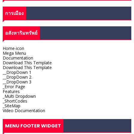
การเมือง
อสังหาริมทรัพย์
Home-icon
Mega Menu
Documentation
Download This Template
Download This Template
__DropDown 1
__DropDown 2
__DropDown 3
_Error Page
Features
_Multi Dropdown
_ShortCodes
_SiteMap
Video Documentation
MENU FOOTER WIDGET