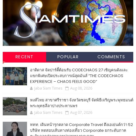
RECENT
POPULAR
COMMENTS
อาดิดาส จัดปาร์ตี้ต้อนรับ CODECHAOS 27 เชิญคนดังและ
แขกพิเศษเปิดประสบการณ์สุดมันส์ “THE CODECHAOS
EXPERIENCE – CHAOS FEELS GOOD”
Jaba Siam Times
Aug 08, 2026
หงส์ไทย สาขาศรีราชา จังหวัดชลบุรี จัดพิธีเจริญพระพุทธมนต์
พระพุทธลีลาปางประทานพร
Jaba Siam Times
Aug 07, 2026
ททท. เดินหน้ารุกตลาด Corporate Travel ดึงเอเย่นต์กว่า 52
บริษัท ทดสอบเส้นทางท่องเที่ยว Corporate ยกระดับภาค