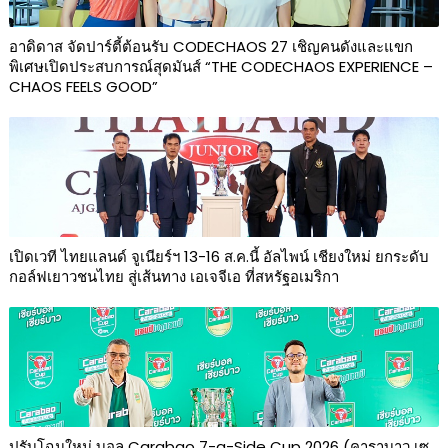
อาดิดาส จัดปาร์ตี้ต้อนรับ CODECHAOS 27 เชิญคนดังและแขก
พิเศษเปิดประสบการณ์สุดมันส์ “THE CODECHAOS EXPERIENCE –
CHAOS FEELS GOOD”
เปิดเวที ไทยแลนด์ จูเนียร์ฯ 13-16 ส.ค.นี้ อัลไพน์ เชียงใหม่ ยกระดับ
กอล์ฟเยาวชนไทย สู่เส้นทาง เอเจจีเอ ที่สหรัฐอเมริกา
ปรับโฉมใหม่ บอล Carabao 7-a-Side Cup 2026 (คาราบาว เซ