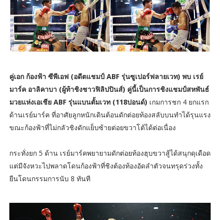
คู่เอก ก้องฟ้า ซีพีเอฟ (อดีตแชมป์ ABF รุ่นซูเปอร์ฟลายเวท) พบ เรย์
มาร์ค อาลิคาบา (ผู้ท้าชิงชาวฟิลิปปินส์) คู่นี้เป็นการชิงแชมป์สหพันธ์
มวยแห่งเอเชีย ABF รุ่นแบนตั้มเวท (118ปอนด์)
เกมการชก 4 ยกแรก
ด้านเรย์มาร์ค ที่อาศัยลูกหนักเดินต้อนดักต่อยท้องสลับบนทำได้รุนแรง
ขณะก้องฟ้าที่ไม่กลัวชิงดักแย็บซ้ายต่อยขวาโต้ได้ต่อเนื่อง
กระทั่งยก 5 ด้าน เรย์มาร์คพยายามดักต่อยท้องฮุบขวาสู้ได้สนุกดุเดือด
แต่มีจังหวะไปพลาดโดนก้องฟ้าที่ชิงต้องท้องอัดลำตัวจนทรุดร่วงทั้ง
ยืนโดนกรรมการนับ 8 ทันที