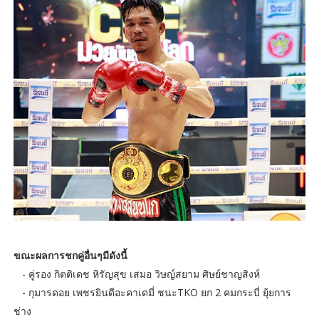
ขณะผลการชกคู่อื่นๆมีดังนี้
- คู่รอง กิตติเดช หิรัญสุข เสมอ วิษญ์สยาม ศิษย์ชาญสิงห์
- กุมารดอย เพชรยินดีอะคาเดมี่ ชนะTKO ยก 2 คมกระบี่ ยุ้ยการ
ช่าง