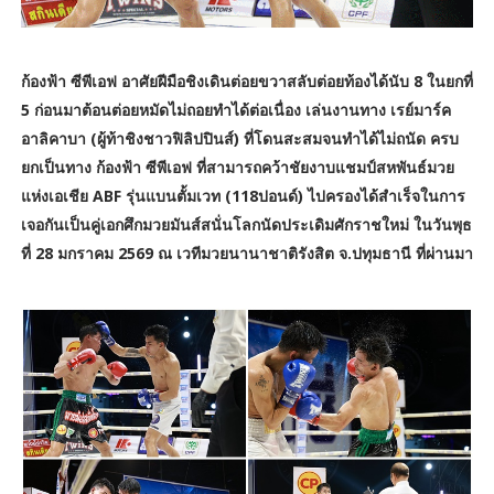
ก้องฟ้า ซีพีเอฟ อาศัยฝีมือชิงเดินต่อยขวาสลับต่อยท้องได้นับ 8 ในยกที่
5 ก่อนมาต้อนต่อยหมัดไม่ถอยทำได้ต่อเนื่อง เล่นงานทาง เรย์มาร์ค
อาลิคาบา (ผู้ท้าชิงชาวฟิลิปปินส์) ที่โดนสะสมจนทำได้ไม่ถนัด ครบ
ยกเป็นทาง ก้องฟ้า ซีพีเอฟ ที่สามารถคว้าชัยงาบแชมป์สหพันธ์มวย
แห่งเอเชีย ABF รุ่นแบนตั้มเวท (118ปอนด์) ไปครองได้สำเร็จในการ
เจอกันเป็นคู่เอกศึกมวยมันส์สนั่นโลกนัดประเดิมศักราชใหม่ ในวันพุธ
ที่ 28 มกราคม 2569 ณ เวทีมวยนานาชาติรังสิต จ.ปทุมธานี ที่ผ่านมา