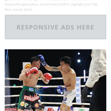
Nonprofitorganization,
Government & NPO,
Highlight,
Just Talk,
Mice,
Social,
Sport,
RESPONSIVE ADS HERE