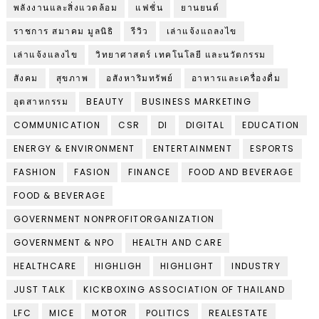
พลังงานและสิ่งแวดล้อม
แฟชั่น
ยานยนต์
ราชการ สมาคม มูลนิธิ
รีวิว
เล่าแจ้งแถลงไข
เล่าแจ้งแลงไข
วิทยาศาสตร์ เทคโนโลยี และนวัตกรรม
สังคม
สุขภาพ
อสังหาริมทรัพย์
อาหารและเครื่องดื่ม
อุตสาหกรรม
BEAUTY
BUSINESS MARKETING
COMMUNICATION
CSR
DI
DIGITAL
EDUCATION
ENERGY & ENVIRONMENT
ENTERTAINMENT
ESPORTS
FASHION
FASION
FINANCE
FOOD AND BEVERAGE
FOOD & BEVERAGE
GOVERNMENT NONPROFITORGANIZATION
GOVERNMENT & NPO
HEALTH AND CARE
HEALTHCARE
HIGHLIGH
HIGHLIGHT
INDUSTRY
JUST TALK
KICKBOXING ASSOCIATION OF THAILAND
LFC
MICE
MOTOR
POLITICS
REALESTATE