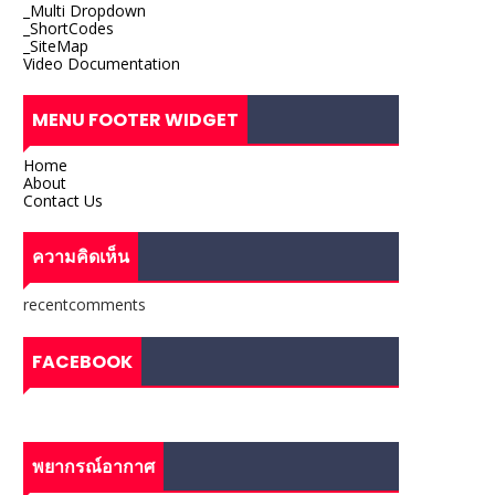
_Multi Dropdown
_ShortCodes
_SiteMap
Video Documentation
MENU FOOTER WIDGET
Home
About
Contact Us
ความคิดเห็น
recentcomments
FACEBOOK
พยากรณ์อากาศ