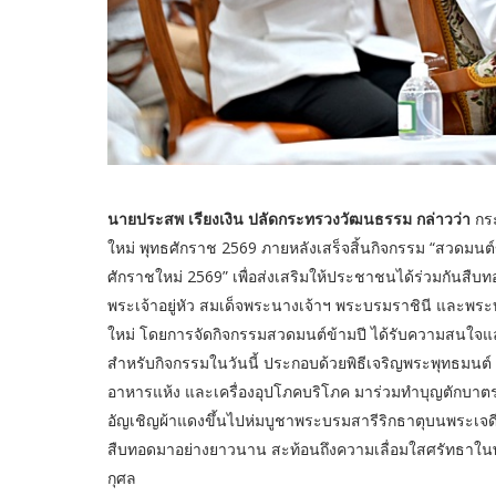
นายประสพ เรียงเงิน ปลัดกระทรวงวัฒนธรรม กล่าวว่า
กร
ใหม่ พุทธศักราช 2569 ภายหลังเสร็จสิ้นกิจกรรม “สวดมนต์ข
ศักราชใหม่ 2569” เพื่อส่งเสริมให้ประชาชนได้ร่วมกันส
พระเจ้าอยู่หัว สมเด็จพระนางเจ้าฯ พระบรมราชินี และพร
ใหม่ โดยการจัดกิจกรรมสวดมนต์ข้ามปี ได้รับความสนใจแ
สำหรับกิจกรรมในวันนี้ ประกอบด้วยพิธีเจริญพระพุทธมนต
อาหารแห้ง และเครื่องอุปโภคบริโภค มาร่วมทำบุญตักบาตรเ
อัญเชิญผ้าแดงขึ้นไปห่มบูชาพระบรมสารีริกธาตุบนพระเจดี
สืบทอดมาอย่างยาวนาน สะท้อนถึงความเลื่อมใสศรัทธาในพระ
กุศล