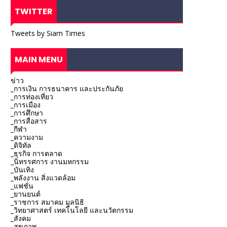
TWITTER
Tweets by Siam Times
MAIN MENU
ข่าว
_การเงิน การธนาคาร และประกันภัย
_การท่องเที่ยว
_การเมือง
_การศึกษา
_การสื่อสาร
_กีฬา
_ความงาม
_ดิจิทัล
_ธุรกิจ การตลาด
_นิทรรศการ งานมหกรรม
_บันเทิง
_พลังงาน สิ่งแวดล้อม
_แฟชั่น
_ยานยนต์
_ราชการ สมาคม มูลนิธิ
_วิทยาศาสตร์ เทคโนโลยี และนวัตกรรม
_สังคม
_สุขภาพ