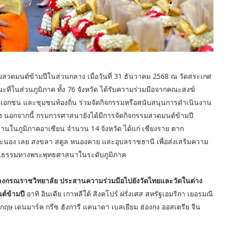
สวดมนต์ข้ามปีในส่วนกลาง เมื่อวันที่ 31 ธันวาคม 2568 ณ วัดสระเกศ
่ในส่วนภูมิภาค ทั้ง 76 จังหวัด ได้รับความร่วมมือจากคณะสงฆ์
อกชน และชุมชนท้องถิ่น ร่วมจัดกิจกรรมหรือสนับสนุนการดำเนินงาน
าง นอกจากนี้ กรมการศาสนายังได้มีการจัดกิจกรรมสวดมนต์ข้ามปี
นบ้านในภูมิภาคอาเซียน จำนวน 14 จังหวัด ได้แก่ เชียงราย ตาก
ะนอง เลย สงขลา สตูล หนองคาย และอุบลราชธานี เพื่อส่งเสริมความ
ัฒนธรรมทางพระพุทธศาสนาในระดับภูมิภาค
งกรณราชวิทยาลัย ประสานความร่วมมือไปยังวัดไทยและวัดในต่าง
ต์ข้ามปี
อาทิ อินเดีย เกาหลีใต้ สิงคโปร์ ฝรั่งเศส สหรัฐเอมริกา เยอรมณี
ังกฤษ เดนมาร์ค กรีซ ฮังการี แคนาดา เบลเยียม ฮ่องกง ออสเตรีย จีน