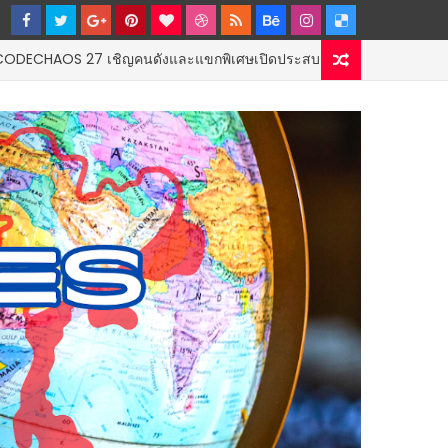
7 เชิญคนดังและแขกพิเศษเปิดประสบการณ์สุดมันส์ “THE CODECHAOS E