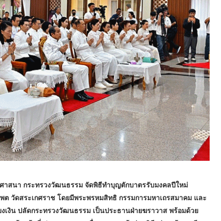
การศาสนา กระทรวงวัฒนธรรม จัดพิธีทำบุญตักบาตรรับมงคลปีใหม่
รรพต วัดสระเกศราช โดยมีพระพรหมสิทธิ กรรมการมหาเถรสมาคม และ
ียงเงิน ปลัดกระทรวงวัฒนธรรม เป็นประธานฝ่ายฆราวาส พร้อมด้วย