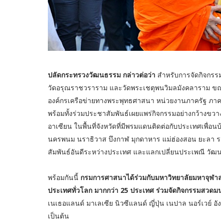
ปลัดกระทรวงวัฒนธรรม กล่าวต่อว่า
สำหรับการจัดกิจกรรม
วัดอรุณราชวราราม และวัดพระเชตุพนวิมลมังคลาราม ขณะที
องค์กรเครือข่ายทางพระพุทธศาสนา หน่วยงานภาครัฐ ภาคเ
พร้อมทั้งร่วมประชาสัมพันธ์เผยแพร่กิจกรรมอย่างกว้างขว
อาเซียน ในพื้นที่จังหวัดที่มีพรมแดนติดต่อกับประเทศเพื่อ
นครพนม นราธิวาส บึงกาฬ มุกดาหาร แม่ฮ่องสอน ยะลา ร
สัมพันธ์อันดีระหว่างประเทศ และแลกเปลี่ยนประเพณี ว
พร้อมกันนี้
กรมการศาสนาได้ร่วมกับมหาวิทยาลัยมหาจุฬาล
ประเทศทั่วโลก มากกว่า 25 ประเทศ ร่วมจัดกิจกรรมสวดมน
เนเธอแลนด์ มาเลเซีย นิวซีแลนด์ ญี่ปุ่น เนปาล นอร์เวย์ อ
เป็นต้น