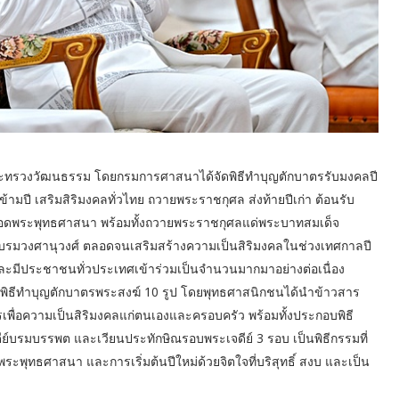
ะทรวงวัฒนธรรม โดยกรมการศาสนาได้จัดพิธีทำบุญตักบาตรรับมงคลปี
้ามปี เสริมสิริมงคลทั่วไทย ถวายพระราชกุศล ส่งท้ายปีเก่า ต้อนรับ
ืบทอดพระพุทธศาสนา พร้อมทั้งถวายพระราชกุศลแด่พระบาทสมเด็จ
ะบรมวงศานุวงศ์ ตลอดจนเสริมสร้างความเป็นสิริมงคลในช่วงเทศกาลปี
ละมีประชาชนทั่วประเทศเข้าร่วมเป็นจำนวนมากมาอย่างต่อเนื่อง
์ พิธีทำบุญตักบาตรพระสงฆ์ 10 รูป โดยพุทธศาสนิกชนได้นำข้าวสาร
พื่อความเป็นสิริมงคลแก่ตนเองและครอบครัว พร้อมทั้งประกอบพิธี
ย์บรมบรรพต และเวียนประทักษิณรอบพระเจดีย์ 3 รอบ เป็นพิธีกรรมที่
พุทธศาสนา และการเริ่มต้นปีใหม่ด้วยจิตใจที่บริสุทธิ์ สงบ และเป็น