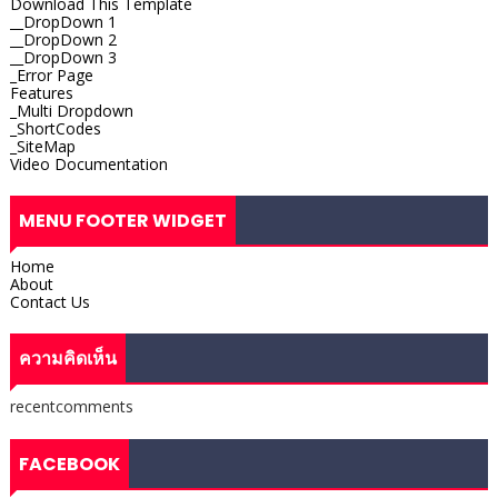
Download This Template
__DropDown 1
__DropDown 2
__DropDown 3
_Error Page
Features
_Multi Dropdown
_ShortCodes
_SiteMap
Video Documentation
MENU FOOTER WIDGET
Home
About
Contact Us
ความคิดเห็น
recentcomments
FACEBOOK