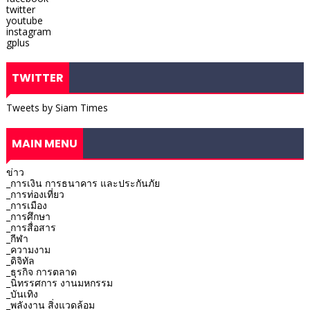
twitter
youtube
instagram
gplus
TWITTER
Tweets by Siam Times
MAIN MENU
ข่าว
_การเงิน การธนาคาร และประกันภัย
_การท่องเที่ยว
_การเมือง
_การศึกษา
_การสื่อสาร
_กีฬา
_ความงาม
_ดิจิทัล
_ธุรกิจ การตลาด
_นิทรรศการ งานมหกรรม
_บันเทิง
_พลังงาน สิ่งแวดล้อม