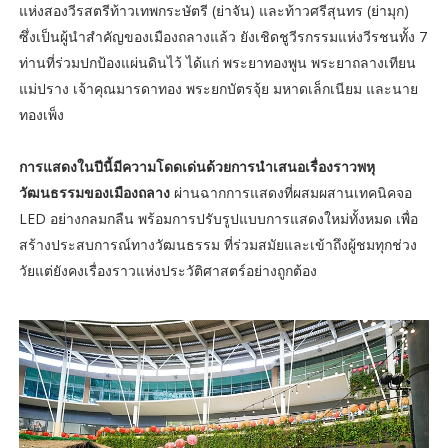
แห่งสองวีรสตรีท้าวเทพกระษัตรี (ย่าจัน) และท้าวศรีสุนทร (ย่ามุก)
ซึ่งเป็นผู้นำสำคัญของเมืองถลางแล้ว ยังเชิดชูวีรกรรมแห่งวีรชนทั้ง 7
ท่านที่ร่วมปกป้องแผ่นดินไว้ ได้แก่ พระยาทองพูน พระยาถลางเทียน
แม่ปราง เจ้าคุณมารดาทอง พระยกบัตรจุ้ย มหาดเล็กเนียม และนาย
ทองเพ็ง
การแสดงในปีนี้มีความโดดเด่นด้วยการนำเสนอเรื่องราวพหุ
วัฒนธรรมของเมืองถลาง
ผ่านฉากการแสดงที่ผสมผสานเทคนิคจอ
LED อย่างกลมกลืน พร้อมการปรับรูปแบบการแสดงใหม่ทั้งหมด เพื่อ
สร้างประสบการณ์ทางวัฒนธรรม ที่ร่วมสมัยและเข้าถึงผู้ชมทุกช่วง
วัยแต่ยังคงเรื่องราวแห่งประวัติศาสตร์อย่างถูกต้อง