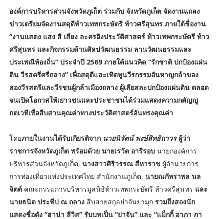
องค์การบริหารส่วนจังหวัดภูเก็ต ร่วมกับ จังหวัดภูเก็ต จัดงานแถลง
ข่าวเตรียมจัดงานสดุดีท้าวเทพกระษัตรี ท้าวศรีสุนทร ภายใต้ชื่องาน
“งานแสดง แสง สี เสียง ละครอิงประวัติศาสตร์ ท้าวเทพกระษัตรี ท้าว
ศรีสุนทร และกิจกรรมด้านศิลปวัฒนธรรม ลานวัฒนธรรมและ
ประเพณีท้องถิ่น” ประจำปี 2569 ภายใต้แนวคิด “รักชาติ ปกป้องแผ่น
ดิน วีรสตรีศรีถลาง” เพื่อสดุดีและเทิดทูนวีรกรรมอันหาญกล้าของ
สองวีรสตรีและวีรชนผู้กล้าเมืองถลาง ผู้เสียสละปกป้องแผ่นดิน ตลอด
จนเปิดโอกาสให้เยาวชนและประชาชนได้ร่วมแสดงความกตัญญู
กตเวทีเพื่อสืบสานคุณค่าทางประวัติศาสตร์อันทรงคุณค่า
โดย
ภายในงานได้รับเกียรติจาก
นายนิรัตน์ พงษ์สิทธิถาวร
ผู้ว่า
ราชการจังหวัดภูเก็ต พร้อมด้วย นายเรวัต อารีรอบ
นายกองค์การ
บริหารส่วนจังหวัดภูเก็ต,
นางสาวศิริวรรณ สีหาราช
ผู้อำนวยการ
การท่องเที่ยวแห่งประเทศไทย สำนักงานภูเก็ต,
นายณภัทราพล นล
จิตต์
คณะกรรมการบริหารมูลนิธิท้าวเทพกระษัตรี ท้าวศรีสุนทร
และ
นายธนิต ประทีป ณ ถลาง
สืบสายสกุลย่าจันย่ามุก
รวมถึงสองนัก
แสดงชื่อดัง “ฮาน่า ลีวิส” รับบทเป็น “ย่าจัน” และ “แม็กกี้ อาภา ภา