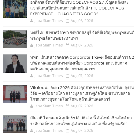
อาดิดาส จัดปาร์ตี้ต้อนรับ CODECHAOS 27 เชิญคนดังและ
แขกพิเศษเปิดประสบการณ์สุดมันส์ “THE CODECHAOS
EXPERIENCE – CHAOS FEELS GOOD”
Jaba Siam Times
Aug 08, 2026
หงส์ไทย สาขาศรีราชา จังหวัดชลบุรี จัดพิธีเจริญพระพุทธมนต์
พระพุทธลีลาปางประทานพร
Jaba Siam Times
Aug 07, 2026
ททท. เดินหน้ารุกตลาด Corporate Travel ดึงเอเย่นต์กว่า 52
บริษัท ทดสอบเส้นทางท่องเที่ยว Corporate ยกระดับภาค
ตะวันออกสู่จุดหมายปลายทางคุณภาพ
Jaba Siam Times
Aug 07, 2026
Vitafoods Asia 2026 ตัวเร่งอุตสาหกรรมสารสกัดไทย ชูงาน
วิจัย – เครือข่ายโลก สร้างมูลค่าเศรษฐกิจใหม่ ขานรับตลาด
โภชนาการสุขภาพโลกโตทะลุล้านล้านดอลลาร์
Jaba Siam Times
Aug 07, 2026
เปิดเวที ไทยแลนด์ จูเนียร์ฯ 13-16 ส.ค.นี้ อัลไพน์ เชียงใหม่ ยก
ระดับกอล์ฟเยาวชนไทย สู่เส้นทาง เอเจจีเอ ที่สหรัฐอเมริกา
Jaba Siam Times
Aug 07, 2026