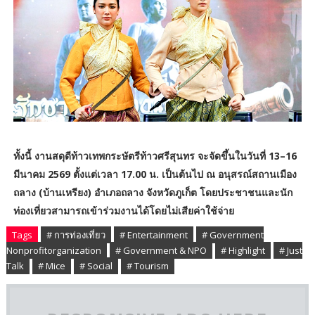
ทั้งนี้ งานสดุดีท้าวเทพกระษัตรีท้าวศรีสุนทร จะจัดขึ้นในวันที่ 13–16
มีนาคม 2569 ตั้งแต่เวลา 17.00 น. เป็นต้นไป ณ อนุสรณ์สถานเมือง
ถลาง (บ้านเหรียง) อำเภอถลาง จังหวัดภูเก็ต โดยประชาชนและนัก
ท่องเที่ยวสามารถเข้าร่วมงานได้โดยไม่เสียค่าใช้จ่าย
Tags
# การท่องเที่ยว
# Entertainment
# Government
Nonprofitorganization
# Government & NPO
# Highlight
# Just
Talk
# Mice
# Social
# Tourism