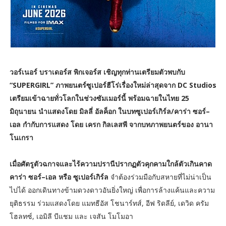
วอร์เนอร์ บราเดอร์ส พิกเจอร์ส เชิญทุกท่านเตรียมตัวพบกับ
“SUPERGIRL” ภาพยนตร์ซูเปอร์ฮีโร่เรื่องใหม่ล่าสุดจาก DC Studios
เตรียมเข้าฉายทั่วโลกในช่วงซัมเมอร์นี้ พร้อมฉายในไทย 25
มิถุนายน นำแสดงโดย มิลลี่ อัลค็อก ในบทซูเปอร์เกิร์ล/คาร่า ซอร์–
เอล กำกับการแสดง โดย เครก กิลเลสพี จากบทภาพยนตร์ของ อานา
โนเกรา
เมื่อศัตรูตัวฉกาจและไร้ความปรานีปรากฏตัวคุกคามใกล้ตัวเกินคาด
คาร่า ซอร์–เอล หรือ ซูเปอร์เกิร์ล
จำต้องร่วมมือกับสหายที่ไม่น่าเป็น
ไปได้ ออกเดินทางข้ามดวงดาวอันยิ่งใหญ่ เพื่อการล้างแค้นและความ
ยุติธรรม ร่วมแสดงโดย แมทธีอัส โชนาร์ทส์, อีฟ ริดลีย์, เดวิด ครัม
โฮลทซ์, เอมิลี บีแชม และ เจสัน โมโมอา