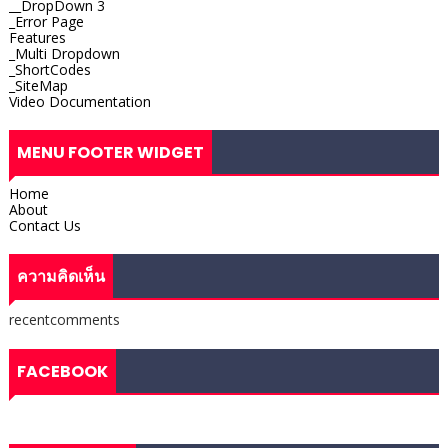
__DropDown 3
_Error Page
Features
_Multi Dropdown
_ShortCodes
_SiteMap
Video Documentation
MENU FOOTER WIDGET
Home
About
Contact Us
ความคิดเห็น
recentcomments
FACEBOOK