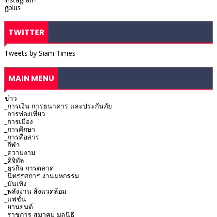
gplus
TWITTER
Tweets by Siam Times
MAIN MENU
ข่าว
_การเงิน การธนาคาร และประกันภัย
_การท่องเที่ยว
_การเมือง
_การศึกษา
_การสื่อสาร
_กีฬา
_ความงาม
_ดิจิทัล
_ธุรกิจ การตลาด
_นิทรรศการ งานมหกรรม
_บันเทิง
_พลังงาน สิ่งแวดล้อม
_แฟชั่น
_ยานยนต์
_ราชการ สมาคม มูลนิธิ