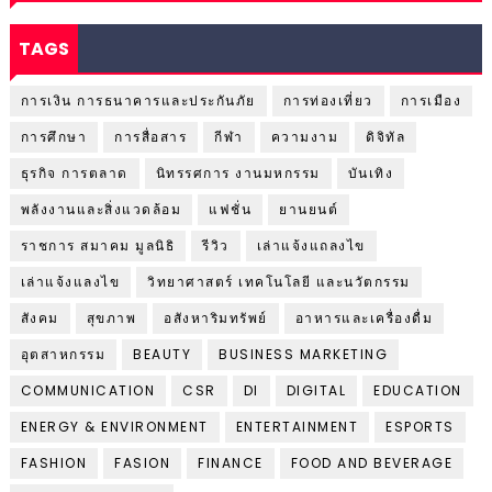
TAGS
การเงิน การธนาคารและประกันภัย
การท่องเที่ยว
การเมือง
การศึกษา
การสื่อสาร
กีฬา
ความงาม
ดิจิทัล
ธุรกิจ การตลาด
นิทรรศการ งานมหกรรม
บันเทิง
พลังงานและสิ่งแวดล้อม
แฟชั่น
ยานยนต์
ราชการ สมาคม มูลนิธิ
รีวิว
เล่าแจ้งแถลงไข
เล่าแจ้งแลงไข
วิทยาศาสตร์ เทคโนโลยี และนวัตกรรม
สังคม
สุขภาพ
อสังหาริมทรัพย์
อาหารและเครื่องดื่ม
อุตสาหกรรม
BEAUTY
BUSINESS MARKETING
COMMUNICATION
CSR
DI
DIGITAL
EDUCATION
ENERGY & ENVIRONMENT
ENTERTAINMENT
ESPORTS
FASHION
FASION
FINANCE
FOOD AND BEVERAGE