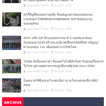
ตะวันออกสู่จุดหมายปลายทางคุณภาพ
Jaba Siam Times
Aug 07, 2026
คุกกี้ธัญพืชแมคคาเดเมีย (Multigrain Macadamia
Cookies) PREMIUM HOMEMADE SDP Bakery by
SandyPloi
Jaba Siam Times
Aug 07, 2026
สกสว. ผนึก DIP คิกออฟมหกรรม IP X Venture Rise
Thailand 2026 สร้างระบบนิเวศเชื่อมทรัพย์สินทางปัญญา
ผ่านกองทุน ววน. เพิ่มคุณค่างานวิจัยไทย
Jaba Siam Times
Aug 06, 2026
TCMA จับมือแคนาดา ดันเทคโนโลยีดักจับคาร์บอนเครื่องแรก
ในไทย ปูทางอุตสาหกรรมปูนซีเมนต์สู่ Net Zero 2050
Jaba Siam Times
Aug 06, 2026
น็อคเอาท์ ซีพีเอฟ คว้าแชมป์สภามวยโลกแห่งเอเชีย WBC
ASIA
Jaba Siam Times
Aug 05, 2026
ARCHIVE