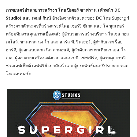
ภาพยนตร์อำนวยการสร้างฯ โดย ปีเตอร์ ซาฟราน (หัวหน้า DC
Studio) และ เจมส์ กันน์
อ้างอิงจากตัวละครของ DC โดย Supergirl
สร้างจากตัวละครที่สร้างสรรค์โดย เจอร์รี ซีเกล และ โจ ชูสเตอร์
พร้อมทีมงานคุณภาพเบื้องหลัง ผู้อำนวยการสร้างบริหาร ไนเจล กอส
เตโลว์, ชานทาล นง โว และ ลาร์ส พี. วินเธอร์, ผู้กำกับภาพ ร็อบ
ฮาร์ดี, ผู้ออกแบบฉาก นีล ลามอนต์, ผู้ลำดับภาพ ทาเทียนา เอส. ไร
เกล, ผู้ออกแบบเครื่องแต่งกาย แอนนา บี. เชพเพิร์ด, ผู้ควบคุมงานวิ
ชวลเอฟเฟ็กต์ เจฟฟรีย์ เบามันน์ และ ผู้ประพันธ์ดนตรีประกอบ ทอม
โฮลเคนบอร์ก