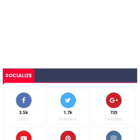
SOCIALIZE
3.5k
1.7k
735
Likes
Followers
Followers