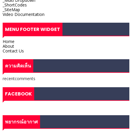
_Multi Dropdown
_ShortCodes
_SiteMap
Video Documentation
MENU FOOTER WIDGET
Home
About
Contact Us
ความคิดเห็น
recentcomments
FACEBOOK
พยากรณ์อากาศ