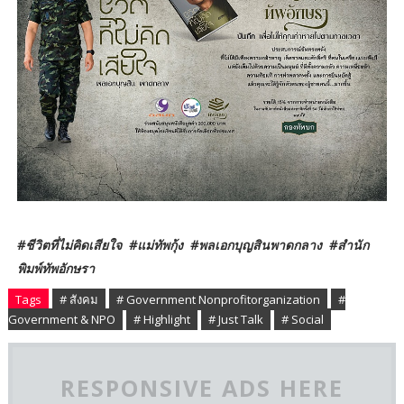
#ชีวิตที่ไม่คิดเสียใจ #แม่ทัพกุ้ง #พลเอกบุญสินพาดกลาง #สำนัก
พิมพ์ทัพอักษรา
Tags
# สังคม
# Government Nonprofitorganization
#
Government & NPO
# Highlight
# Just Talk
# Social
RESPONSIVE ADS HERE