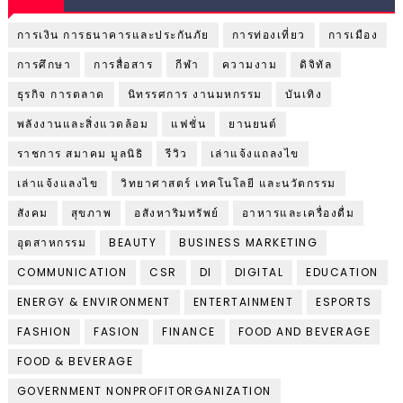
การเงิน การธนาคารและประกันภัย
การท่องเที่ยว
การเมือง
การศึกษา
การสื่อสาร
กีฬา
ความงาม
ดิจิทัล
ธุรกิจ การตลาด
นิทรรศการ งานมหกรรม
บันเทิง
พลังงานและสิ่งแวดล้อม
แฟชั่น
ยานยนต์
ราชการ สมาคม มูลนิธิ
รีวิว
เล่าแจ้งแถลงไข
เล่าแจ้งแลงไข
วิทยาศาสตร์ เทคโนโลยี และนวัตกรรม
สังคม
สุขภาพ
อสังหาริมทรัพย์
อาหารและเครื่องดื่ม
อุตสาหกรรม
BEAUTY
BUSINESS MARKETING
COMMUNICATION
CSR
DI
DIGITAL
EDUCATION
ENERGY & ENVIRONMENT
ENTERTAINMENT
ESPORTS
FASHION
FASION
FINANCE
FOOD AND BEVERAGE
FOOD & BEVERAGE
GOVERNMENT NONPROFITORGANIZATION