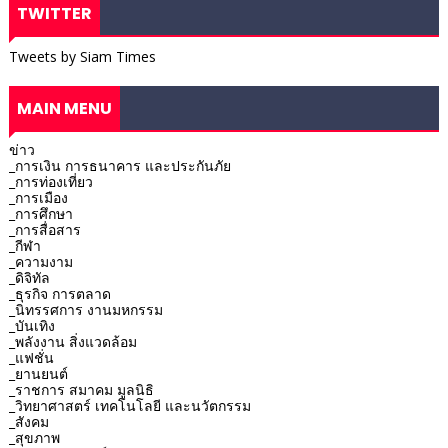
TWITTER
Tweets by Siam Times
MAIN MENU
ข่าว
_การเงิน การธนาคาร และประกันภัย
_การท่องเที่ยว
_การเมือง
_การศึกษา
_การสื่อสาร
_กีฬา
_ความงาม
_ดิจิทัล
_ธุรกิจ การตลาด
_นิทรรศการ งานมหกรรม
_บันเทิง
_พลังงาน สิ่งแวดล้อม
_แฟชั่น
_ยานยนต์
_ราชการ สมาคม มูลนิธิ
_วิทยาศาสตร์ เทคโนโลยี และนวัตกรรม
_สังคม
_สุขภาพ