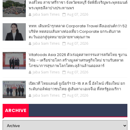
หงส์ไทย สาขาศรีราชา จังหวัดชลบุรี จัดพิธีเจริญพระพุทธมนต์
พระพุทธลีลาปางประทานพร
Jaba Siam Times
Aug 07, 2026
ททท. เดินหน้ารุกตลาด Corporate Travel ดึงเอเย่นต์กว่า 52
บริษัท ทดสอบเส้นทางท่องเที่ยว Corporate ยกระดับภาค
ตะวันออกสู่จุดหมายปลายทางคุณภาพ
Jaba Siam Times
Aug 07, 2026
Vitafoods Asia 2026 ตัวเร่งอุตสาหกรรมสารสกัดไทย ชูงาน
วิจัย – เครือข่ายโลก สร้างมูลค่าเศรษฐกิจใหม่ ขานรับตลาด
โภชนาการสุขภาพโลกโตทะลุล้านล้านดอลลาร์
Jaba Siam Times
Aug 07, 2026
เปิดเวที ไทยแลนด์ จูเนียร์ฯ 13-16 ส.ค.นี้ อัลไพน์ เชียงใหม่ ยก
ระดับกอล์ฟเยาวชนไทย สู่เส้นทาง เอเจจีเอ ที่สหรัฐอเมริกา
Jaba Siam Times
Aug 07, 2026
ARCHIVE