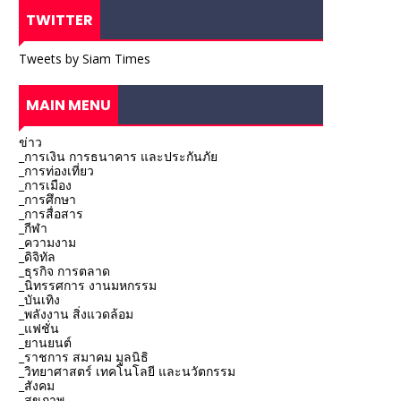
TWITTER
Tweets by Siam Times
MAIN MENU
ข่าว
_การเงิน การธนาคาร และประกันภัย
_การท่องเที่ยว
_การเมือง
_การศึกษา
_การสื่อสาร
_กีฬา
_ความงาม
_ดิจิทัล
_ธุรกิจ การตลาด
_นิทรรศการ งานมหกรรม
_บันเทิง
_พลังงาน สิ่งแวดล้อม
_แฟชั่น
_ยานยนต์
_ราชการ สมาคม มูลนิธิ
_วิทยาศาสตร์ เทคโนโลยี และนวัตกรรม
_สังคม
_สุขภาพ