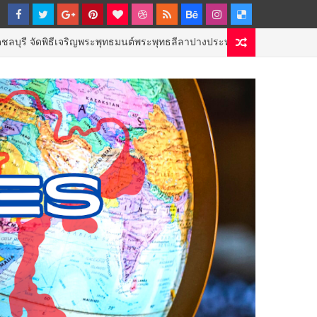
จริญพระพุทธมนต์พระพุทธลีลาปางประทานพร
GOVERNMENT & NPO