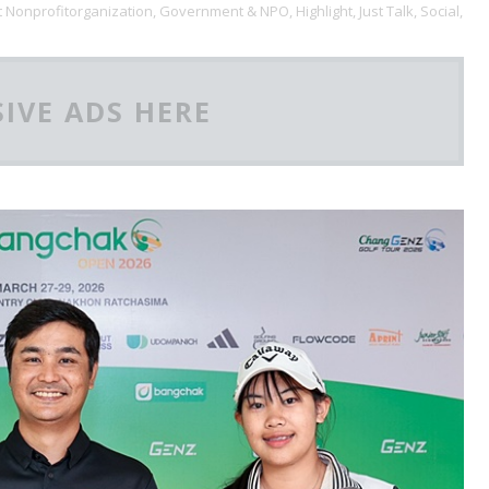
Nonprofitorganization,
Government & NPO,
Highlight,
Just Talk,
Social,
IVE ADS HERE