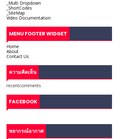
_Multi Dropdown
_ShortCodes
_SiteMap
Video Documentation
MENU FOOTER WIDGET
Home
About
Contact Us
ความคิดเห็น
recentcomments
FACEBOOK
พยากรณ์อากาศ