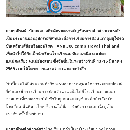
นายวุฒิพงศ์ เนียมหอม อธิบดีกรมตรวจบัญชีสหกรณ์ กล่าวภายหลัง
เป็นประธานมอบอุปกรณ์กีฬาและสื่อการเรียนการสอนแก่กลุ่มผู้ใช้รถ
ขับเคลื่อนสี่ล้อหรือออฟโรด TANK 300 camp traval Thailand
เพื่อนำไปให้กับเด็กนักเรียนโรงเรียนจอซิเดอเหนือ ต.แม่คง
อ.แม่สะเรียง จ.แม่ฮ่องสอน ซึ่งจัดขึ้นในระหว่างวันที่ 13-16 มีนาคม
2569 ภายใต้โครงการแสงสว่าง ณ กลางป่าลึก
“วันนี้กรมได้มีส่วนร่วมทำกิจกรรมสาธารณกุศลโดยการมอบอุปกรณ์
กีฬาและสื่อการเรียนการสอนจำนวนหนึ่งไปที่โรงเรียนตามแนว
ชายแดนที่กรมตรวจฯได้เข้าไปดูแลสอนบัญชีแก่เด็กนักเรียนใน
โรงเรียน พื้นที่ห่างไกล ซึ่งกรมได้มีการจัดกิจกรรมแบบนี้อยู่เป็น
ประจำ ครั้งนี้ก็เช่นกัน”
นายวุฒิพงศ์กล่าวต่อว่า
โรงเรียนเหล่านี้เป็นโรงเรียนขาดโอกาส