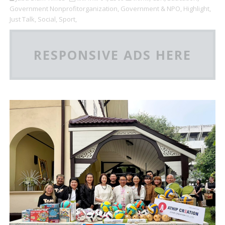
Government Nonprofitorganization,
Government & NPO,
Highlight,
Just Talk,
Social,
Sport,
RESPONSIVE ADS HERE