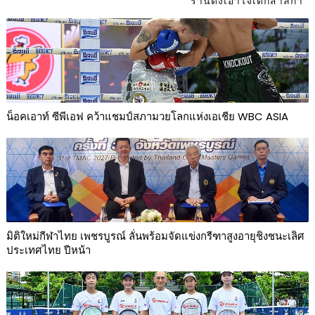
ร้านดังเอาใจเด็กสาลิกา
น็อคเอาท์ ซีพีเอฟ คว้าแชมป์สภามวยโลกแห่งเอเชีย WBC ASIA
มิติใหม่กีฬาไทย เพชรบูรณ์ ลั่นพร้อมจัดแข่งกรีฑาสูงอายุชิงชนะเลิศ
ประเทศไทย ปีหน้า