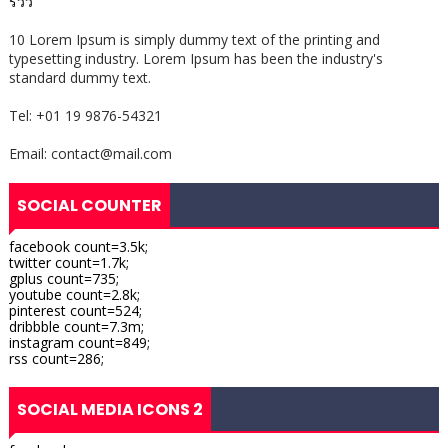
รีวิว
10 Lorem Ipsum is simply dummy text of the printing and
typesetting industry. Lorem Ipsum has been the industry's
standard dummy text.
Tel: +01 19 9876-54321
Email: contact@mail.com
SOCIAL COUNTER
facebook count=3.5k;
twitter count=1.7k;
gplus count=735;
youtube count=2.8k;
pinterest count=524;
dribbble count=7.3m;
instagram count=849;
rss count=286;
SOCIAL MEDIA ICONS 2