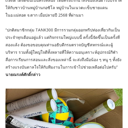
traval ได้จัดขึ้นเป็นครั้งที่สอง โดยครั้งแรกนำสิ่งของเสื้อผ้าไปบริจาค
ให้กับชาวบ้านหมู่บ้านกอซิโล หมู่บ้านในเนวตะเข็บชายแดน
ในอ.แม่สอด จ.ตาก เมื่อปลายปี 2568 ที่ผ่านมา
“ปกติสมาชิกกลุ่ม TANK300 มีการรวมกลุ่มออกทริปท่องเที่ยวกันเป็น
ประจำทุกเดือนอยู่แล้ว แต่กิจกรรมใหญ่แบบนี้ ครั้งนี้จัดขึ้นเป็นครั้งที่
สองแล้ง ต้องขอขอบคุณท่านอธิบดีกรมตรวจบัญชีสหกรณ์และผู้
บริหาร รวมทั้งผู้ใหญ่ใจดีทั้งหลายที่ให้ความอนุเคราะห์อุปกรณ์กีฬา
สื่อการเรียนการสอนและสิ่งของเหล่านี้ จะส่งถึงมือน้อง ๆ หนู ๆ ทั้งยัง
สร้างแรงบันดาลใจให้กับทีมงานในการเข้าไปช่วยเหลือต่อไปครับ”
นายณรงค์ศักดิ์กล่าว