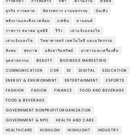
การศึกษา
การสื่อสาร
กีฬา
ความงาม
ดิจิทัล
ธุรกิจ การตลาด
นิทรรศการ งานมหกรรม
บันเทิง
พลังงานและสิ่งแวดล้อม
แฟชั่น
ยานยนต์
ราชการ สมาคม มูลนิธิ
รีวิว
เล่าแจ้งแถลงไข
เล่าแจ้งแลงไข
วิทยาศาสตร์ เทคโนโลยี และนวัตกรรม
สังคม
สุขภาพ
อสังหาริมทรัพย์
อาหารและเครื่องดื่ม
อุตสาหกรรม
BEAUTY
BUSINESS MARKETING
COMMUNICATION
CSR
DI
DIGITAL
EDUCATION
ENERGY & ENVIRONMENT
ENTERTAINMENT
ESPORTS
FASHION
FASION
FINANCE
FOOD AND BEVERAGE
FOOD & BEVERAGE
GOVERNMENT NONPROFITORGANIZATION
GOVERNMENT & NPO
HEALTH AND CARE
HEALTHCARE
HIGHLIGH
HIGHLIGHT
INDUSTRY