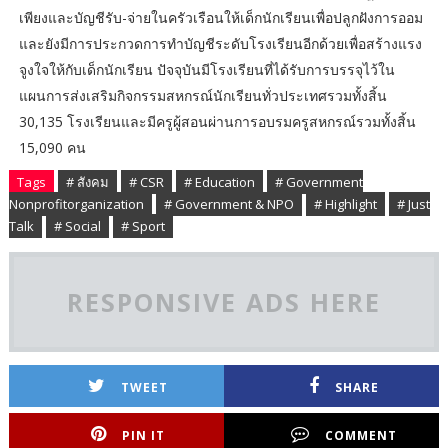
เพียงและบัญชีรับ-จ่ายในครัวเรือนให้เด็กนักเรียนเพื่อปลูกฝังการออม
และยังมีการประกวดการทำบัญชีระดับโรงเรียนอีกด้วยเพื่อสร้างแรง
จูงใจให้กับเด็กนักเรียน ปัจจุบันมีโรงเรียนที่ได้รับการบรรจุไว้ใน
แผนการส่งเสริมกิจกรรมสหกรณ์นักเรียนทั่วประเทศรวมทั้งสิ้น
30,135 โรงเรียนและมีครูผู้สอนผ่านการอบรมครูสหกรณ์รวมทั้งสิ้น
15,090 คน
Tags
# สังคม
# CSR
# Education
# Government
Nonprofitorganization
# Government & NPO
# Highlight
# Just
Talk
# Social
# Sport
RESPONSIVE ADS HERE
TWEET
SHARE
PIN IT
COMMENT