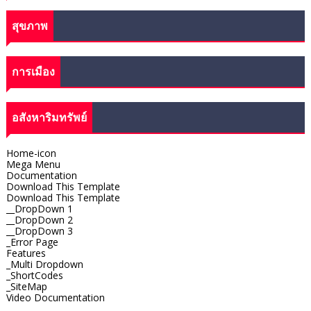
สุขภาพ
การเมือง
อสังหาริมทรัพย์
Home-icon
Mega Menu
Documentation
Download This Template
Download This Template
__DropDown 1
__DropDown 2
__DropDown 3
_Error Page
Features
_Multi Dropdown
_ShortCodes
_SiteMap
Video Documentation