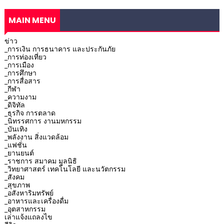
MAIN MENU
ข่าว
_การเงิน การธนาคาร และประกันภัย
_การท่องเที่ยว
_การเมือง
_การศึกษา
_การสื่อสาร
_กีฬา
_ความงาม
_ดิจิทัล
_ธุรกิจ การตลาด
_นิทรรศการ งานมหกรรม
_บันเทิง
_พลังงาน สิ่งแวดล้อม
_แฟชั่น
_ยานยนต์
_ราชการ สมาคม มูลนิธิ
_วิทยาศาสตร์ เทคโนโลยี และนวัตกรรม
_สังคม
_สุขภาพ
_อสังหาริมทรัพย์
_อาหารและเครื่องดื่ม
_อุตสาหกรรม
เล่าแจ้งแถลงไข