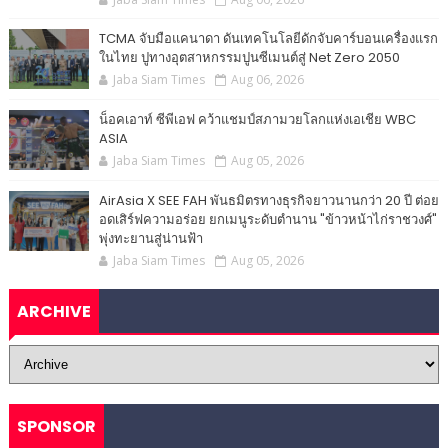
TCMA จับมือแคนาดา ดันเทคโนโลยีดักจับคาร์บอนเครื่องแรก
ในไทย ปูทางอุตสาหกรรมปูนซีเมนต์สู่ Net Zero 2050
Jaba Siam Times
Aug 06, 2026
น็อคเอาท์ ซีพีเอฟ คว้าแชมป์สภามวยโลกแห่งเอเชีย WBC
ASIA
Jaba Siam Times
Aug 05, 2026
AirAsia X SEE FAH พันธมิตรทางธุรกิจยาวนานกว่า 20 ปี ต่อย
อดเสิร์ฟความอร่อย ยกเมนูระดับตำนาน "ข้าวหน้าไก่ราชวงศ์"
พุ่งทะยานสู่น่านฟ้า
Jaba Siam Times
Aug 05, 2026
ARCHIVE
SPONSOR