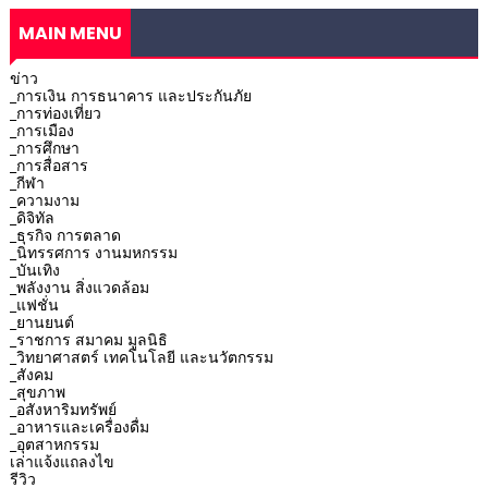
MAIN MENU
ข่าว
_การเงิน การธนาคาร และประกันภัย
_การท่องเที่ยว
_การเมือง
_การศึกษา
_การสื่อสาร
_กีฬา
_ความงาม
_ดิจิทัล
_ธุรกิจ การตลาด
_นิทรรศการ งานมหกรรม
_บันเทิง
_พลังงาน สิ่งแวดล้อม
_แฟชั่น
_ยานยนต์
_ราชการ สมาคม มูลนิธิ
_วิทยาศาสตร์ เทคโนโลยี และนวัตกรรม
_สังคม
_สุขภาพ
_อสังหาริมทรัพย์
_อาหารและเครื่องดื่ม
_อุตสาหกรรม
เล่าแจ้งแถลงไข
รีวิว