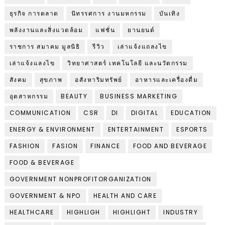
ธุรกิจ การตลาด
นิทรรศการ งานมหกรรม
บันเทิง
พลังงานและสิ่งแวดล้อม
แฟชั่น
ยานยนต์
ราชการ สมาคม มูลนิธิ
รีวิว
เล่าแจ้งแถลงไข
เล่าแจ้งแลงไข
วิทยาศาสตร์ เทคโนโลยี และนวัตกรรม
สังคม
สุขภาพ
อสังหาริมทรัพย์
อาหารและเครื่องดื่ม
อุตสาหกรรม
BEAUTY
BUSINESS MARKETING
COMMUNICATION
CSR
DI
DIGITAL
EDUCATION
ENERGY & ENVIRONMENT
ENTERTAINMENT
ESPORTS
FASHION
FASION
FINANCE
FOOD AND BEVERAGE
FOOD & BEVERAGE
GOVERNMENT NONPROFITORGANIZATION
GOVERNMENT & NPO
HEALTH AND CARE
HEALTHCARE
HIGHLIGH
HIGHLIGHT
INDUSTRY