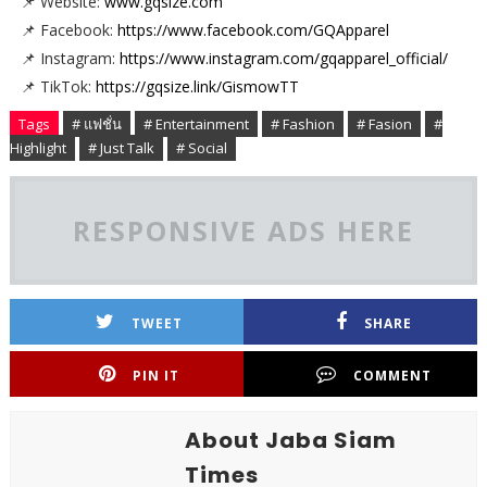
📌 Website:
www.gqsize.com
📌 Facebook:
https://www.facebook.com/GQApparel
📌 Instagram:
https://www.instagram.com/gqapparel_official/
📌 TikTok:
https://gqsize.link/GismowTT
Tags
# แฟชั่น
# Entertainment
# Fashion
# Fasion
#
Highlight
# Just Talk
# Social
RESPONSIVE ADS HERE
TWEET
SHARE
PIN IT
COMMENT
About Jaba Siam
Times