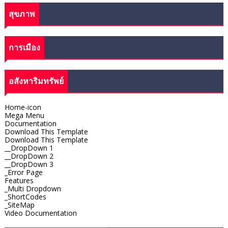
สุขภาพ
การเมือง
อสังหาริมทรัพย์
Home-icon
Mega Menu
Documentation
Download This Template
Download This Template
__DropDown 1
__DropDown 2
__DropDown 3
_Error Page
Features
_Multi Dropdown
_ShortCodes
_SiteMap
Video Documentation