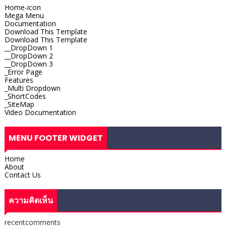
Home-icon
Mega Menu
Documentation
Download This Template
Download This Template
__DropDown 1
__DropDown 2
__DropDown 3
_Error Page
Features
_Multi Dropdown
_ShortCodes
_SiteMap
Video Documentation
MENU FOOTER WIDGET
Home
About
Contact Us
ความคิดเห็น
recentcomments