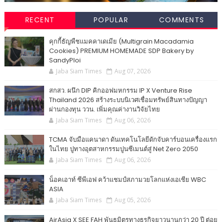
RECENT
POPULAR
COMMENTS
คุกกี้ธัญพืชแมคคาเดเมีย (Multigrain Macadamia
Cookies) PREMIUM HOMEMADE SDP Bakery by
SandyPloi
Jaba Siam Times
Aug 07, 2026
สกสว. ผนึก DIP คิกออฟมหกรรม IP X Venture Rise
Thailand 2026 สร้างระบบนิเวศเชื่อมทรัพย์สินทางปัญญา
ผ่านกองทุน ววน. เพิ่มคุณค่างานวิจัยไทย
Jaba Siam Times
Aug 06, 2026
TCMA จับมือแคนาดา ดันเทคโนโลยีดักจับคาร์บอนเครื่องแรก
ในไทย ปูทางอุตสาหกรรมปูนซีเมนต์สู่ Net Zero 2050
Jaba Siam Times
Aug 06, 2026
น็อคเอาท์ ซีพีเอฟ คว้าแชมป์สภามวยโลกแห่งเอเชีย WBC
ASIA
Jaba Siam Times
Aug 05, 2026
AirAsia X SEE FAH พันธมิตรทางธุรกิจยาวนานกว่า 20 ปี ต่อย