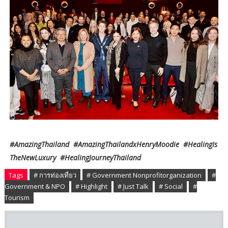
#AmazingThailand #AmazingThailandxHenryMoodie #HealingIs
TheNewLuxury #HealingJourneyThailand
Tags
# การท่องเที่ยว
# Government Nonprofitorganization
#
Government & NPO
# Highlight
# Just Talk
# Social
#
Tourism