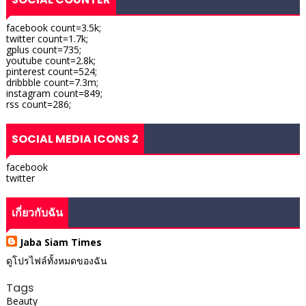
facebook count=3.5k;
twitter count=1.7k;
gplus count=735;
youtube count=2.8k;
pinterest count=524;
dribbble count=7.3m;
instagram count=849;
rss count=286;
SOCIAL MEDIA ICONS 2
facebook
twitter
เกี่ยวกับฉัน
Jaba Siam Times
ดูโปรไฟล์ทั้งหมดของฉัน
Tags
Beauty