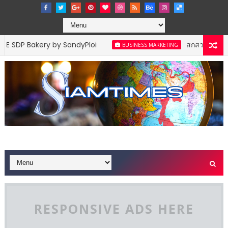
y by SandyPloi
สกสว. ผนึก DIP คิกออฟมหกรร
BUSINESS MARKETING
RESPONSIVE ADS HERE